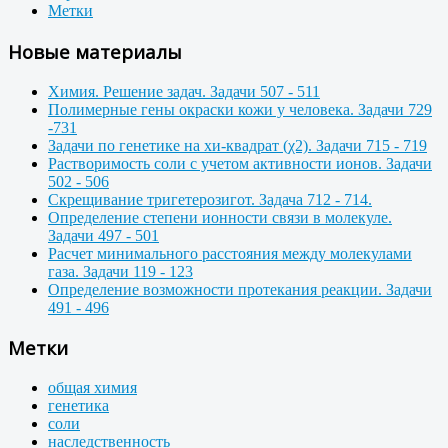
Метки
Новые материалы
Химия. Решение задач. Задачи 507 - 511
Полимерные гены окраски кожи у человека. Задачи 729
-731
Задачи по генетике на хи-квадрат (χ2). Задачи 715 - 719
Растворимость соли с учетом активности ионов. Задачи
502 - 506
Скрещивание тригетерозигот. Задача 712 - 714.
Определение степени ионности связи в молекуле.
Задачи 497 - 501
Расчет минимального расстояния между молекулами
газа. Задачи 119 - 123
Определение возможности протекания реакции. Задачи
491 - 496
Метки
общая химия
генетика
соли
наследственность