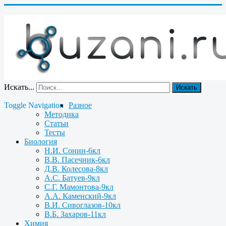
Искать...
Искать
Toggle Navigation
Разное
Методика
Статьи
Тесты
Биология
Н.И. Сонин-6кл
В.В. Пасечник-6кл
Д.В. Колесова-8кл
А.С. Батуев-9кл
С.Г. Мамонтова-9кл
А.А. Каменский-9кл
В.И. Сивоглазов-10кл
В.Б. Захаров-11кл
Химия