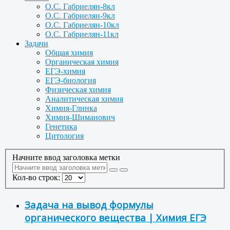
О.С. Габриелян-8кл
О.С. Габриелян-9кл
О.С. Габриелян-10кл
О.С. Габриелян-11кл
Задачи
Общая химия
Органическая химия
ЕГЭ-химия
ЕГЭ-биология
Физическая химия
Аналитическая химия
Химия-Глинка
Химия-Шиманович
Генетика
Цитология
Начните ввод заголовка метки
Кол-во строк:
Задача на вывод формулы
органического вещества | Химия ЕГЭ