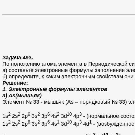
Задача 493.
По положению атома элемента в Периодической сис
а) составьте электронные формулы заполнения эл
б) определите, к каким электронным свойствам они 
Решение:
1. Электронные формулы элементов
а) As(мышьяк)
Элемент № 33 - мышьяк (As – порядковый № 33) э
2
2
6
2
6
2
10
3
1s
2s
2p
3s
3p
4s
3d
4р
- (нормальное состо
2
2
6
2
6
1
10
3
1
1s
2s
2p
3s
3p
4s
3d
4р
4d
- (возбужденное
2
10
3