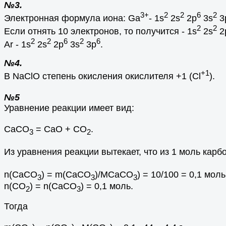
№3.
3+
2
2
6
2
Электронная формула иона: Ga
- 1s
2s
2p
3s
3
2
2
Если отнять 10 электронов, то получится - 1s
2s
2
2
2
6
2
6
Ar - 1s
2s
2p
3s
3p
.
№4.
+1
В NaClО степень окисления окислителя +1 (Сl
).
№5
Уравнение реакции имеет вид:
СаСО
= СаО + СО
.
3
2
Из уравнения реакции вытекает, что из 1 моль карб
n(СаСО
) = m(СаСО
)/MСаСО
) = 10/100 = 0,1 моль
3
3
3
n(СО
) = n(СаСО
) = 0,1 моль.
2
3
Тогда
.
.