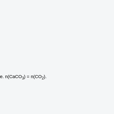
.е. n(СаСО
) = n(СО
).
3
2