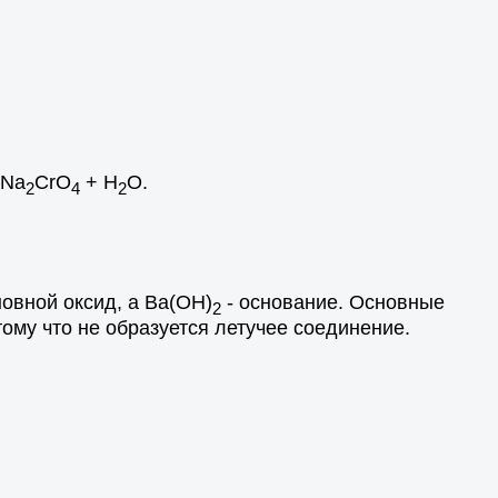
 Na
CrO
+ H
O.
2
4
2
новной оксид, а Ва(ОН)
- основание. Основные
2
тому что не образуется летучее соединение.