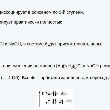
 диссоциирует в основном по 1-й ступени.
ирует практически полностью:
]Cl и NaOH, в системе будут присутствовать ионы:
ит, при смешении растворов [Ag(NH
)
]Cl и NaOH реак
3
2
… 4d10). Все 4d – орбитали заполнены, и переход 