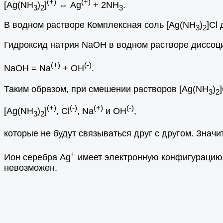
(+)
(+)
[Ag(NH
)
]
⇔ Ag
+ 2NH
.
3
2
3
В водном растворе Комплексная соль [Ag(NH
)
]Cl
3
2
Гидроксид натрия NaOH в водном растворе диссоци
(+)
(-)
NaOH = Na
+ OH
.
Таким образом, при смешении растворов [Ag(NH
)
3
2
(+)
(-)
(+)
(-)
[Ag(NH
)
]
, Cl
, Na
и OH
,
3
2
которые не будут связываться друг с другом. Знач
+
Ион серебра Ag
имеет электронную конфигурацию (
невозможен.