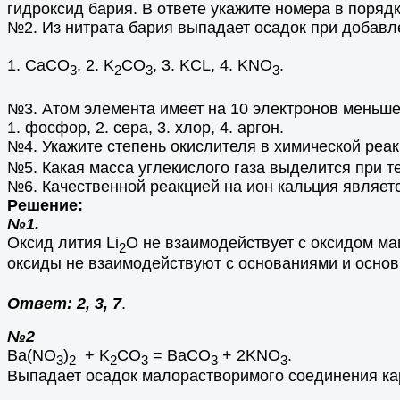
гидроксид бария. В ответе укажите номера в поряд
№2. Из нитрата бария выпадает осадок при добавл
1. CaCO
, 2. K
CO
, 3. KCL, 4. KNO
.
3
2
3
3
№3. Атом элемента имеет на 10 электронов меньше
1. фосфор, 2. сера, 3. хлор, 4. аргон.
№4. Укажите степень окислителя в химической реак
№5. Какая масса углекислого газа выделится при т
№6. Качественной реакцией на ион кальция являетс
Решение:
№1.
Оксид лития Li
O не взаимодействует с оксидом маг
2
оксиды не взаимодействуют с основаниями и основ
Ответ: 2, 3, 7
.
№2
Ba(NO
)
+ K
CO
= BaCO
+ 2KNO
.
3
2
2
3
3
3
Выпадает осадок малорастворимого соединения ка