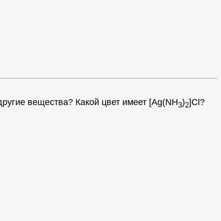
ругие вещества? Какой цвет имеет [Ag(NH
)
]Cl?
3
2