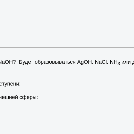
 NaOH? Будет образовываться AgOH, NaCl, NH
или д
3
ступени:
внешней сферы: