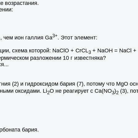
ке возрастания.
ении:
3+
, чем ион галлия Ga
. Этот элемент:
ции, схема которой: NaClO + CrCL
+ NaOH = NaCl +
3
ермическом разложении 10 г известняка?
я...
ния (2) и гидроксидом бария (7), потому что MgO ос
ными оксидами. Li
O не реагирует с Сa(NO
)
(3), по
2
3
2
рбоната бария.