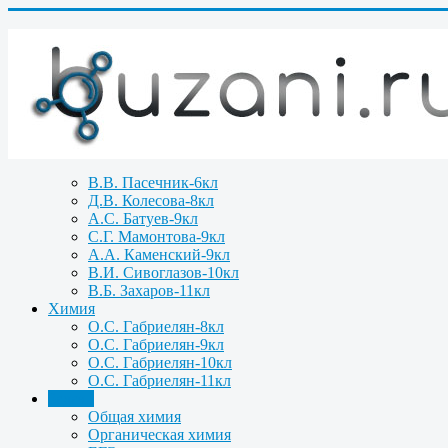
В.В. Пасечник-6кл
Д.В. Колесова-8кл
А.С. Батуев-9кл
С.Г. Мамонтова-9кл
А.А. Каменский-9кл
В.И. Сивоглазов-10кл
В.Б. Захаров-11кл
Химия
О.С. Габриелян-8кл
О.С. Габриелян-9кл
О.С. Габриелян-10кл
О.С. Габриелян-11кл
Задачи
Общая химия
Органическая химия