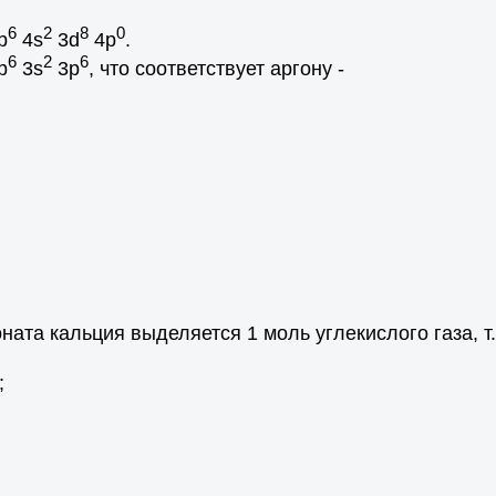
6
2
8
0
p
4s
3d
4p
.
6
2
6
p
3s
3p
, что соответствует аргону -
оната кальция выделяется 1 моль углекислого газа, т
;