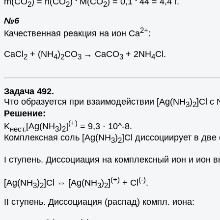
m(СО
) = n(СО
)
M(СО
) = 0,1
44 = 4,4 г.
2
2
2
№6
2+
Качественная реакция на ион Са
:
CaCl
+ (NH
)
CO
→ CaCO
+ 2NH
Cl.
2
4
2
3
3
4
Задача 492.
Что образуется при взаимодействии [Ag(NH
)
]Cl с
3
2
Решение:
(+)
K
[Ag(NH
)
]
= 9,3 ⋅ 10^-8.
нест.
3
2
Комплексная соль [Ag(NH
)
]Cl диссоциирует в две 
3
2
I ступень. Диссоциация на комплексный ион и ион 
(+)
(-)
[Ag(NH
)
]Cl ⇔ [Ag(NH
)
]
+ Cl
.
3
2
3
2
II ступень. Диссоциация (распад) компл. иона: