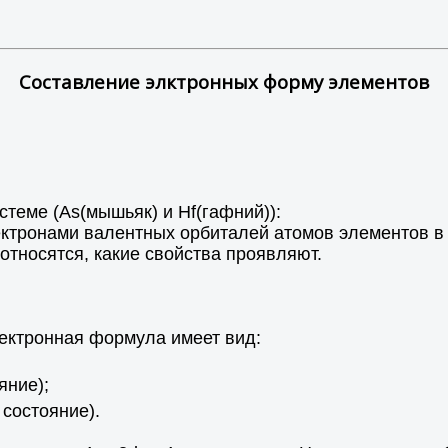
Составление элктронных форму элементов
теме (As(мышьяк) и Hf(гафний)):
ектронами валентных орбиталей атомов элементов в
относятся, какие свойства проявляют.
лектронная формула имеет вид:
яние);
 состояние).