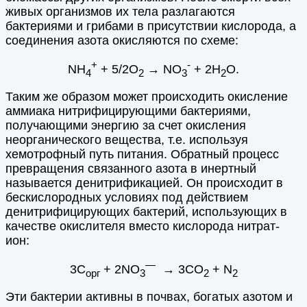
живых организмов их тела разлагаются
бактериями и грибами в присутствии кислорода, а
соединения азота окисляются по схеме:
+
-
NH
+ 5/2О
→ NО
+ 2H
O.
4
2
3
2
Таким же образом может происходить окисление
аммиака нитрифицирующими бактериями,
получающими энергию за счет окисления
неорганического вещества, т.е. используя
хемотрофный путь питания. Обратный процесс
превращения связанного азота в инертный
называется денитрификацией. Он происходит в
бескислородных условиях под действием
денитрифицирующих бактерий, использующих в
качестве окислителя вместо кислорода нитрат-
ион:
—
3C
+ 2NО
→ 3СО
+ N
орг
3
2
2
Эти бактерии активны в почвах, богатых азотом и