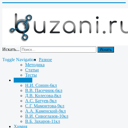
Искать...
Искать
Toggle Navigation
Разное
Методика
Статьи
Тесты
Биология
Н.И. Сонин-6кл
В.В. Пасечник-6кл
Д.В. Колесова-8кл
А.С. Батуев-9кл
С.Г. Мамонтова-9кл
А.А. Каменский-9кл
В.И. Сивоглазов-10кл
В.Б. Захаров-11кл
Химия