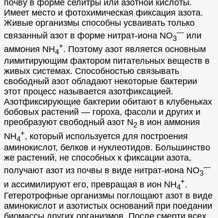
почву в форме селитры или азотной кислоты.
Имеет место и фотохимическая фиксация азота.
Живые организмы способны усваивать только
—
связанный азот в форме нитрат-иона NО
или
3
+
аммония NH
. Поэтому азот является основным
4
лимитирующим фактором питательных веществ в
живых системах. Способностью связывать
свободный азот обладают некоторые бактерии
этот процесс называется азотфиксацией.
Азотфиксирующие бактерии обитают в клубеньках
бобовых растений — гороха, фасоли и других и
преобразуют свободный азот N
в ион аммония
2
+
NH
, который используется для построения
4
аминокислот, белков и нуклеотидов. Большинство
же растений, не способных к фиксации азота,
—
получают азот из почвы в виде нитрат-иона NО
3
+
и ассимилируют его, превращая в ион NH
.
4
Гетеротрофные организмы поглощают азот в виде
аминокислот и азотистых оснований при поедании
биомассы других организмов. После смерти всех