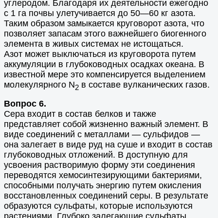
углеродом. Благодаря их деятельности ежегодно
с 1 га почвы улетучивается до 50—60 кг азота.
Таким образом замыкается круговорот азота, что
позволяет запасам этого важнейшего биогенного
элемента в живых системах не истощаться.
Азот может выключаться из круговорота путем
аккумуляции в глубоководных осадках океана. В
известной мере это компенсируется выделением
молекулярного N
в составе вулканических газов.
2
Вопрос 6.
Сера входит в состав белков и также
представляет собой жизненно важный элемент. В
виде соединений с металлами — сульфидов —
она залегает в виде руд на суше и входит в состав
глубоководных отложений. В доступную для
усвоения растворимую форму эти соединения
переводятся хемосинтезирующими бактериями,
способными получать энергию путем окисления
восстановленных соединений серы. В результате
образуются сульфаты, которые используются
растениями. Глубоко залегающие сульфаты