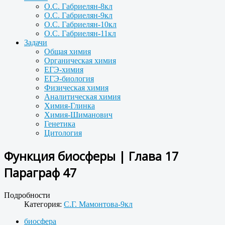
О.С. Габриелян-8кл
О.С. Габриелян-9кл
О.С. Габриелян-10кл
О.С. Габриелян-11кл
Задачи
Общая химия
Органическая химия
ЕГЭ-химия
ЕГЭ-биология
Физическая химия
Аналитическая химия
Химия-Глинка
Химия-Шиманович
Генетика
Цитология
Функция биосферы | Глава 17
Параграф 47
Подробности
Категория:
С.Г. Мамонтова-9кл
биосфера