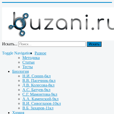
Искать...
Искать
Toggle Navigation
Разное
Методика
Статьи
Тесты
Биология
Н.И. Сонин-6кл
В.В. Пасечник-6кл
Д.В. Колесова-8кл
А.С. Батуев-9кл
С.Г. Мамонтова-9кл
А.А. Каменский-9кл
В.И. Сивоглазов-10кл
В.Б. Захаров-11кл
Химия