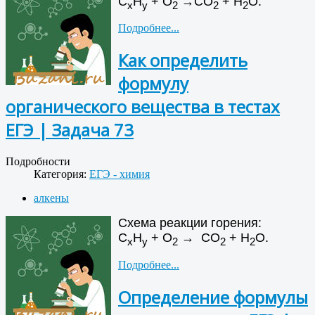
С
Н
+ О
→СО
+ Н
О.
х
у
2
2
2
Подробнее...
Как определить
формулу
органического вещества в тестах
ЕГЭ | Задача 73
Подробности
Категория:
ЕГЭ - химия
алкены
Схема реакции горения:
С
Н
+ О
→
СО
+ Н
О.
х
у
2
2
2
Подробнее...
Определение формулы