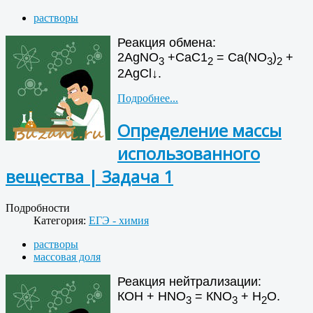
растворы
Реакция обмена:
2АgNО
+СаС1
= Са(NO
)
+
3
2
3
2
2AgCl↓.
Подробнее...
Определение массы
использованного
вещества | Задача 1
Подробности
Категория:
ЕГЭ - химия
растворы
массовая доля
Реакция нейтрализации:
КОН + НNО
= КNО
+ Н
О.
3
3
2