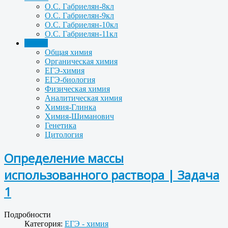
О.С. Габриелян-8кл
О.С. Габриелян-9кл
О.С. Габриелян-10кл
О.С. Габриелян-11кл
Задачи
Общая химия
Органическая химия
ЕГЭ-химия
ЕГЭ-биология
Физическая химия
Аналитическая химия
Химия-Глинка
Химия-Шиманович
Генетика
Цитология
Определение массы
использованного раствора | Задача
1
Подробности
Категория:
ЕГЭ - химия