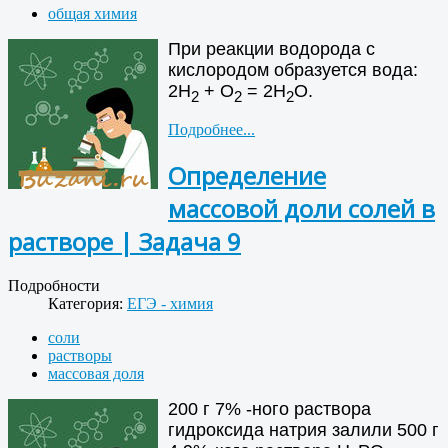
общая химия
При реакции водорода с
кислородом образуется вода:
2Н
+ О
= 2Н
О.
2
2
2
Подробнее...
Определение
массовой доли солей в
растворе | Задача 9
Подробности
Категория:
ЕГЭ - химия
соли
растворы
массовая доля
200 г 7% -ного раствора
гидроксида натрия залили 500 г