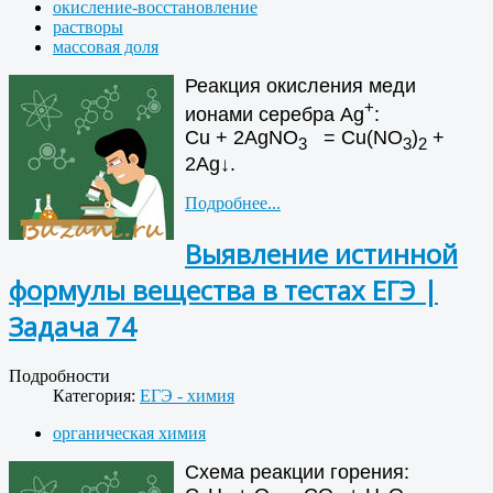
окисление-восстановление
растворы
массовая доля
Реакция окисления меди
+
ионами серебра Ag
:
Сu + 2АgNО
= Сu(NO
)
+
3
3
2
2Аg↓.
Подробнее...
Выявление истинной
формулы вещества в тестах ЕГЭ |
Задача 74
Подробности
Категория:
ЕГЭ - химия
органическая химия
Схема реакции горения: