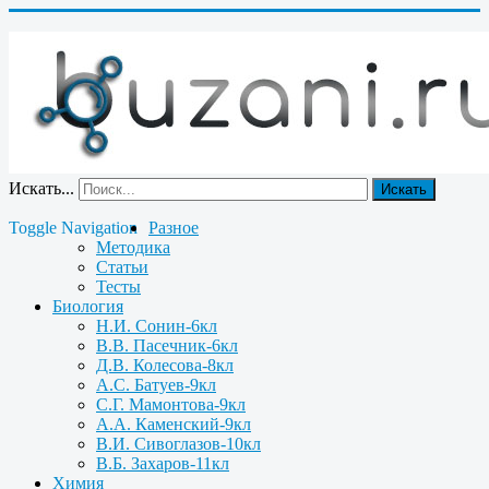
Искать...
Искать
Toggle Navigation
Разное
Методика
Статьи
Тесты
Биология
Н.И. Сонин-6кл
В.В. Пасечник-6кл
Д.В. Колесова-8кл
А.С. Батуев-9кл
С.Г. Мамонтова-9кл
А.А. Каменский-9кл
В.И. Сивоглазов-10кл
В.Б. Захаров-11кл
Химия