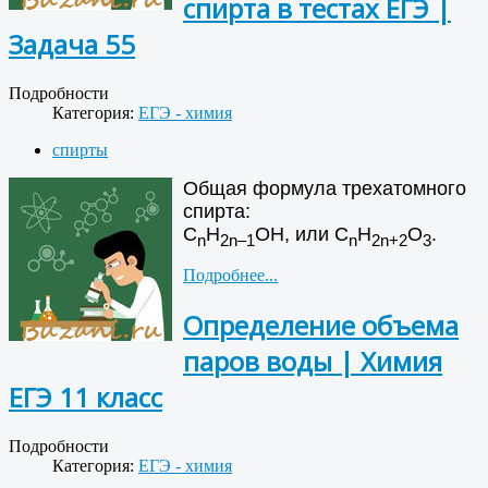
спирта в тестах ЕГЭ |
Задача 55
Подробности
Категория:
ЕГЭ - химия
спирты
Общая формула трехатомного
спирта:
С
Н
ОН, или С
Н
O
.
n
2n–1
n
2n+2
3
Подробнее...
Определение объема
паров воды | Химия
ЕГЭ 11 класс
Подробности
Категория:
ЕГЭ - химия