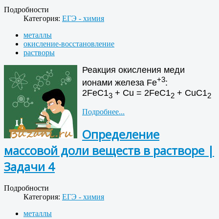
Подробности
Категория:
ЕГЭ - химия
металлы
окисление-восстановление
растворы
Реакция окисления меди
+3
ионами железа Fе
:
2FеС1
+ Сu = 2FеС1
+ СuС1
3
2
2
Подробнее...
Определение
массовой доли веществ в растворе |
Задачи 4
Подробности
Категория:
ЕГЭ - химия
металлы