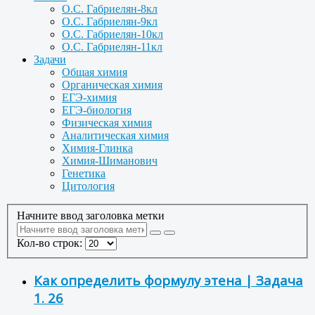
О.С. Габриелян-8кл
О.С. Габриелян-9кл
О.С. Габриелян-10кл
О.С. Габриелян-11кл
Задачи
Общая химия
Органическая химия
ЕГЭ-химия
ЕГЭ-биология
Физическая химия
Аналитическая химия
Химия-Глинка
Химия-Шиманович
Генетика
Цитология
Начните ввод заголовка метки
Кол-во строк:
Как определить формулу этена | Задача
1. 26