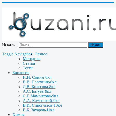
Искать...
Искать
Toggle Navigation
Разное
Методика
Статьи
Тесты
Биология
Н.И. Сонин-6кл
В.В. Пасечник-6кл
Д.В. Колесова-8кл
А.С. Батуев-9кл
С.Г. Мамонтова-9кл
А.А. Каменский-9кл
В.И. Сивоглазов-10кл
В.Б. Захаров-11кл
Химия