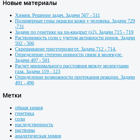
Новые материалы
Химия. Решение задач. Задачи 507 - 511
Полимерные гены окраски кожи у человека. Задачи 729
-731
Задачи по генетике на хи-квадрат (χ2). Задачи 715 - 719
Растворимость соли с учетом активности ионов. Задачи
502 - 506
Скрещивание тригетерозигот. Задача 712 - 714.
Определение степени ионности связи в молекуле.
Задачи 497 - 501
Расчет минимального расстояния между молекулами
газа. Задачи 119 - 123
Определение возможности протекания реакции. Задачи
491 - 496
Метки
общая химия
генетика
соли
наследственность
растворы
аналитическая химия