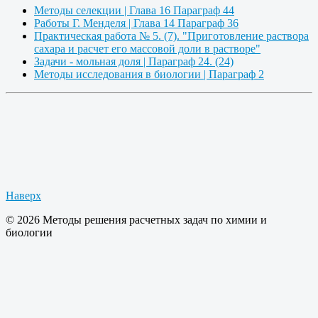
Методы селекции | Глава 16 Параграф 44
Работы Г. Менделя | Глава 14 Параграф 36
Практическая работа № 5. (7). "Приготовление раствора
сахара и расчет его массовой доли в растворе"
Задачи - мольная доля | Параграф 24. (24)
Методы исследования в биологии | Параграф 2
Наверх
© 2026 Методы решения расчетных задач по химии и
биологии