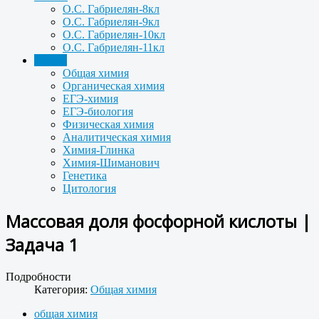
О.С. Габриелян-8кл
О.С. Габриелян-9кл
О.С. Габриелян-10кл
О.С. Габриелян-11кл
Задачи
Общая химия
Органическая химия
ЕГЭ-химия
ЕГЭ-биология
Физическая химия
Аналитическая химия
Химия-Глинка
Химия-Шиманович
Генетика
Цитология
Массовая доля фосфорной кислоты |
Задача 1
Подробности
Категория:
Общая химия
общая химия