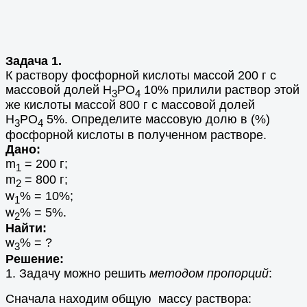
Задача 1.
К раствору фосфорной кислоты массой 200 г с
массовой долей H
PO
10% прилили раствор этой
3
4
же кислоты массой 800 г с массовой долей
H
PO
5%. Определите массовую долю в (%)
3
4
фосфорной кислоты в полученном растворе.
Дано:
m
= 200 г;
1
m
= 800 г;
2
w
% = 10%;
1
w
% = 5%.
2
Найти:
w
% = ?
3
Решение:
1. Задачу можно решить
методом пропорций
:
Сначала находим общую массу раствора: