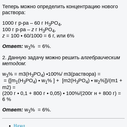
Теперь можно определить концентрацию нового
раствора:
1000 г р-ра – 60 г
H
PO
,
3
4
100 г р-ра –
z
г
H
PO
,
3
4
z
= 100 • 60/1000 = 6 г, или 6%
Ответ:
w
% = 6%.
3
2. Данную задачу можно решить
алгебраическим
методом
:
w
% = m
3
(
H
PO
) •100%/ m3(раствора) =
3
3
4
= {[m
(
H
PO
) • w
% ] + [m2(
H
PO
) • w
%]}/(m1 +
1
3
4
1
3
4
2
m2) =
(200 г • 0,1 + 800 г • 0,05) • 100%/(200г н + 800 г) =
6 %
Ответ:
w
% = 6%.
3
Назад