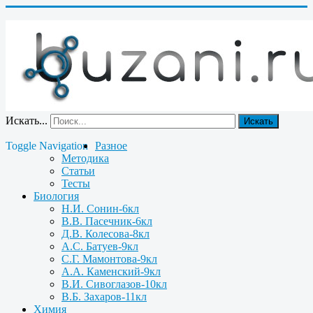
Искать...
Искать
Toggle Navigation
Разное
Методика
Статьи
Тесты
Биология
Н.И. Сонин-6кл
В.В. Пасечник-6кл
Д.В. Колесова-8кл
А.С. Батуев-9кл
С.Г. Мамонтова-9кл
А.А. Каменский-9кл
В.И. Сивоглазов-10кл
В.Б. Захаров-11кл
Химия