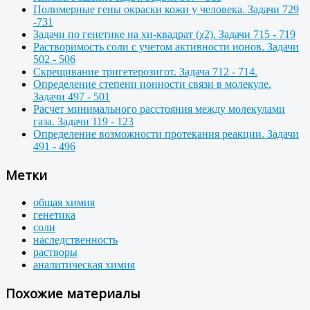
Полимерные гены окраски кожи у человека. Задачи 729
-731
Задачи по генетике на хи-квадрат (χ2). Задачи 715 - 719
Растворимость соли с учетом активности ионов. Задачи
502 - 506
Скрещивание тригетерозигот. Задача 712 - 714.
Определение степени ионности связи в молекуле.
Задачи 497 - 501
Расчет минимального расстояния между молекулами
газа. Задачи 119 - 123
Определение возможности протекания реакции. Задачи
491 - 496
Метки
общая химия
генетика
соли
наследственность
растворы
аналитическая химия
Похожие материалы