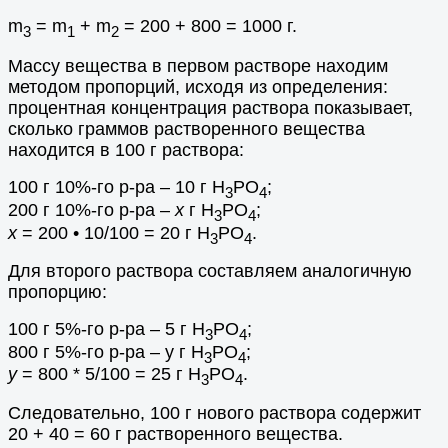
m
=
m
+ m
= 200 + 800 = 1000 г.
3
1
2
Массу вещества в первом растворе находим
методом пропорций, исходя из определения:
процентная концентрация раствора показывает,
сколько граммов растворенного вещества
находится в 100 г раствора:
100 г 10%-го р-ра – 10 г
H
PO
;
3
4
200 г 10%-го р-ра –
х
г
H
PO
;
3
4
х
= 200 • 10/100 = 20 г
H
PO
.
3
4
Для второго раствора составляем аналогичную
пропорцию:
100 г 5%-го р-ра – 5 г
H
PO
;
3
4
800 г 5%-го р-ра – y г
H
PO
;
3
4
y
= 800 * 5/100 = 25 г
H
PO
.
3
4
Следовательно, 100 г нового раствора содержит
20 + 40 = 60 г растворенного вещества.