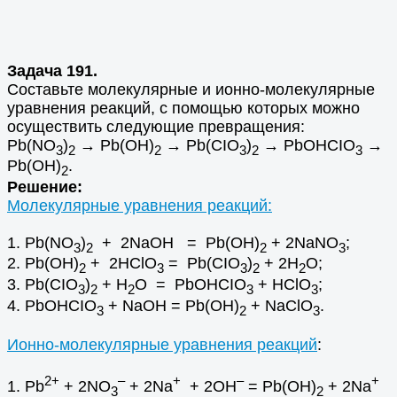
Задача 191.
Составьте молекулярные и ионно-молекулярные
уравнения реакций, с помощью которых можно
осуществить следующие превращения:
Pb(NO
)
→ Pb(OH)
→ Pb(CIO
)
→ PbOHCIO
→
3
2
2
3
2
3
Pb(OH)
.
2
Решение:
Молекулярные уравнения реакций:
1. Pb(NO
)
+ 2NaOH = Pb(OH)
+ 2NaNO
;
3
2
2
3
2. Pb(OH)
+ 2HClO
= Pb(CIO
)
+ 2H
O;
2
3
3
2
2
3. Pb(CIO
)
+ H
O = PbOHCIO
+ HClO
;
3
2
2
3
3
4. PbOHCIO
+ NaOH = Pb(OH)
+ NaClO
.
3
2
3
Ионно-молекулярные уравнения реакций
:
2+
–
+
–
+
1. Pb
+ 2NO
+ 2Na
+ 2OH
= Pb(OH)
+ 2Na
3
2