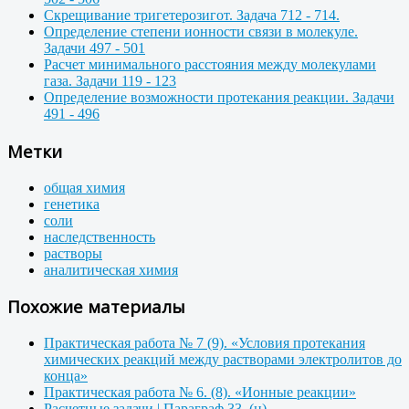
Скрещивание тригетерозигот. Задача 712 - 714.
Определение степени ионности связи в молекуле.
Задачи 497 - 501
Расчет минимального расстояния между молекулами
газа. Задачи 119 - 123
Определение возможности протекания реакции. Задачи
491 - 496
Метки
общая химия
генетика
соли
наследственность
растворы
аналитическая химия
Похожие материалы
Практическая работа № 7 (9). «Условия протекания
химических реакций между растворами электролитов до
конца»
Практическая работа № 6. (8). «Ионные реакции»
Расчетные задачи | Параграф 33. (н)