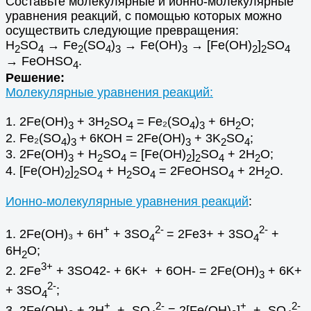
Составьте молекулярные и ионно-молекулярные
уравнения реакций, с помощью которых можно
осуществить следующие превращения:
H
SO
→ Fe
(SO
)
→ Fe(OH)
→ [Fe(OH)
]
SO
2
4
2
4
3
3
2
2
4
→ FeOHSO
.
4
Решение:
Молекулярные уравнения реакций:
1. 2Fe(OH)
+ 3H
SO
= Fe₂(SO
)
+ 6H
O;
3
2
4
4
3
2
2. Fe₂(SO
)
+
6КОН = 2Fe(OH)
+ 3K
SO
;
4
3
3
2
4
3. 2Fe(OH)
+ H
SO
= [Fe(OH)
]
SO
+ 2H
O;
3
2
4
2
2
4
2
4. [Fe(OH)
]
SO
+ H
SO
= 2FeOHSO
+ 2H
O.
2
2
4
2
4
4
2
Ионно-молекулярные уравнения реакций
:
+
2-
2-
1. 2Fe(OH)₃ + 6H
+ 3SO
= 2Fe3+ + 3SO
+
4
4
6H
O;
2
3+
2. 2Fe
+ 3SO42- + 6K+ + 6OH- = 2Fe(OH)
+ 6K+
3
2-
+ 3SO
;
4
+
2-
+
2-
3. 2Fe(OH)
+ 2H
+ SO
= 2[Fe(OH)
]
+ SO