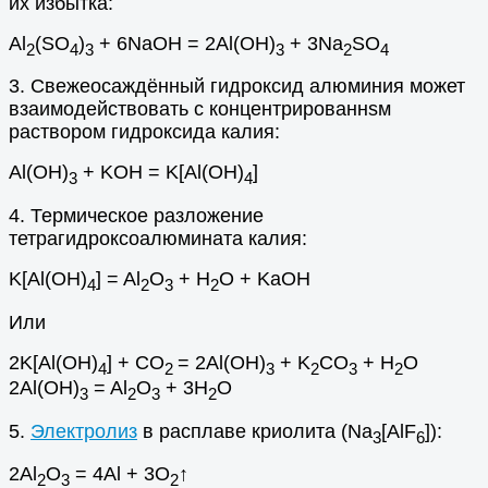
их избытка:
Al
(SO
)
+ 6NaOH = 2Al(OH)
+ 3Na
SO
2
4
3
3
2
4
3. Свежеосаждённый гидроксид алюминия может
взаимодействовать с концентрированнsм
раствором гидроксида калия:
Al(OH)
+ KOH = K[Al(OH)
]
3
4
4. Термическое разложение
тетрагидроксоалюмината калия:
K[Al(OH)
] = Al
O
+ H
O + KaOH
4
2
3
2
Или
2K[Al(OH)
] + СO
= 2Al(OH)
+ K
CO
+ H
O
4
2
3
2
3
2
2Al(OH)
= Al
O
+ 3H
O
3
2
3
2
5.
Электролиз
в расплаве криолита (Na
[AlF
]):
3
6
2Al
O
= 4Al + 3O
↑
2
3
2