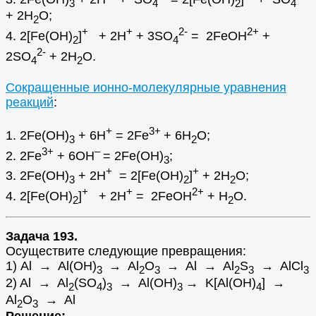
3
4
2
4
+ 2H
O;
2
+
+
2-
2+
4. 2[Fe(OH)
]
+ 2H
+ 3SO
= 2FeOH
+
2
4
2-
2SO
+ 2H
O.
4
2
Сокращенные ионно-молекулярные уравнения
реакций
:
+
3+
1. 2Fe(OH)
+ 6H
= 2Fe
+ 6H
O;
3
2
3+
–
2. 2Fe
+ 6OH
= 2Fe(OH)
;
3
+
+
3. 2Fe(OH)
+ 2H
= 2[Fe(OH)
]
+ 2H
O;
3
2
2
+
+
2+
4. 2[Fe(OH)
]
+ 2H
= 2FeOH
+ H
O.
2
2
Задача 193.
Осуществите следующие превращения:
1) Al → Al(OH)
→ Al
O
→ Al → Al
S
→ AlCl
3
2
3
2
3
3
2) Al → Al
(SO
)
→ Al(OH)
→ K[Al(OH)
] →
2
4
3
3
4
Al
O
→ Al
2
3