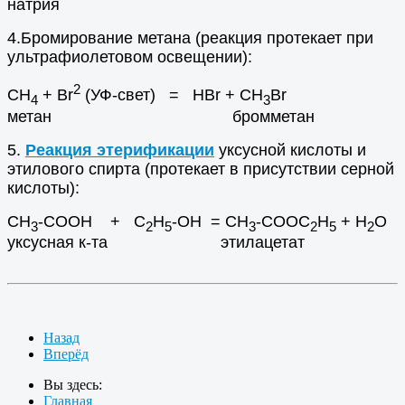
натрия
4.Бромирование метана (реакция протекает при
ультрафиолетовом освещении):
2
CH
+ Br
(УФ-свет) = HBr + CH
Br
4
3
метан бромметан
5.
Реакция этерификации
уксусной кислоты и
этилового спирта (протекает в присутствии серной
кислоты):
CH
-COOH + С
Н
-ОН = CH
-COOС
Н
+ Н
О
3
2
5
3
2
5
2
уксусная к-та этилацетат
Назад
Вперёд
Вы здесь:
Главная