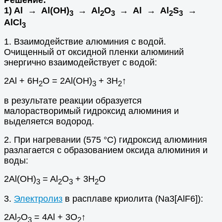
Решение:
1) Al → Al(OH)
→ Al
O
→ Al → Al
S
→
3
2
3
2
3
AlCl
3
1. Взаимодействие алюминия с водой.
Очищенный от оксидной пленки алюминий
энергично взаимодействует с водой:
2Al + 6H
O = 2Al(OH)
+ 3H
↑
2
3
2
в результате реакции образуется
малорастворимый гидроксид алюминия и
выделяется водород.
2. При нагревании (575 °С) гидроксид алюминия
разлагается с образованием оксида алюминия и
воды:
2Al(OH)
= Al
O
+ 3H
O
3
2
3
2
3.
Электролиз
в расплаве криолита (Na3[AlF6]):
2Al
O
= 4Al + 3O
↑
2
3
2