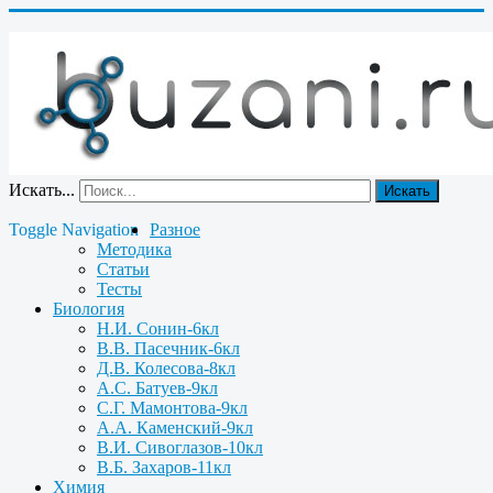
Искать...
Искать
Toggle Navigation
Разное
Методика
Статьи
Тесты
Биология
Н.И. Сонин-6кл
В.В. Пасечник-6кл
Д.В. Колесова-8кл
А.С. Батуев-9кл
С.Г. Мамонтова-9кл
А.А. Каменский-9кл
В.И. Сивоглазов-10кл
В.Б. Захаров-11кл
Химия