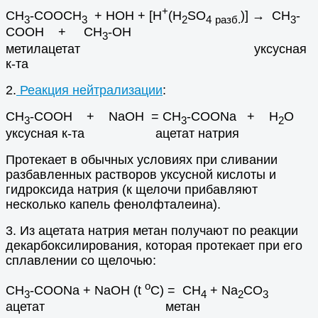
+
СН
-СООСН
+ НОН + [Н
(H
SO
)] → CH
-
3
3
2
4
разб.
3
COOH + CH
-OH
3
метилацетат уксусная
к-та
2.
Реакция нейтрализации
:
CH
-COOH + NaOH = CH
-COONa + H
O
3
3
2
уксусная к-та ацетат натрия
Протекает в обычных условиях при сливании
разбавленных растворов уксусной кислоты и
гидроксида натрия (к щелочи прибавляют
несколько капель фенолфталеина).
3. Из ацетата натрия метан получают по реакции
декарбоксилирования, которая протекает при его
сплавлении со щелочью:
о
CH
-COONa + NaOH (t
C) = CH
+ Na
CO
3
4
2
3
ацетат метан