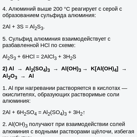
4. Алюминий выше 200 °С реагирует с серой с
образованием сульфида алюминия:
2Al + 3S = Al
S
.
2
3
5. Сульфид алюминия взаимодействует с
разбавленной HCl по схеме:
Al
S
+ 6HCl = 2AlCl
+ 3H
S
2
3
3
2
2) Al → Al
(SO
)
→ Al(OH)
→ K[Al(OH)
] →
2
4
3
3
4
Al
O
→ Al
2
3
1. Al при нагревании растворяется в кислотах —
окислителях, образующих растворимые соли
алюминия:
2Al + 6H
SO
= Al
(SO
)
+ 3H
↑
2
4
2
4
3
2
2. Al(OH)
получают при взаимодействии солей
3
алюминия с водными растворами щёлочи, избегая