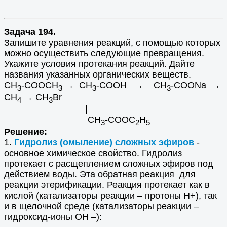
Задача 194.
Запишите уравнения реакций, с помощью которых
можно осуществить следующие превращения.
Укажите условия протекания реакций. Дайте
названия указанных органических веществ.
СН
-СООСН
→ CH
-COOH → CH
-COONa →
3
3
3
3
CH
→ CH
Br
4
3
|
CH
-COOС
Н
3
2
5
Решение:
1.
Гидролиз (омыление) сложных эфиров
-
основное химическое свойство. Гидролиз
протекает с расщеплением сложных эфиров под
действием воды. Эта обратная реакция для
реакции этерификации. Реакция протекает как в
кислой (катализаторы реакции – протоны Н+), так
и в щелочной среде (катализаторы реакции –
гидроксид-ионы ОН –):