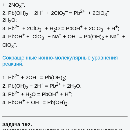
–
+ 2NO
;
3
+
–
2+
–
2. Pb(OH)
+ 2H
+ 2ClO
= Pb
+ 2ClO
+
2
3
3
2H
O;
2
2+
–
+
–
+
3. Pb
+ 2ClO
+ H
O = PbOH
+ 2ClO
+ H
;
3
2
3
+
–
+
–
+
4. PbOH
+ ClO
+ Na
+ OH
= Pb(OH)
+ Na
+
3
2
–
ClO
.
3
Сокращенные ионно-молекулярные уравнения
реакций
:
2+
–
1. Pb
+ 2OH
= Pb(OH)
;
2
+
2+
2. Pb(OH)
+ 2H
= Pb
+ 2H
O;
2
2
2+
+
+
3. Pb
+ H
O = PbOH
+ H
;
2
+
–
4. PbOH
+ OH
= Pb(OH)
.
2
Задача 192.