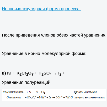
Ионно-молекулярная форма процесса:
После приведения членов обеих частей уравнения,
Уравнение в ионно-молекулярной форме:
в) KI + K
Cr
O
+ H
SO
→ I
+
2
2
7
2
4
2
Уравнения полуреакций: