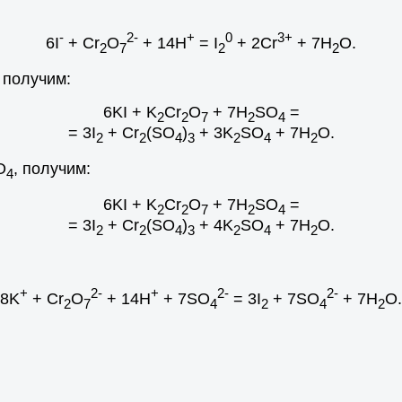
-
2-
+
0
3+
6I
+ Cr
O
+ 14H
= I
+ 2Cr
+ 7H
O.
2
7
2
2
 получим:
6KI + K
Cr
O
+ 7H
SO
=
2
2
7
2
4
= 3I
+ Cr
(SO
)
+ 3K
SO
+ 7H
O.
2
2
4
3
2
4
2
O
, получим:
4
6KI + K
Cr
O
+ 7H
SO
=
2
2
7
2
4
= 3I
+ Cr
(SO
)
+ 4K
SO
+ 7H
O.
2
2
4
3
2
4
2
+
2-
+
2-
2-
8K
+ Cr
O
+ 14H
+ 7SO
= 3I
+ 7SO
+ 7H
O.
2
7
4
2
4
2