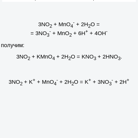
-
3NO
+ MnO
+ 2H
O =
2
4
2
-
+
-
= 3NO
+ MnO
+ 6H
+ 4OH
3
2
 получим:
3NO
+ KMnO
+ 2H
O = KNO
+ 2HNO
.
2
4
2
3
3
+
-
+
-
+
3NO
+ K
+ MnO
+ 2H
O = K
+ 3NO
+ 2H
2
4
2
3