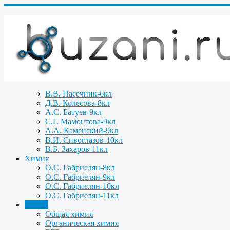
В.В. Пасечник-6кл
Д.В. Колесова-8кл
А.С. Батуев-9кл
С.Г. Мамонтова-9кл
А.А. Каменский-9кл
В.И. Сивоглазов-10кл
В.Б. Захаров-11кл
Химия
О.С. Габриелян-8кл
О.С. Габриелян-9кл
О.С. Габриелян-10кл
О.С. Габриелян-11кл
Задачи
Общая химия
Органическая химия