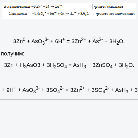
0
3-
+
2+
3-
3Zn
+ AsO
+ 6H
= 3Zn
+ As
+ 3H
O.
3
2
 получим:
3Zn + H
AsO3 + 3H
SO
= AsH
+ 3ZnSO
+ 3H
O.
3
2
4
3
4
2
+
3-
2-
2+
2-
+ 9H
+ AsO
+ 3SO
= 3Zn
+ 3SO
+ AsH
+ 
3
4
4
3