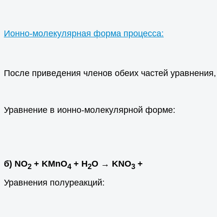
Ионно-молекулярная форма процесса:
После приведения членов обеих частей уравнения,
Уравнение в ионно-молекулярной форме:
б) NO
+ KMnO
+ H
O → KNO
+
2
4
2
3
Уравнения полуреакций: