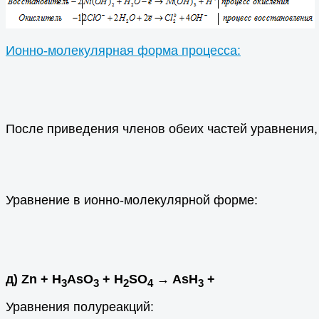
Ионно-молекулярная форма процесса:
После приведения членов обеих частей уравнения,
Уравнение в ионно-молекулярной форме:
д) Zn + H
AsO
+ H
SO
→ AsH
+
3
3
2
4
3
Уравнения полуреакций: