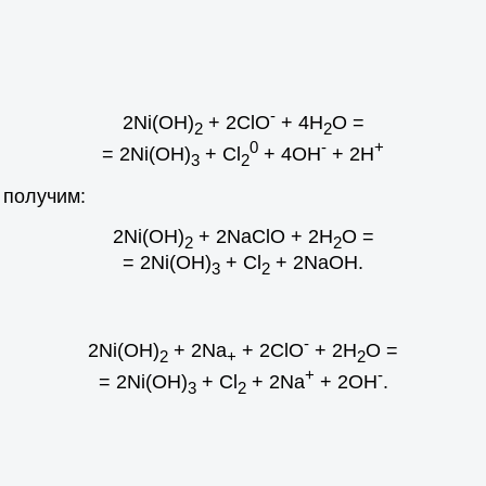
-
2Ni(OH)
+ 2ClO
+ 4H
O =
2
2
0
-
+
= 2Ni(OH)
+ Cl
+ 4OH
+ 2H
3
2
 получим:
2Ni(OH)
+ 2NaClO + 2H
O =
2
2
= 2Ni(OH)
+ Cl
+ 2NaOH.
3
2
-
2Ni(OH)
+ 2Na
+ 2ClO
+ 2H
O =
2
+
2
+
-
= 2Ni(OH)
+ Cl
+ 2Na
+ 2OH
.
3
2