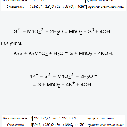
2
2-
0
-
S
- + MnO
+ 2H
O = MnO
+ S
+ 4OH
.
4
2
2
 получим:
K
S + K
MnO
+ H
O = S + MnO
+ 4KOH.
2
2
4
2
2
+
2-
2-
4K
+ S
+ MnO
+ 2H
O =
4
2
+
-
= S + MnO
+ 4K
+ 4OH
.
2