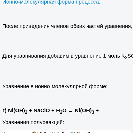
Ионно-молекулярная форма процесса:
После приведения членов обеих частей уравнения,
Для уравнивания добавим в уравнение 1 моль K
S
2
Уравнение в ионно-молекулярной форме:
г) Ni(OH)
+ NaClO + H
O → Ni(OH)
+
2
2
3
Уравнения полуреакций: