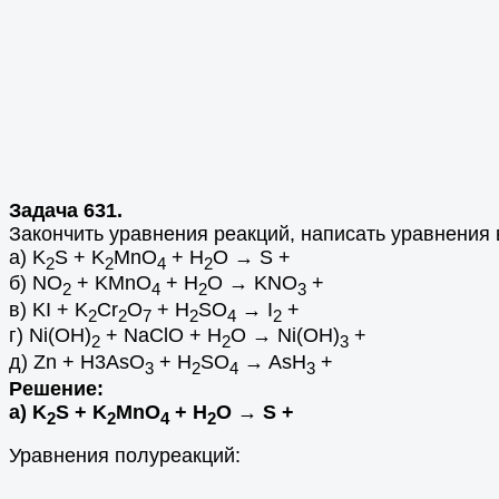
Задача 631.
Закончить уравнения реакций, написать уравнения
а) K
S + K
MnO
+ H
O → S +
2
2
4
2
б) NO
+ KMnO
+ H
O → KNO
+
2
4
2
3
в) KI + K
Cr
O
+ H
SO
→ I
+
2
2
7
2
4
2
г) Ni(OH)
+ NaClO + H
O → Ni(OH)
+
2
2
3
д) Zn + H3AsO
+ H
SO
→ AsH
+
3
2
4
3
Решение:
а) K
S + K
MnO
+ H
O → S +
2
2
4
2
Уравнения полуреакций: