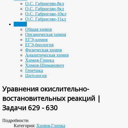
О.С. Габриелян-8кл
О.С. Габриелян-9кл
О.С. Габриелян-10кл
О.С. Габриелян-11кл
Задачи
Общая химия
Органическая химия
ЕГЭ-химия
ЕГЭ-биология
Физическая химия
Аналитическая химия
Химия-Глинка
Химия-Шиманович
Генетика
Цитология
Уравнения окислительно-
востановительных реакций |
Задачи 629 - 630
Подробности
Категория:
Химия-Глинка