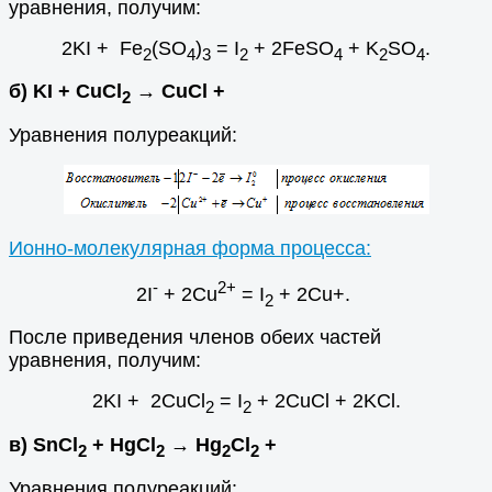
уравнения, получим:
2KI + Fe
(SO
)
= I
+ 2FeSO
+ K
SO
.
2
4
3
2
4
2
4
б) KI + CuCl
→ CuCl +
2
Уравнения полуреакций:
Ионно-молекулярная форма процесса:
-
2+
2I
+ 2Cu
= I
+ 2Cu+.
2
После приведения членов обеих частей
уравнения, получим:
2KI + 2CuCl
= I
+ 2CuCl + 2KCl.
2
2
в) SnCl
+ HgCl
→ Hg
Cl
+
2
2
2
2
Уравнения полуреакций: