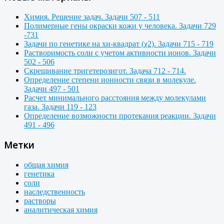
Химия. Решение задач. Задачи 507 - 511
Полимерные гены окраски кожи у человека. Задачи 729
-731
Задачи по генетике на хи-квадрат (χ2). Задачи 715 - 719
Растворимость соли с учетом активности ионов. Задачи
502 - 506
Скрещивание тригетерозигот. Задача 712 - 714.
Определение степени ионности связи в молекуле.
Задачи 497 - 501
Расчет минимального расстояния между молекулами
газа. Задачи 119 - 123
Определение возможности протекания реакции. Задачи
491 - 496
Метки
общая химия
генетика
соли
наследственность
растворы
аналитическая химия