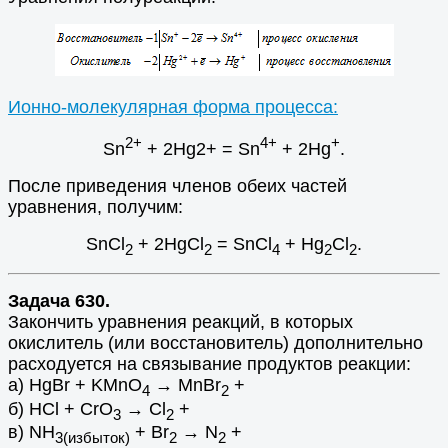
Ионно-молекулярная форма процесса:
2+
4+
+
Sn
+ 2Hg2+ = Sn
+ 2Hg
.
После приведения членов обеих частей
уравнения, получим:
SnCl
+ 2HgCl
= SnCl
+ Hg
Cl
.
2
2
4
2
2
Задача 630.
Закончить уравнения реакций, в которых
окислитель (или восстановитель) дополнительно
расходуется на связывание продуктов реакции:
а) HgBr + KMnO
→ MnВr
+
4
2
б) HCl + CrO
→ Cl
+
3
2
в) NH
+ Br
→ N
+
3(избыток)
2
2