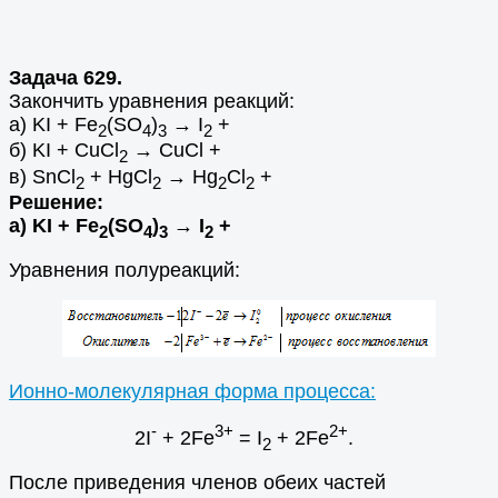
Задача 629.
Закончить уравнения реакций:
а) KI + Fe
(SO
)
→ I
+
2
4
3
2
б) KI + CuCl
→ CuCl +
2
в) SnCl
+ HgCl
→ Hg
Cl
+
2
2
2
2
Решение:
а) KI + Fe
(SO
)
→ I
+
2
4
3
2
Уравнения полуреакций:
Ионно-молекулярная форма процесса:
-
3+
2+
2I
+ 2Fe
= I
+ 2Fe
.
2
После приведения членов обеих частей