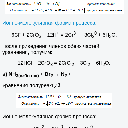
Ионно-молекулярная форма процесса:
-
+
3+
0
6Cl
+ 2CrO
+ 12H
= 2Cr
+ 3Cl
+ 6H
O.
3
2
2
После приведения членов обеих частей
уравнения, получим:
12HCl + 2CrO
= 2CrCl
+ 3Cl
+ 6H
O.
3
2
2
2
в) NH
+ Br
→ N
+
3(избыток)
2
2
Уравнения полуреакций:
Ионно-молекулярная форма процесса:
-3
0
-
0