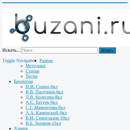
Искать...
Искать
Toggle Navigation
Разное
Методика
Статьи
Тесты
Биология
Н.И. Сонин-6кл
В.В. Пасечник-6кл
Д.В. Колесова-8кл
А.С. Батуев-9кл
С.Г. Мамонтова-9кл
А.А. Каменский-9кл
В.И. Сивоглазов-10кл
В.Б. Захаров-11кл
Химия