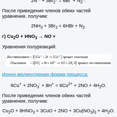
2N
+ 3Br
= 6Br
+ N
.
2
2
После приведения членов обеих частей
уравнения, получим:
2NH
+ 3Br
= 6HBr + N
.
3
2
2
г) Cu
O + HNO
→ NO +
2
3
Уравнения полуреакций:
Ионно-молекулярная форма процесса:
+
-
+
2+
6Cu
+ 2NO
+ 8H
= 6Cu
+ 2NO + 4H
O.
3
2
После приведения членов обеих частей
уравнения, получим:
Cu
O + 8HNO
= 3CuO + 2NO + 3Cu(NO
)
+ 4H
O.
2
3
3
3
2