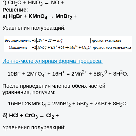
г) Cu
O + HNO
→ NO +
2
3
Решение
:
а) HgBr + KMnO
→ MnВr
+
4
2
Уравнения полуреакций:
Ионно-молекулярная форма процесса:
-
-
+
2+
0
2
10Br
+ 2MnO
+ 16H
= 2Mn
+ 5Br
+ 8H
O.
4
2
После приведения членов обеих частей
уравнения, получим:
16HBr 2KMnO
= 2MnBr
+ 5Br
+ 2KBr + 8H
O.
4
2
2
2
б) HCl + CrO
→ Cl
+
3
2
Уравнения полуреакций: