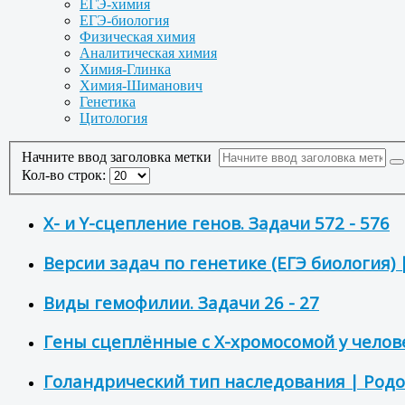
ЕГЭ-химия
ЕГЭ-биология
Физическая химия
Аналитическая химия
Химия-Глинка
Химия-Шиманович
Генетика
Цитология
Начните ввод заголовка метки
Кол-во строк:
X- и Y-сцепление генов. Задачи 572 - 576
Версии задач по генетике (ЕГЭ биология) 
Виды гемофилии. Задачи 26 - 27
Гены сцеплённые с Х-хромосомой у челове
Голандрический тип наследования | Род