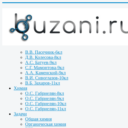
В.В. Пасечник-6кл
Д.В. Колесова-8кл
А.С. Батуев-9кл
С.Г. Мамонтова-9кл
А.А. Каменский-9кл
В.И. Сивоглазов-10кл
В.Б. Захаров-11кл
Химия
О.С. Габриелян-8кл
О.С. Габриелян-9кл
О.С. Габриелян-10кл
О.С. Габриелян-11кл
Задачи
Общая химия
Органическая химия