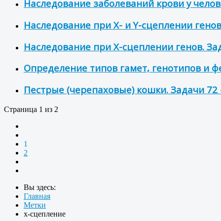
Наследование заболеваний крови у челове
Наследование при Х- и Y-сцеплении генов.
Наследование при Х-сцеплении генов. Зад
Определение типов гамет, генотипов и фе
Пестрые (черепаховые) кошки. Задачи 72 
Страница 1 из 2
1
2
Вы здесь:
Главная
Метки
х-сцепление