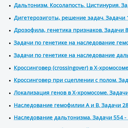
Дальтонизм. Косолапость. Цистинурия. Зад
Дигетерозиготы, решение задач. Задачи 1
Дрозофила, генетика признаков. Задачи 8
Задачи по генетике на наследование гемо
Задачи по генетике на наследование даль
Кроссинговер (crossingover) в Х-хромосоме
Кроссинговер при сцеплении с полом. Зад
Локализация генов в Х-хромосоме. Задачи 
Наследование гемофилии А и В. Задачи 28
Наследование дальтонизма. Задачи 554 -