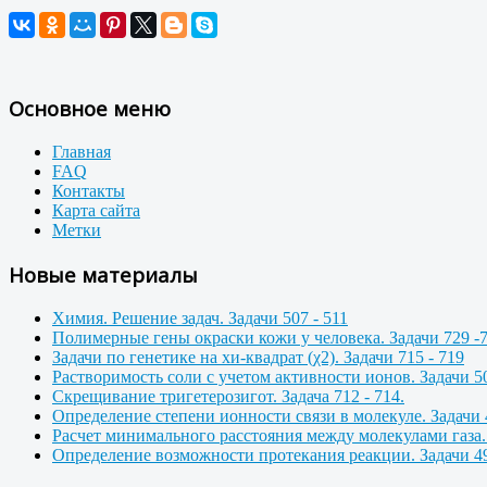
Основное меню
Главная
FAQ
Контакты
Карта сайта
Метки
Новые материалы
Химия. Решение задач. Задачи 507 - 511
Полимерные гены окраски кожи у человека. Задачи 729 -
Задачи по генетике на хи-квадрат (χ2). Задачи 715 - 719
Растворимость соли с учетом активности ионов. Задачи 50
Скрещивание тригетерозигот. Задача 712 - 714.
Определение степени ионности связи в молекуле. Задачи 
Расчет минимального расстояния между молекулами газа. 
Определение возможности протекания реакции. Задачи 49