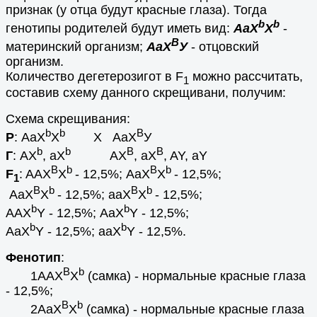
признак (у отца будут красные глаза). Тогда
b
b
генотипы родителей будут иметь вид:
АаХ
X
-
В
материнский организм;
АаХ
У
- отцовский
организм.
Количество дегетерозигот в F
можно рассчитать,
1
составив схему данного скрещивани, получим:
Схема скрещивания:
b
b
В
Р
: АаХ
X
Х АаХ
У
b
b
B
B
Г
: АХ
, aX
AX
, aX
, AY, aY
B
b
B
b
F
: AAX
X
- 12,5%; AaX
X
- 12,5%;
1
B
b
B
b
AaX
X
- 12,5%; aaX
X
- 12,5%;
b
b
AAX
Y
- 12,5%;
AaX
Y
- 12,5%;
b
b
AaX
Y
- 12,5%;
aaX
Y
- 12,5%
.
Фенотип
:
B
b
1AAX
X
(самка) - нормальные красные глаза
- 12,5%;
В
b
2AaX
X
(самка) - нормальные красные глаза