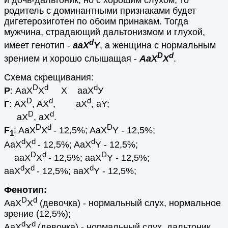
родитель с доминантными признаками будет
дигетерозиготен по обоим принакам. Тогда
мужчина, страдающий дальтонизмом и глухой,
d
имеет генотип -
ааX
Y
, а
женщина с нормальным
D
d
зрением и хорошо слышащая
-
АаX
X
.
Схема скрещивания:
D
d
d
Р
: АаХ
X
Х aаХ
У
D
d
d
Г
: АХ
, AX
, aX
, aY;
D
d
aX
, aX
.
D
d
D
F
: AaX
X
-
12,5%;
AaX
Y
- 12,5%;
1
d
d
d
AaX
X
- 12,5%;
AaX
Y
- 12,5%;
D
d
D
aaX
X
- 12,5%;
aaX
Y
- 12,5%;
d
d
d
aaX
X
- 12,5%;
aaX
Y
- 12,5%;
Фенотип:
D
d
AaX
X
(девочка) - нормальный слух, нормальное
зрение (12,5%);
d
d
AaX
X
(девочка) - нормальный слух, дальтоник