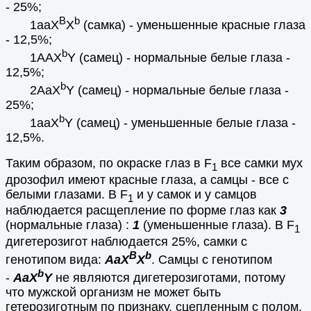
- 25%;
B
b
1aaX
X
(самка) - уменьшенные красные глаза
- 12,5%;
b
1AAX
Y (самец) - нормальные белые глаза
-
12,5%;
b
2AaX
Y (самец) - нормальные белые глаза
-
25%;
b
1aaX
Y (самец) - уменьшенные белые глаза
-
12,5%.
Таким образом, по окраске глаз в F
все самки мух
1
дрозофил имеют красные глаза, а самцы - все с
белыми глазами. В F
и у самок и у самцов
1
наблюдается расщепление по форме глаз как
3
(нормальные глаза) :
1
(уменьшенные глаза). В F
1
дигетерозигот наблюдается 25%, самки с
В
b
генотипом вида:
AaX
X
. Самцы с генотипом
b
-
AaX
Y
не являются дигетерозиготами, потому
что мужской организм не может быть
гетерозиготным по признаку, сцепленным с полом.