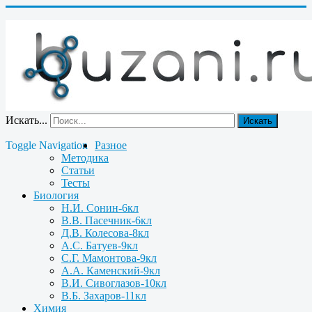
Искать...
Искать
Toggle Navigation
Разное
Методика
Статьи
Тесты
Биология
Н.И. Сонин-6кл
В.В. Пасечник-6кл
Д.В. Колесова-8кл
А.С. Батуев-9кл
С.Г. Мамонтова-9кл
А.А. Каменский-9кл
В.И. Сивоглазов-10кл
В.Б. Захаров-11кл
Химия