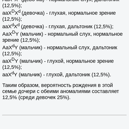
(12,5%);
D
d
aaX
X
(девочка) - глухая, нормальное зрение
(12,5%);
d
d
aaX
X
(девочка) - глухая, дальтоник (12,5%);
D
AaX
Y (мальчик) - нормальный слух, нормальное
зрение (12,5%);
d
AaX
Y (мальчик) - нормальный слух, дальтоник
(12,5%);
D
aaX
Y (мальчик) - глухой, нормальное зрение
(12,5%);
d
aaX
Y (мальчик) - глухой, дальтоник (12,5%).
Таким образом, вероятность рождения в этой
семье дочери с обеими аномалиями составляет
12,5% (среди девочек 25%).