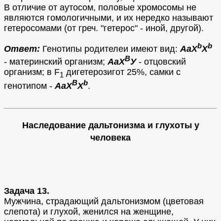
В отличие от аутосом, половые хромосомы не
являются гомологичными, и их нередко называют
гетеросомами (от греч. "гетерос" - иной, другой).
b
b
Ответ:
Генотипы родителеи имеют вид:
АаХ
X
В
- материнский организм;
АаХ
У
- отцовский
организм; в F
дигетерозигот 25%, самки с
1
В
b
генотипом -
AaX
X
.
Наследование дальтонизма и глухоты у
человека
Задача 13.
Мужчина, страдающий дальтонизмом (цветовая
слепота) и глухой, женился на женщине,