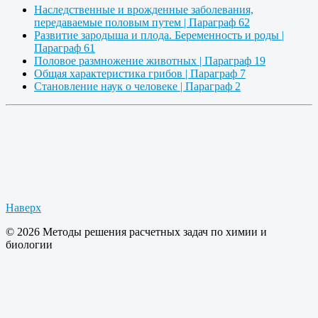
Наследственные и врожденные заболевания,
передаваемые половым путем | Параграф 62
Развитие зародыша и плода. Беременность и роды |
Параграф 61
Половое размножение животных | Параграф 19
Общая характеристика грибов | Параграф 7
Становление наук о человеке | Параграф 2
Наверх
© 2026 Методы решения расчетных задач по химии и
биологии