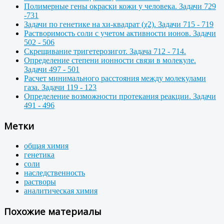
Полимерные гены окраски кожи у человека. Задачи 729
-731
Задачи по генетике на хи-квадрат (χ2). Задачи 715 - 719
Растворимость соли с учетом активности ионов. Задачи
502 - 506
Скрещивание тригетерозигот. Задача 712 - 714.
Определение степени ионности связи в молекуле.
Задачи 497 - 501
Расчет минимального расстояния между молекулами
газа. Задачи 119 - 123
Определение возможности протекания реакции. Задачи
491 - 496
Метки
общая химия
генетика
соли
наследственность
растворы
аналитическая химия
Похожие материалы