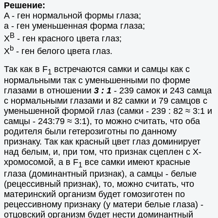
Решение:
A - ген нормальной формы глаза;
а - ген уменьшенная форма глаза;
B
Х
- ген красного цвета глаз;
b
X
- ген белого цвета глаз.
Так как в F
встречаются самки и самцы как с
1
нормальными так с уменьшенными по форме
глазами в отношении
3 : 1
- 239 самок и 243 самца
с нормальными глазами и 82 самки и 79 самцов с
уменьшенной формой глаз (самки - 239 : 82 ≈ 3:1 и
самцы - 243:79
≈ 3:1
), то можно считать, что оба
родителя были гетерозиготны по данному
признаку. Так как красный цвет глаз доминирует
над белым, и, при том, что признак сцеплен с Х-
хромосомой, а в F
все самки имеют красные
1
глаза (доминантный признак), а самцы - белые
(рецессивный признак), то, можно считать, что
материнский организм будет гомозиготен по
рецессивному признаку (у матери белые глаза) -
отцовский организм будет нести доминантный