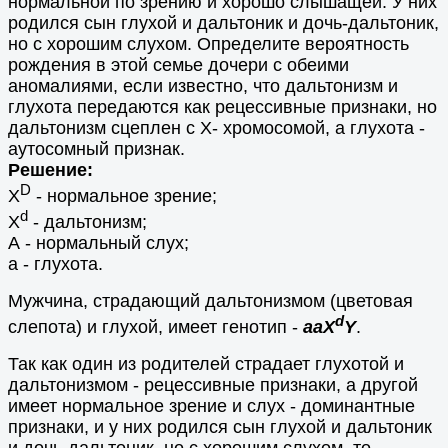
нормальной по зрению и хорошо слышащей. У них
родился сын глухой и дальтоник и дочь-дальтоник,
но с хорошим слухом. Определите вероятность
рождения в этой семье дочери с обеими
аномалиями, если известно, что дальтонизм и
глухота передаются как рецессивные признаки, но
дальтонизм сцеплен с Х- хромосомой, а глухота -
аутосомный признак.
Решение:
D
X
- нормальное зрение;
d
X
- дальтонизм;
А - нормальный слух;
а - глухота.
Мужчина, страдающий дальтонизмом (цветовая
d
слепота) и глухой, имеет генотип -
ааX
Y
.
Так как один из родителей страдает глухотой и
дальтонизмом - рецессивные признаки, а другой
имеет нормальное зрение и слух - доминантные
признаки, и у них родился сын глухой и дальтоник
и дочь-дальтоник, но с хорошим слухом, то