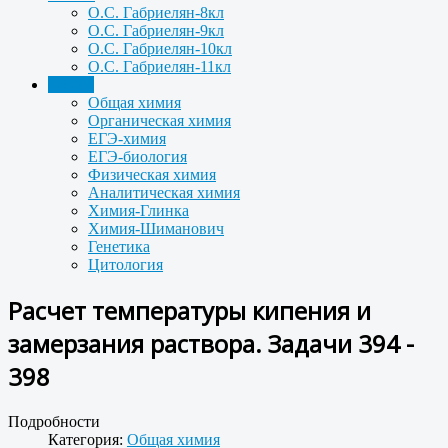
О.С. Габриелян-8кл
О.С. Габриелян-9кл
О.С. Габриелян-10кл
О.С. Габриелян-11кл
Задачи
Общая химия
Органическая химия
ЕГЭ-химия
ЕГЭ-биология
Физическая химия
Аналитическая химия
Химия-Глинка
Химия-Шиманович
Генетика
Цитология
Расчет температуры кипения и
замерзания раствора. Задачи 394 -
398
Подробности
Категория:
Общая химия