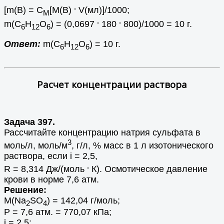
.
[m(B) = С
[M(B)
V(мл)]/1000;
М
.
.
m(С
Н
О
) = (0,0697
180
800)/1000 = 10 г.
6
12
6
Ответ:
m(С
Н
О
) = 10 г.
6
12
6
Расчет концентрации раствора
Задача 397.
Рассчитайте концентрацию натрия сульфата в
3
моль/л, моль/м
, г/л, % масс в 1 л изотонического
раствора, если i = 2,5,
.
R = 8,314 Дж/(моль
К). Осмотическое давление
крови в норме 7,6 атм.
Решение:
М(Na
SO
) = 142,04 г/моль;
2
4
Р = 7,6 атм. = 770,07 кПа;
i = 2,5;