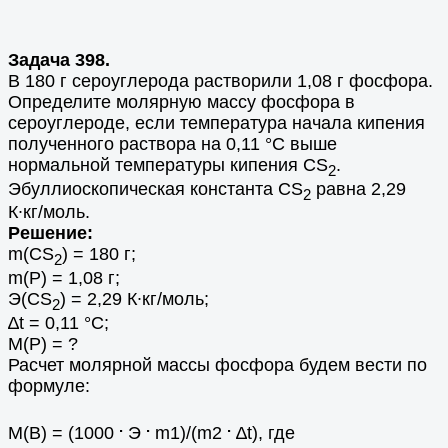
Задача 398.
В 180 г сероуглерода растворили 1,08 г фосфора.
Определите молярную массу фосфора в
сероуглероде, если температура начала кипения
полученного раствора на 0,11 °С выше
нормальной температуры кипения CS
.
2
Эбуллиоскопическая константа CS
равна 2,29
2
К∙кг/моль.
Решение:
m(CS
) = 180 г;
2
m(Р) = 1,08 г;
Э(CS
) = 2,29 К∙кг/моль;
2
∆t = 0,11 °С;
М(Р) = ?
Расчет молярной массы фосфора будем вести по
формуле:
.
.
.
М(В) = (1000
Э
m1)/(m2
∆t), где