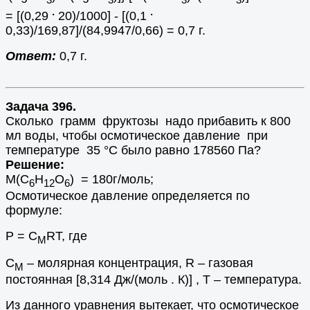
.
.
= [(0,29
20)/1000] - [(0,1
0,33)/169,87]/(84,9947/0,66) = 0,7 г.
Ответ:
0,7 г.
Задача 396.
Сколько грамм фруктозы надо прибавить к 800
мл воды, чтобы осмотическое давление при
температуре 35 °С было равно 178560 Па?
Решение:
М(С
Н
О
) = 180г/моль;
6
12
6
Осмотическое давление определяется по
формуле:
Р = С
RT, где
M
С
– молярная концентрация, R – газовая
М
постоянная [8,314 Дж/(моль . К)] , T – температура.
Из данного уравнения вытекает, что осмотическое