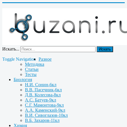
Искать...
Искать
Toggle Navigation
Разное
Методика
Статьи
Тесты
Биология
Н.И. Сонин-6кл
В.В. Пасечник-6кл
Д.В. Колесова-8кл
А.С. Батуев-9кл
С.Г. Мамонтова-9кл
А.А. Каменский-9кл
В.И. Сивоглазов-10кл
В.Б. Захаров-11кл
Химия