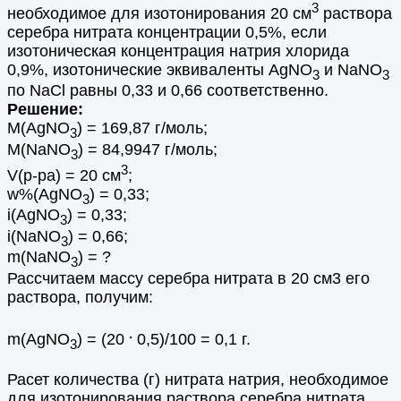
3
необходимое для изотонирования 20 см
раствора
серебра нитрата концентрации 0,5%, если
изотоническая концентрация натрия хлорида
0,9%, изотонические эквиваленты AgNO
и NaNO
3
3
по NaCl равны 0,33 и 0,66 соответственно.
Решение:
М(AgNO
) = 169,87 г/моль;
3
М(NaNO
) = 84,9947 г/моль;
3
3
V(p-pa) = 20 см
;
w%(AgNO
) = 0,33;
3
i(AgNO
) = 0,33;
3
i(NaNO
) = 0,66;
3
m(NaNO
) = ?
3
Рассчитаем массу серебра нитрата в 20 см3 его
раствора, получим:
.
m(AgNO
) = (20
0,5)/100 = 0,1 г.
3
Расет количества (г) нитрата натрия, необходимое
для изотонирования раствора серебра нитрата