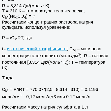
.
R = 8,314 Дж/(моль
К);
Т = 310 К – температура тела человека;
С
(Na
SO
) = ?
М
2
4
Рассчитаем концентрацию раствора натрия
сульфата, используя уравнение:
Р = iC
RT, где
M
i -
изотонический коэффициент
; С
– молярная
М
3
концентрация электролита (моль/дм
); R – газовая
.
постоянная [8,314 Дж/(моль
К)]; T – температура
(К).
Тогда
.
.
С
= Р/iRT = 770,07/(2,5
8,314
310) = 0,1196
M
3
моль/дм
≈ 0,12 моль/дм3 или 0,12 моль/л.
Рассчитаем массу натрия сульфата в 1 л