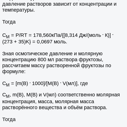
давление растворов зависит от концентрации и
температуры.
Тогда
.
.
С
= Р/RT = 178,560кПа/{[8,314 Дж/(моль
К)]
М
(273 + 35)K} = 0,0697 моль.
Зная осмотическое давление и молярную
концентрацию 800 мл раствора фруктозы,
рассчитаем массу растворенной фруктозы по
формуле:
.
.
С
= [m(B)
1000]/[M(B)
V(мл)], где
М
С
, m(B), M(B) и V(мл) соответственно молярная
М
концентрация, масса, молярная масса
растворённого вещества и объём раствора.
Тогда