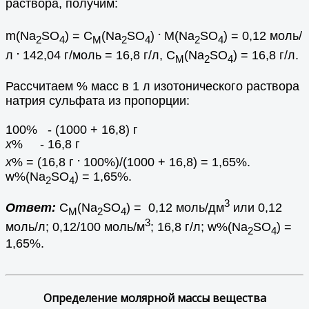
раствора, получим:
.
m(Na
SO
) = C
(Na
SO
)
М(Na
SO
) = 0,12 моль/
2
4
М
2
4
2
4
.
л
142,04 г/моль = 16,8 г/л, C
(Na
SO
) = 16,8 г/л.
М
2
4
Рассчитаем % масс в 1 л изотонического раствора
натрия сульфата из пропорции:
100% - (1000 + 16,8) г
х
% - 16,8 г
.
х
% = (16,8 г
100%)/(1000 + 16,8) = 1,65%.
w%(Na
SO
) = 1,65%.
2
4
3
Ответ:
С
(Na
SO
) = 0,12 моль/дм
или 0,12
М
2
4
3
моль/л; 0,12/100 моль/м
; 16,8 г/л; w%(Na
SO
) =
2
4
1,65%.
Определение молярной массы вещества