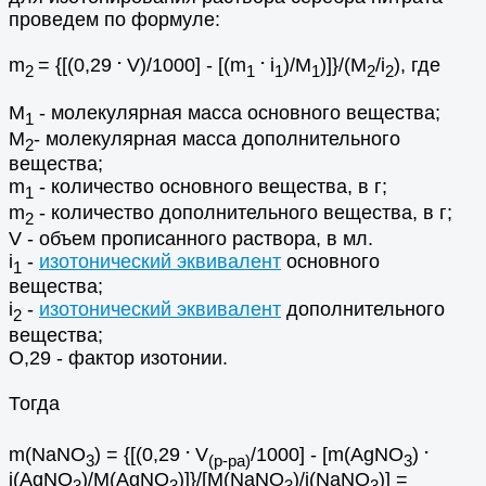
проведем по формуле:
.
.
m
= {[(0,29
V)/1000] - [(m
i
)/M
)]}/(M
/i
), где
2
1
1
1
2
2
M
- молекулярная масса основного вещества;
1
M
- молекулярная масса дополнительного
2
вещества;
m
- количество основного вещества, в г;
1
m
- количество дополнительного вещества, в г;
2
V - объем прописанного раствора, в мл.
i
-
изотонический эквивалент
основного
1
вещества;
i
-
изотонический эквивалент
дополнительного
2
вещества;
О,29 - фактор изотонии.
Тогда
.
.
m(NaNO
) = {[(0,29
V
/1000] - [m(AgNO
)
3
(p-pa)
3
i(AgNO
)/М(AgNO
)]}/[М(NaNO
)/i(NaNO
)] =
3
3
3
3