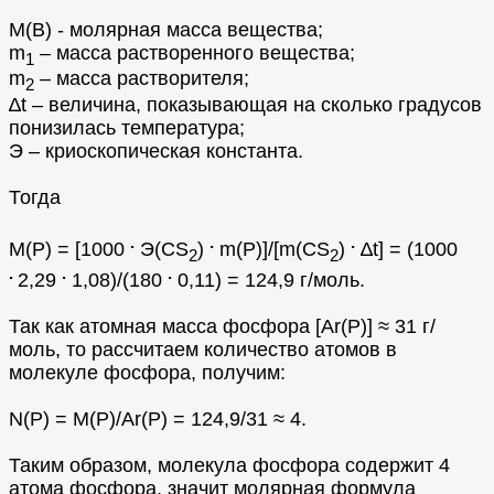
М(В) - молярная масса вещества;
m
– масса растворенного вещества;
1
m
– масса растворителя;
2
∆t – величина, показывающая на сколько градусов
понизилась температура;
Э – криоскопическая константа.
Тогда
.
.
.
М(Р) = [1000
Э(CS
)
m(Р)]/[m(CS
)
∆t] = (1000
2
2
.
.
.
2,29
1,08)/(180
0,11) = 124,9 г/моль.
Так как атомная масса фосфора [Ar(P)] ≈ 31 г/
моль, то рассчитаем количество атомов в
молекуле фосфора, получим:
N(Р) = М(Р)/Ar(P) = 124,9/31 ≈ 4.
Таким образом, молекула фосфора содержит 4
атома фосфора, значит молярная формула