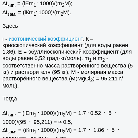
.
∆t
= (iEm
1000)/(m
M);
кип.
1
2
.
∆t
= (iКm
1000)/(m
M).
зам.
1
2
Здесь
i -
изотонический коэффициент
, К –
криоскопический коэффициент (для воды равен
1,86), Е = эбуллиоскопический коэффициент (для
воды равен 0,52 град·кг/моль), m
и m
-
1
2
соответственно масса растворённого вещества (5
кг) и растворителя (95 кг), М - молярная масса
растворённого вещества (М(MgCl
) = 95,211 г/
2
моль).
Тогда
.
.
.
.
∆t
. = (iEm
1000)/(m
M) = 1,7
0,52
5
кип
1
2
.
1000)/(95
95,211) = ≈ 0,5;
.
.
.
.
∆t
. = (iКm
1000)/(m
M) = 1,7
1,86
5
зам
1
2
.