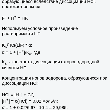
образующиеся вследствие диссоциации HCl,
протекает реакция:
-
+
F
+ H
= HF.
Используем условное произведение
растворимости LiF:
y
K
Ks(LiF)
*
α
;
s
+
α = 1 + [H
]/K
, где
a
К
- константа диссоциации фтороводородной
a
кислоты НF.
Концентрация ионов водорода, образующихся при
диссоциации HCl:
+
-
HCl = [H
] + Cl
;
+
[H
] = c(HCl) = 0,02 моль/л;
.
α
= 1 + 0,02/6,67
10-4 = 29,985.