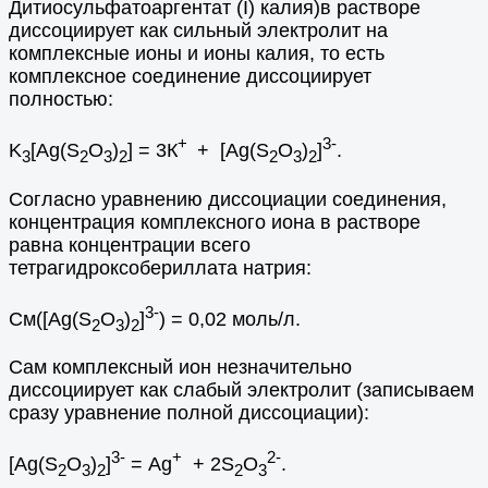
Дитиосульфатоаргентат (I) калия)в растворе
диссоциирует как сильный электролит на
комплексные ионы и ионы калия, то есть
комплексное соединение диссоциирует
полностью:
+
3-
K
[Ag(S
O
)
] = 3К
+ [Ag(S
O
)
]
.
3
2
3
2
2
3
2
Согласно уравнению диссоциации соединения,
концентрация комплексного иона в растворе
равна концентрации всего
тетрагидроксобериллата натрия:
3-
См([Ag(S
O
)
]
) = 0,02 моль/л.
2
3
2
Сам комплексный ион незначительно
диссоциирует как слабый электролит (записываем
сразу уравнение полной диссоциации):
3-
+
2-
[Ag(S
O
)
]
= Ag
+ 2S
O
.
2
3
2
2
3