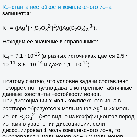
Константа нестойкости комплексного иона
запишется:
+
.
2-
2
3-
Кн = ([Ag
]
[S
O
]
)/([Ag(S
O
)
]
).
2
3
2
3
2
Находим ее значение в справочнике:
.
-15
.
К
= 7,1
10
(в разных источниках дается 2,5
Н
-14
.
-14
.
-14
10
, 3,5
10
и даже 1,1
10
).
Поэтому считаю, что условие задачи составлено
некорректно, нужно давать конкретные табличные
данные константы нестойкости ионов.
При диссоциации х моль комплексного иона в
+
растворе образуется х моль ионов Ag
и 2
х
моль
2-
ионов S
O
. (Это видно из коэффициентов перед
2
3
ионами в уравнении диссоциации, если
диссоциировал 1 моль комплексного иона, то
образовался 1 моль ионов Ag+ и 2 моль ионов