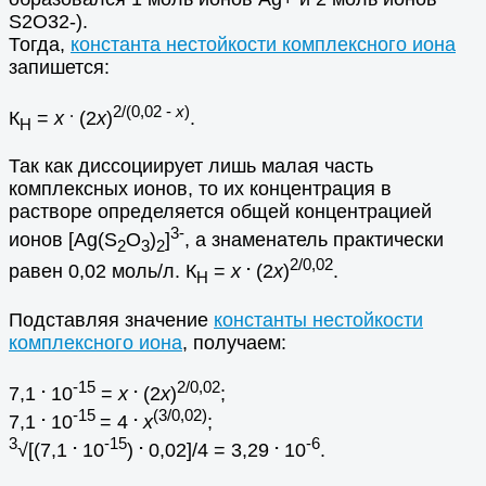
S2O32-).
Тогда,
константа нестойкости комплексного иона
запишется:
.
2/(0,02 -
х
)
К
=
х
(2
х
)
.
Н
Так как диссоциирует лишь малая часть
комплексных ионов, то их концентрация в
растворе определяется общей концентрацией
3-
ионов [Ag(S
O
)
]
, а знаменатель практически
2
3
2
.
2/0,02
равен 0,02 моль/л. К
=
х
(2
х
)
.
Н
Подставляя значение
константы нестойкости
комплексного иона
, получаем:
.
-15
.
2/0,02
7,1
10
=
х
(2
х
)
;
.
-15
.
(3/0,02)
7,1
10
= 4
х
;
3
.
-15
.
.
-6
√[(7,1
10
)
0,02]/4 = 3,29
10
.