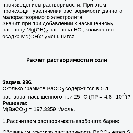
произведением растворимости. При этом
происходит увеличении растворимости данного
малорастворимого электролита.
Значит, при при добавлении к насыщенному
раствору Mg(OH)
раствора HCl, количество
2
осадка Mg(OH)2 уменьшится.
Расчет растворимостии соли
Задача 386.
Сколько граммов BaCO
содержится в 5 л
3
.
-8
раствора, насыщенного при 25 °С (ПР = 4,8
10
)?
Решение:
М(BaCO
) = 197,3359 г/моль.
3
1.Рассчитаем растворимость карбоната бария:
Обозначим искомую растворимость BaCO
через S