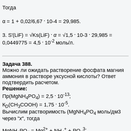
Тогда
.
α = 1 + 0,02/6,67
10-4 = 29,985.
.
.
.
3. S'(LiF) = √Ks(LiF)
α
= √1,5
10-3
29,985 =
.
-2
0,0449775 = 4,5
10
моль/л.
Задача 388.
Можно ли ожидать растворение фосфата магния
аммония в растворе уксусной кислоты? Ответ
подтвердить расчетом.
Решение:
.
-13
Пр(MgNH
PO
) = 2,5
10
;
4
4
.
-5
К
(CH
COOH) = 1,75
10
.
D
3
Вычислим растворимость (MgNH
PO
моль/дм3
4
4
через "
х
", тогда
2+
+
3-
MgNH
PO
= Mg
+ NH
+ РO