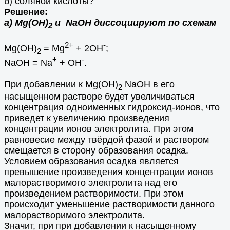
б) соляной кислоты?
Решение:
а) Mg(OH)
и NaOH диссоциируют по схемам
2
2+
-
Mg(OH)
= Mg
+ 2OH
;
2
+
-
NaOH = Na
+ OH
.
При добавлении к Mg(OH)
NaOH в его
2
насыщенном растворе будет увеличиваться
концентрация одноименных гидроксид-ионов, что
приведет к увеличению произведения
концентрации ионов электролита. При этом
равновесие между твёрдой фазой и раствором
смещается в сторону образования осадка.
Условием образования осадка является
превышение произведения концентрации ионов
малорастворимого электролита над его
произведением растворимости. При этом
происходит уменьшение растворимости данного
малорастворимого электролита.
Значит, при при добавлении к насыщенному