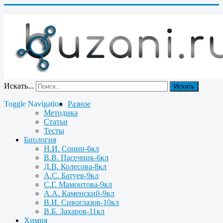
Искать...
Искать
Toggle Navigation
Разное
Методика
Статьи
Тесты
Биология
Н.И. Сонин-6кл
В.В. Пасечник-6кл
Д.В. Колесова-8кл
А.С. Батуев-9кл
С.Г. Мамонтова-9кл
А.А. Каменский-9кл
В.И. Сивоглазов-10кл
В.Б. Захаров-11кл
Химия