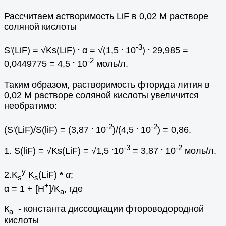
Рассчитаем астворимость LiF в 0,02 М растворе
соляной кислоты
.
.
-3
.
S'(LiF) = √Ks(LiF)
α = √(1,5
10
)
29,985 =
.
-2
0,0449775 = 4,5
10
моль/л.
Таким образом, растворимость фторида лития в
0,02 М растворе соляной кислоты увеличится
необратимо:
.
-2
.
-2
(S'(LiF)/S(liF) = (3,87
10
)/(4,5
10
) = 0,86.
.
-3
.
-2
1. S(liF) = √Ks(LiF) = √1,5
10
= 3,87
10
моль/л.
y
2.K
K
(LiF)
*
α
;
s
s
+
α = 1 + [H
]/K
, где
a
К
- константа диссоциации фтороводородной
a
кислоты