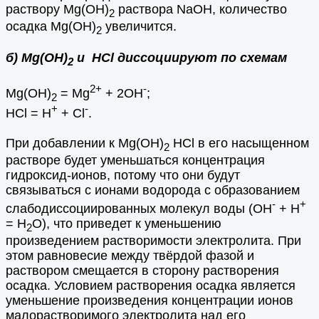
раствору Mg(OH)
раствора NaOH, количество
2
осадка Mg(OH)
увеличится.
2
б) Mg(OH)
и HCl диссоциируют по схемам
2
2+
-
Mg(OH)
= Mg
+ 2OH
;
2
+
-
HCl = H
+ Cl
.
При добавлении к Mg(OH)
HCl в его насыщенном
2
растворе будет уменьшаться концентрация
гидроксид-ионов, потому что они будут
связываться с ионами водорода с образованием
-
+
слабодиссоциированных молекул воды (OH
+ Н
= Н
О), что приведет к уменьшению
2
произведением растворимости электролита. При
этом равновесие между твёрдой фазой и
раствором смещается в сторону растворения
осадка. Условием растворения осадка является
уменьшение произведения концентрации ионов
малорастворимого электролита над его