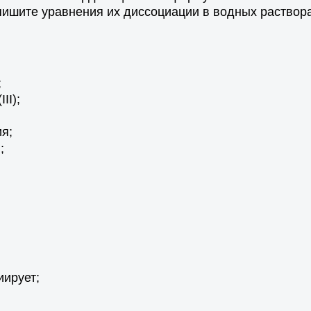
ишите уравнения их диссоциации в водных раствора
;
II);
ия;
;
иирует;