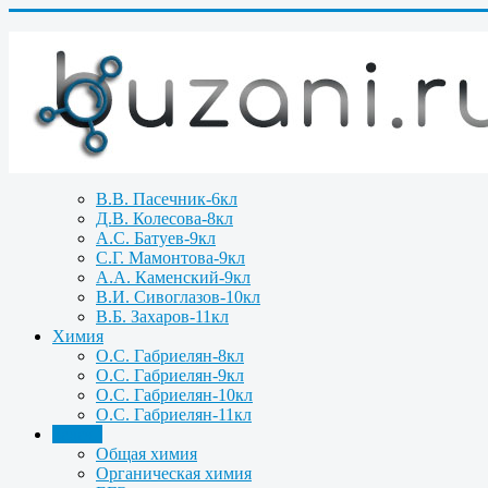
В.В. Пасечник-6кл
Д.В. Колесова-8кл
А.С. Батуев-9кл
С.Г. Мамонтова-9кл
А.А. Каменский-9кл
В.И. Сивоглазов-10кл
В.Б. Захаров-11кл
Химия
О.С. Габриелян-8кл
О.С. Габриелян-9кл
О.С. Габриелян-10кл
О.С. Габриелян-11кл
Задачи
Общая химия
Органическая химия