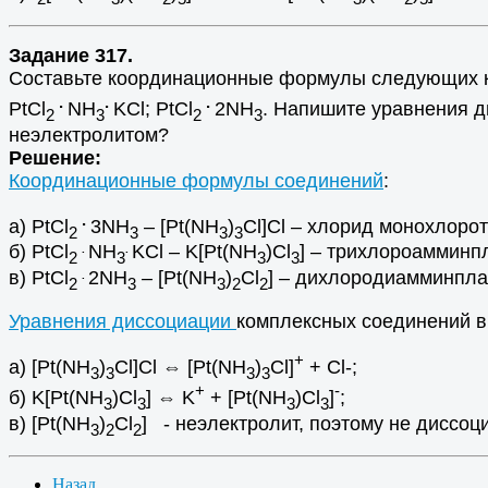
Задание 317.
Составьте координационные формулы следующих ком
.
.
.
РtCl
NH
KCl; РtCl
2NH
. Напишите уравнения д
2
3
2
3
неэлектролитом?
Решение:
Координационные формулы соединений
:
.
а) РtCl
3NH
– [Pt(NH
)
Cl]Cl – хлорид монохлорот
2
3
3
3
б) РtCl
NH
KCl – K[Pt(NH
)Cl
] – трихлороамминпл
.
.
2
3
3
3
в) РtCl
2NH
– [Pt(NH
)
Cl
] – дихлородиамминпла
.
2
3
3
2
2
Уравнения диссоциации
комплексных соединений в
+
а) [Pt(NH
)
Cl]Cl ⇔ [Pt(NH
)
Cl]
+ Cl-;
3
3
3
3
+
-
б) K[Pt(NH
)Cl
] ⇔ K
+ [Pt(NH
)Cl
]
;
3
3
3
3
в) [Pt(NH
)
Cl
] - неэлектролит, поэтому не диссоци
3
2
2
Назад