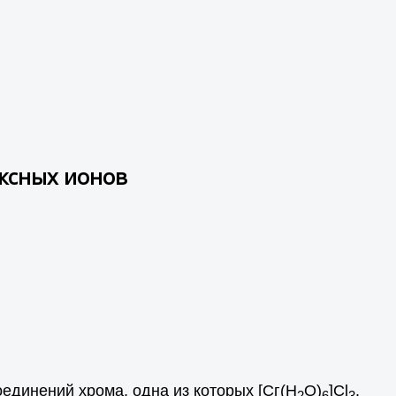
ксных ионов
динений хрома, одна из которых [Сг(Н
O)
]Сl
.
2
6
3