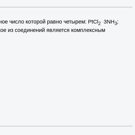
е число которой равно четырем: РtCl
3NH
;
.
2
3
кое из соединений является комплексным