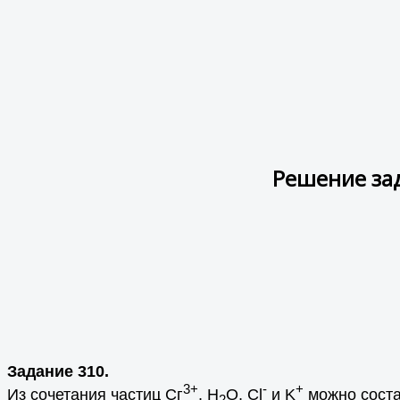
Решение за
Задание 310.
3+
-
+
Из сочетания частиц Сг
, Н
О, Сl
и K
можно соста
2