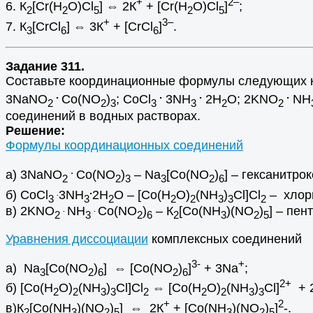
+
2–
6. К
[Сr(H
O)Cl
] ⇔ 2К
+ [Сr(H
O)Cl
]
;
2
2
5
2
5
+
3–
7. К
[СrCl
] ⇔ 3К
+ [СrCl
]
.
3
6
6
Задание 311.
Составьте координационные формулы следующих к
.
.
.
.
3NaNO
Co(NO
)
; СоCl
3NH
2H
O; 2KNO
NH
2
2
3
3
3
2
2
соединений в водных растворах.
Решение:
Формулы координационных соединений
.
а) 3NaNO
Co(NO
)
– Na
[Co(NO
)
] – гексанитрок
2
2
3
3
2
6
.
б) СоCl
3NH
2H
O – [Co(H
O)
(NH
)
Cl]Cl
– хлори
.
3
3
2
2
2
3
3
2
в)
2KNO
NH
Co(NO
)
– К
[Со(NН
)(NO
)
] – пен
.
.
2
3
2
6
2
3
2
5
Уравнения диссоциации
комплексных соединений
3-
+
а)
Na
[Co(NO
)
]
⇔ [Co(NO
)
]
+ 3Na
;
3
2
6
2
6
2+
б)
[Co(H
O)
(NH
)
Cl]Cl
⇔ [Co(H
O)
(NH
)
Cl]
+ 
2
2
3
3
2
2
2
3
3
+
2
в)
К
[Со(NН
)(NO
)
]
⇔ 2К
+ [Со(NН
)(NO
)
]
-.
2
3
2
5
3
2
5