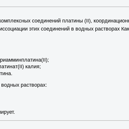
плексных соединений платины (II), координационно
иссоциации этих соединений в водных растворах Ка
риамминплатина(II);
атинат(II) калия;
тина.
 водных растворах:
ирует.