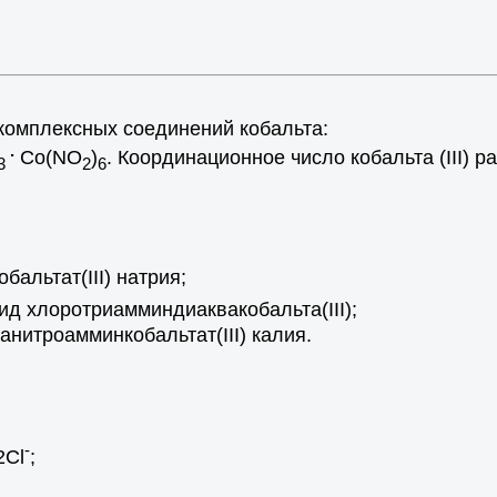
омплексных соединений кобальта:
.
Co(NO
)
. Координационное число кобальта (III) 
3
2
6
обальтат(III) натрия;
д хлоротриамминдиаквакобальта(III);
танитроамминкобальтат(III) калия.
-
2Cl
;