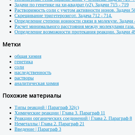
Задачи по генетике на хи-квадрат (χ2). Задачи 715 - 719
Растворимость соли с учетом активности ионов. Задачи 50
Скрещивание тригетерозигот. Задача 712 - 714.
Определение степени ионности связи в молекуле. Задачи 
Расчет минимального расстояния между молекулами газа. 
Определение возможности протекания реакции. Задачи 49
Метки
общая химия
генетика
соли
наследственность
растворы
аналитическая химия
Похожие материалы
Типы реакций | Параграф 32(с)
Химические реакции | Глава 3. Параграф 11
Реакции органических соединений | Глава 2. Параграф 8
Неметаллы | Глава 2. Параграф 21
Введение | Параграф 3