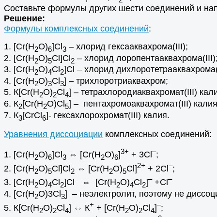
Составьте формулы других шести соединений и нап
Решение:
Формулы комплексных соединений
:
1. [Сr(H
O)
]Cl
– хлорид гексааквахрома(III);
2
6
3
2. [Сr(H
O)
Cl]Cl
– хлорид лоропентааквахрома(III)
2
5
2
3. [Сr(H
O)
Cl
]Cl – хлорид дихлоротетрааквахрома(I
2
4
2
4. [Сr(H
O)
Cl
] – трихлоротриаквахром;
2
3
3
5. К[Сr(H
O)
Cl
] – тетрахлородиаквахромат(III) кал
2
2
4
6. К
[Сr(H
O)Cl
] – пентахромоаквахромат(III) калия
2
2
5
7. К
[СrCl
]- гексахлорохромат(III) калия.
3
6
Уравнения диссоциации
комплексных соединений:
3+
–
1. [Сr(H
O)
]Cl
⇔ [Сr(H
O)
]
+ 3Сl
;
2
6
3
2
6
2+
–
2. [Сr(H
O)
Cl]Cl
⇔ [Сr(H
O)
Cl]
+ 2Cl
;
2
5
2
2
5
–
–
3. [Сr(H
O)
Cl
]Cl ⇔ [Сr(H
O)
Cl
]
+Cl
2
4
2
2
4
2
4. [Сr(H
O)3Cl
] – неэлектролит, поэтому не диссоц
2
3
+
–
5. К[Сr(H
O)
Cl
] ⇔ К
+ [Сr(H
O)
Cl
]
;
2
2
4
2
2
4