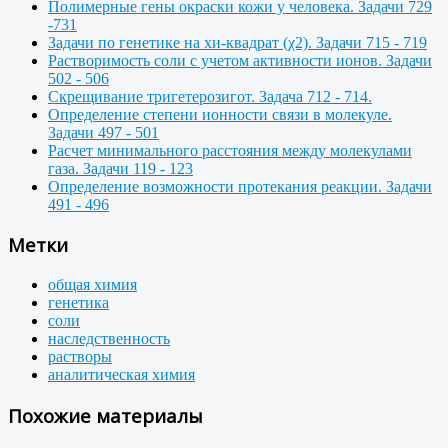
Полимерные гены окраски кожи у человека. Задачи 729
-731
Задачи по генетике на хи-квадрат (χ2). Задачи 715 - 719
Растворимость соли с учетом активности ионов. Задачи
502 - 506
Скрещивание тригетерозигот. Задача 712 - 714.
Определение степени ионности связи в молекуле.
Задачи 497 - 501
Расчет минимального расстояния между молекулами
газа. Задачи 119 - 123
Определение возможности протекания реакции. Задачи
491 - 496
Метки
общая химия
генетика
соли
наследственность
растворы
аналитическая химия
Похожие материалы