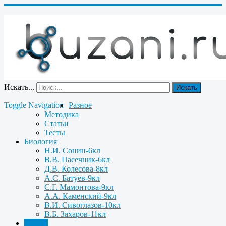
Искать...
Искать
Toggle Navigation
Разное
Методика
Статьи
Тесты
Биология
Н.И. Сонин-6кл
В.В. Пасечник-6кл
Д.В. Колесова-8кл
А.С. Батуев-9кл
С.Г. Мамонтова-9кл
А.А. Каменский-9кл
В.И. Сивоглазов-10кл
В.Б. Захаров-11кл
Химия