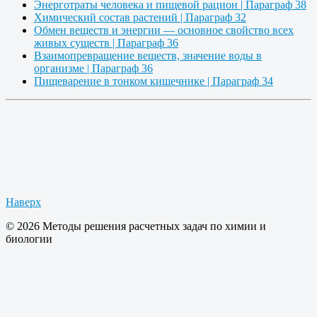
Энерготраты человека и пищевой рацион | Параграф 38
Химический состав растений | Параграф 32
Обмен веществ и энергии — основное свойство всех
живых существ | Параграф 36
Взаимопревращение веществ, значение воды в
организме | Параграф 36
Пищеварение в тонком кишечнике | Параграф 34
Наверх
© 2026 Методы решения расчетных задач по химии и
биологии