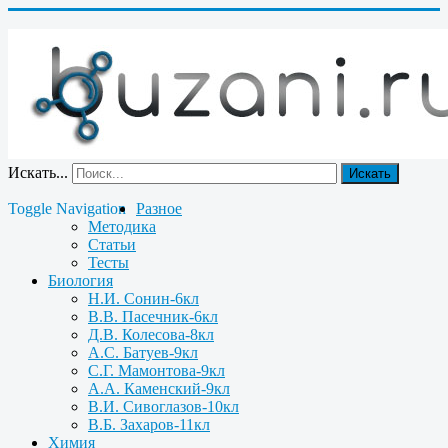
Искать...
Искать
Toggle Navigation
Разное
Методика
Статьи
Тесты
Биология
Н.И. Сонин-6кл
В.В. Пасечник-6кл
Д.В. Колесова-8кл
А.С. Батуев-9кл
С.Г. Мамонтова-9кл
А.А. Каменский-9кл
В.И. Сивоглазов-10кл
В.Б. Захаров-11кл
Химия