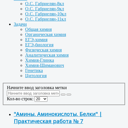
О.С. Габриелян-8кл
О.С. Габриелян-9кл
О.С. Габриелян-10кл
О.С. Габриелян-11кл
Задачи
Общая химия
Органическая химия
ЕГЭ-химия
ЕГЭ-биология
Физическая химия
Аналитическая химия
Химия-Глинка
Химия-Шиманович
Генетика
Цитология
Начните ввод заголовка метки
Кол-во строк:
"Амины. Аминокислоты. Белки" |
Практическая работа № 7