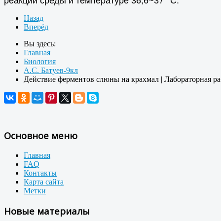
реакции среды и температуре 36,6~37
С.
Назад
Вперёд
Вы здесь:
Главная
Биология
А.С. Батуев-9кл
Действие ферментов слюны на крахмал | Лабораторная ра
Основное меню
Главная
FAQ
Контакты
Карта сайта
Метки
Новые материалы