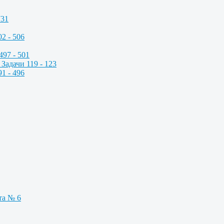
731
2 - 506
497 - 501
Задачи 119 - 123
1 - 496
та № 6