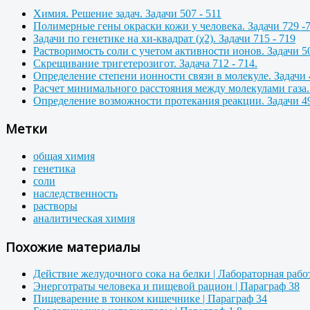
Химия. Решение задач. Задачи 507 - 511
Полимерные гены окраски кожи у человека. Задачи 729 -
Задачи по генетике на хи-квадрат (χ2). Задачи 715 - 719
Растворимость соли с учетом активности ионов. Задачи 50
Скрещивание тригетерозигот. Задача 712 - 714.
Определение степени ионности связи в молекуле. Задачи 
Расчет минимального расстояния между молекулами газа. 
Определение возможности протекания реакции. Задачи 49
Метки
общая химия
генетика
соли
наследственность
растворы
аналитическая химия
Похожие материалы
Действие желудочного сока на белки | Лабораторная рабо
Энерготраты человека и пищевой рацион | Параграф 38
Пищеварение в тонком кишечнике | Параграф 34