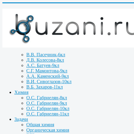
В.В. Пасечник-6кл
Д.В. Колесова-8кл
А.С. Батуев-9кл
С.Г. Мамонтова-9кл
А.А. Каменский-9кл
В.И. Сивоглазов-10кл
В.Б. Захаров-11кл
Химия
О.С. Габриелян-8кл
О.С. Габриелян-9кл
О.С. Габриелян-10кл
О.С. Габриелян-11кл
Задачи
Общая химия
Органическая химия