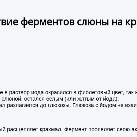
вие ферментов слюны на к
 в раствор иода окрасился в фиолетовый цвет, так 
н слюной, остался белым (или жлтым от йода).
ал разлагается до глюкозы. Глюкоза с йодом не вза
рый расщепляет крахмал. Фермент проявляет свою а