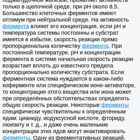
только в щелочной среде, при рН около 8,5.
Большинство клеточных ферментов имеют
оптимум при нейтральной среде. На активность
фермента
влияет его концентрация, если рН и
температура системы постоянны и субстрат
имеется в избытке, скорость реакции прямо
пропорциональна количеству
фермента
. При
постоянной температуре, рН и концентрации
фермента в системе начальная скорость реакции
возрастает вплоть до известного предела
пропорционально количеству субстрата. Если
ферментная система нуждается в каком-либо
коферменте или специфическом ионе-активаторе,
то концентрация этого вещества или иона может
при определённых обстоятельствах определять
общую скорость реакции. Некоторые
ферменты
специфически чувствительны к определённым
ядам: цианиду, иодуксусной кислоте, фториду,
люизиту и т. д., и даже очень маленькие
концентрации этих ядов могут инактивировать
ферменты
. Одну из ферментативных реакций,