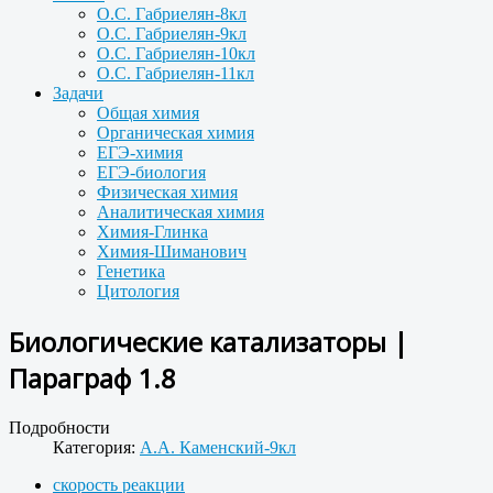
О.С. Габриелян-8кл
О.С. Габриелян-9кл
О.С. Габриелян-10кл
О.С. Габриелян-11кл
Задачи
Общая химия
Органическая химия
ЕГЭ-химия
ЕГЭ-биология
Физическая химия
Аналитическая химия
Химия-Глинка
Химия-Шиманович
Генетика
Цитология
Биологические катализаторы |
Параграф 1.8
Подробности
Категория:
А.А. Каменский-9кл
скорость реакции