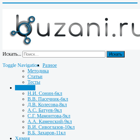
Искать...
Искать
Toggle Navigation
Разное
Методика
Статьи
Тесты
Биология
Н.И. Сонин-6кл
В.В. Пасечник-6кл
Д.В. Колесова-8кл
А.С. Батуев-9кл
С.Г. Мамонтова-9кл
А.А. Каменский-9кл
В.И. Сивоглазов-10кл
В.Б. Захаров-11кл
Химия