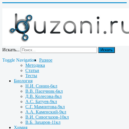
Искать...
Искать
Toggle Navigation
Разное
Методика
Статьи
Тесты
Биология
Н.И. Сонин-6кл
В.В. Пасечник-6кл
Д.В. Колесова-8кл
А.С. Батуев-9кл
С.Г. Мамонтова-9кл
А.А. Каменский-9кл
В.И. Сивоглазов-10кл
В.Б. Захаров-11кл
Химия