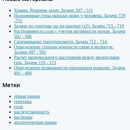
Химия. Решение задач. Задачи 507 - 511
Полимерные гены окраски кожи у человека. Задачи 729
-731
Задачи по генетике на хи-квадрат (χ2). Задачи 715 - 719
Растворимость соли с учетом активности ионов. Задачи
502 - 506
Скрещивание тригетерозигот. Задача 712 - 714.
Определение степени ионности связи в молекуле.
Задачи 497 - 501
Расчет минимального расстояния между молекулами
газа. Задачи 119 - 123
Определение возможности протекания реакции. Задачи
491 - 496
Метки
общая химия
генетика
соли
наследственность
растворы
аналитическая химия