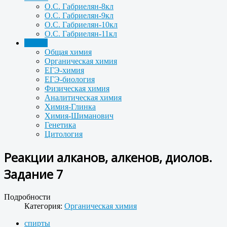
О.С. Габриелян-8кл
О.С. Габриелян-9кл
О.С. Габриелян-10кл
О.С. Габриелян-11кл
Задачи
Общая химия
Органическая химия
ЕГЭ-химия
ЕГЭ-биология
Физическая химия
Аналитическая химия
Химия-Глинка
Химия-Шиманович
Генетика
Цитология
Реакции алканов, алкенов, диолов.
Задание 7
Подробности
Категория:
Органическая химия
спирты