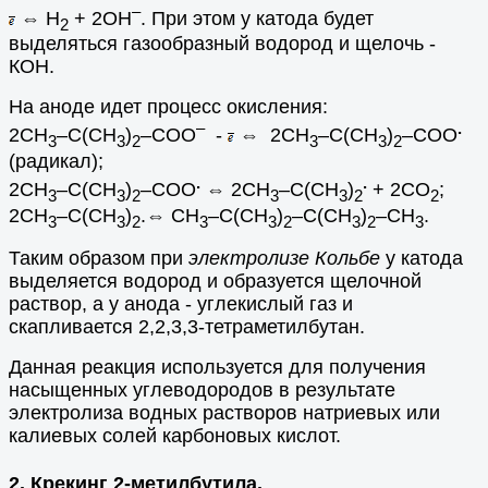
–
⇔ H
+ 2OH
. При этом у катода будет
2
выделяться газообразный водород и щелочь -
КОН.
На аноде идет процесс окисления:
–
.
2СН
–С(СН
)
–СОО
-
⇔ 2СН
–С(СН
)
–СОО
3
3
2
3
3
2
(радикал);
.
.
2СН
–С(СН
)
–СОО
⇔ 2СН
–С(СН
)
+ 2СО
;
3
3
2
3
3
2
2
2СН
–С(СН
)
.⇔ СН
–С(СН
)
–С(СН
)
–СН
.
3
3
2
3
3
2
3
2
3
Таким образом при
электролизе Кольбе
у катода
выделяется водород и образуется щелочной
раствор, а у анода - углекислый газ и
скапливается 2,2,3,3-тетраметилбутан.
Данная реакция используется для получения
насыщенных углеводородов в результате
электролиза водных растворов натриевых или
калиевых солей карбоновых кислот.
2. Крекинг 2-метилбутила.