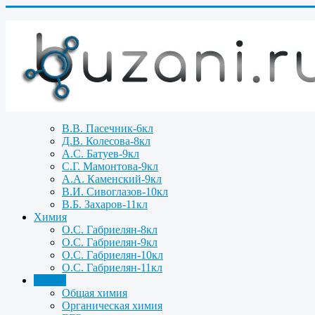
В.В. Пасечник-6кл
Д.В. Колесова-8кл
А.С. Батуев-9кл
С.Г. Мамонтова-9кл
А.А. Каменский-9кл
В.И. Сивоглазов-10кл
В.Б. Захаров-11кл
Химия
О.С. Габриелян-8кл
О.С. Габриелян-9кл
О.С. Габриелян-10кл
О.С. Габриелян-11кл
Задачи
Общая химия
Органическая химия