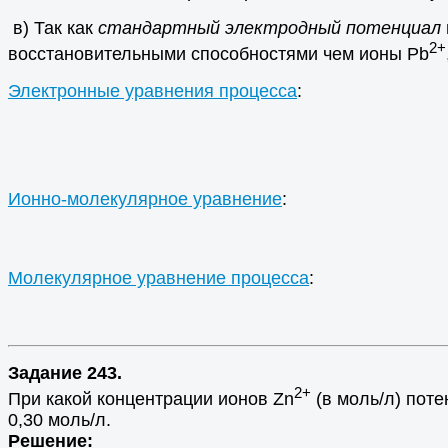
в) Так как
стандартный электродный потенциал
2+
восстановительными способностями чем ионы Pb
Электронные уравнения процесса
:
Ионно-молекулярное уравнение
:
Молекулярное уравнение процесса
:
Задание 243.
2+
При какой концентрации ионов Zn
(в моль/л) поте
0,30 моль/л.
Решение: