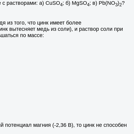
 с растворами: а) CuSO
; б) МgSO
; в) Рb(NO
)
?
4
4
3
2
я из того, что цинк имеет более
нк вытесняет медь из соли), и раствор соли при
ьшаться по массе:
 потенциал магния (-2,36 В), то цинк не способен