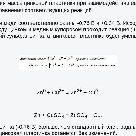
ия масса цинковой пластинки при взаимодействии ее
равнения соответствующих реакций.
и меди соответственно равны -0,76 В и +0,34 В. Исход
ду цинком и медным купоросом проходит реакция (ци
ный сульфат цинка, а цинковая пластинка будет умен
0
2+
2+
0
Zn
+ Cu
= Zn
+ Cu
.
Zn + CuSO
= ZnSO
+ Cu.
4
4
цинка (-0,76 В) больше, чем стандартный электродный
цинковая пластинка останется без изменений.