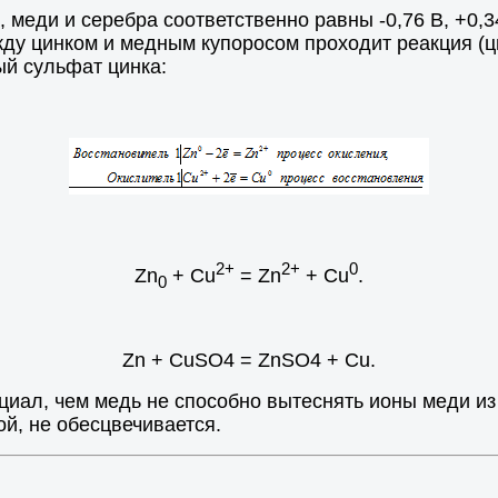
 меди и серебра соответственно равны -0,76 В, +0,34
ду цинком и медным купоросом проходит реакция (ци
ый сульфат цинка:
2+
2+
0
Zn
+ Cu
= Zn
+ Cu
.
0
Zn + CuSO4 = ZnSO4 + Cu.
иал, чем медь не способно вытеснять ионы меди из
ой, не обесцвечивается.