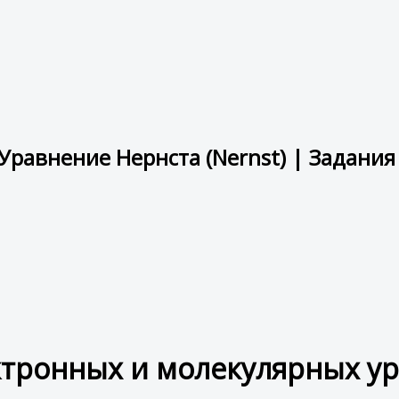
равнение Нернста (Nernst) | Задания
ктронных и молекулярных у