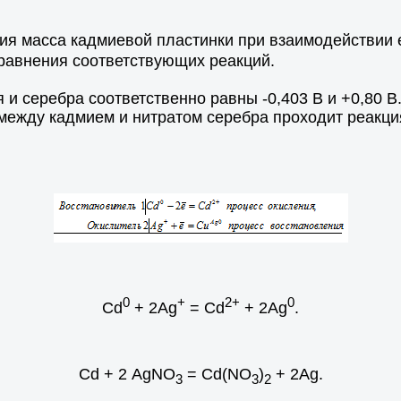
ия масса кадмиевой пластинки при взаимодействии е
равнения соответствующих реакций.
 и серебра соответственно равны -0,403 В и +0,80 В.
между кадмием и нитратом серебра проходит реакция
0
+
2+
0
Cd
+ 2Ag
= Cd
+ 2Ag
.
Cd + 2 АgNO
= Cd(NO
)
+ 2Ag.
3
3
2