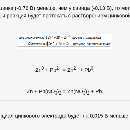
цинка (-0,76 В) меньше, чем у свинца (-0,13 В), то 
, и реакция будет протекать с растворением цинковой
0
2+
2+
0
Zn
+ Pb
= Zn
+ Pb
.
Zn + Pb(NO
)
= Zn(NO
)
+ Pb.
3
2
3
2
нциал цинкового электрода будет на 0,015 В меньше