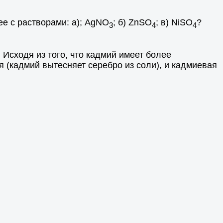
е с растворами: а); AgNO
; б) ZnSO
; в) NiSO
?
3
4
4
 Исходя из того, что кадмий имеет более
 (кадмий вытесняет серебро из соли), и кадмиевая