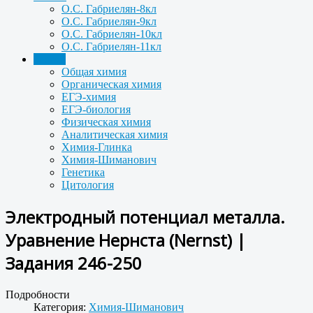
О.С. Габриелян-8кл
О.С. Габриелян-9кл
О.С. Габриелян-10кл
О.С. Габриелян-11кл
Задачи
Общая химия
Органическая химия
ЕГЭ-химия
ЕГЭ-биология
Физическая химия
Аналитическая химия
Химия-Глинка
Химия-Шиманович
Генетика
Цитология
Электродный потенциал металла.
Уравнение Нернста (Nernst) |
Задания 246-250
Подробности
Категория:
Химия-Шиманович