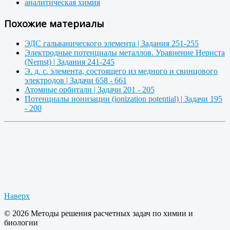
аналитическая химия
Похожие материалы
ЭДС гальванического элемента | Задания 251-255
Электродные потенциалы металлов. Уравнение Нернста
(Nernst) | Задания 241-245
Э. д. с. элемента, состоящего из медного и свинцового
электродов | Задачи 658 - 661
Атомные орбитали | Задачи 201 - 205
Потенциалы ионизации (ionization potential) | Задачи 195
- 200
Наверх
© 2026 Методы решения расчетных задач по химии и
биологии