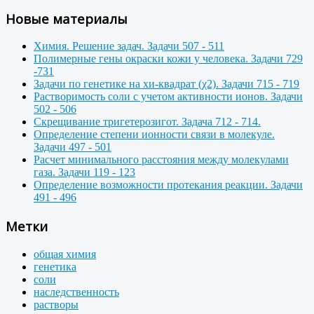
Новые материалы
Химия. Решение задач. Задачи 507 - 511
Полимерные гены окраски кожи у человека. Задачи 729
-731
Задачи по генетике на хи-квадрат (χ2). Задачи 715 - 719
Растворимость соли с учетом активности ионов. Задачи
502 - 506
Скрещивание тригетерозигот. Задача 712 - 714.
Определение степени ионности связи в молекуле.
Задачи 497 - 501
Расчет минимального расстояния между молекулами
газа. Задачи 119 - 123
Определение возможности протекания реакции. Задачи
491 - 496
Метки
общая химия
генетика
соли
наследственность
растворы