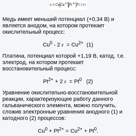
Медь имеет меньший потенциал (+0,34 В) и
является анодом, на котором протекает
окислительный процесс:
0
2+
Cu
- 2
= Cu
(1)
Платина, потенциал которой +1,19 В, катод, т.е.
электрод, на котором протекает
восстановительный процесс:
2+
0
Pt
+ 2
= Pt
(2)
Уравнение окислительно-восстановительной
реакции, характеризующее работу данного
гальванического элемента, можно получить,
сложив электронные уравнения анодного (1) и
катодного (2) процессов:
0
2+
2+
0
Сu
+ Pt
= Cu
+ Pt
.