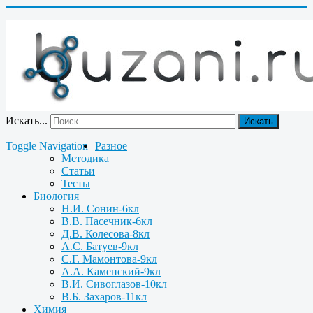
Искать...
Искать
Toggle Navigation
Разное
Методика
Статьи
Тесты
Биология
Н.И. Сонин-6кл
В.В. Пасечник-6кл
Д.В. Колесова-8кл
А.С. Батуев-9кл
С.Г. Мамонтова-9кл
А.А. Каменский-9кл
В.И. Сивоглазов-10кл
В.Б. Захаров-11кл
Химия