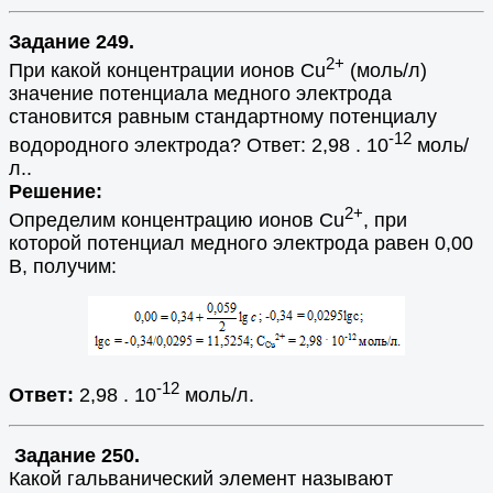
Задание 249.
2+
При какой концентрации ионов Сu
(моль/л)
значение потенциала медного электрода
становится равным стандартному потенциалу
-12
водородного электрода? Ответ: 2,98 . 10
моль/
л..
Решение:
2+
Определим концентрацию ионов Cu
, при
которой потенциал медного электрода равен 0,00
В, получим:
-12
Ответ:
2,98 . 10
моль/л.
Задание 250.
Какой гальванический элемент называют