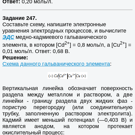
Ответ:
0,20 моль/л.
Задание 247.
Составьте схему, напишите электронные
уравнения электродных процессов, и вычислите
ЭДС
медно-кадмиевого гальванического
2+
2+
элемента, в котором [Сd
] = 0,8 моль/л, а [Сu
] =
0,01 моль/л. Ответ: 0,68 В.
Решение:
Схема данного гальванического элемента
:
Вертикальная линейка обозначает поверхность
раздела между металлом и раствором, а две
линейки - границу раздела двух жидких фаз -
пористую перегородку (или соединительную
трубку, заполненную раствором электролита).
Кадмий имеет меньший потенциал (—0,403 В) и
является анодом, на котором протекает
окислительный процесс: