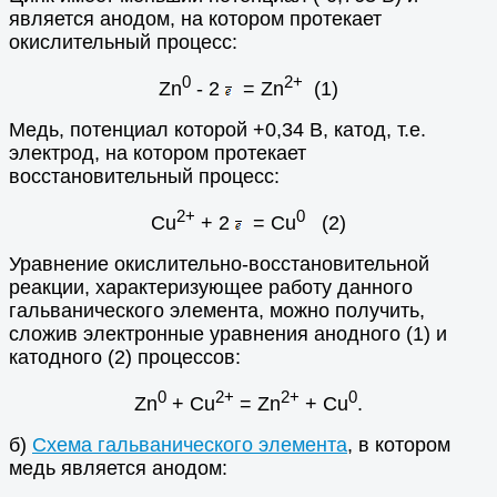
является анодом, на котором протекает
окислительный процесс:
0
2+
Zn
- 2
= Zn
(1)
Медь, потенциал которой +0,34 В, катод, т.е.
электрод, на котором протекает
восстановительный процесс:
2+
0
Cu
+ 2
= Сu
(2)
Уравнение окислительно-восстановительной
реакции, характеризующее работу данного
гальванического элемента, можно получить,
сложив электронные уравнения анодного (1) и
катодного (2) процессов:
0
2+
2+
0
Zn
+ Cu
= Zn
+ Cu
.
б)
Схема гальванического элемента
, в котором
медь является анодом: