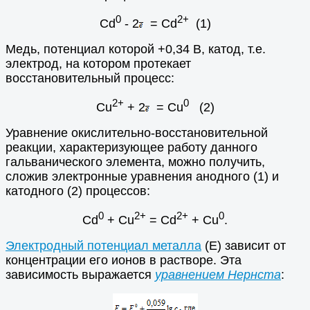
0
2+
Cd
- 2
= Cd
(1)
Медь, потенциал которой +0,34 В, катод, т.е.
электрод, на котором протекает
восстановительный процесс:
2+
0
Cu
+ 2
= Cu
(2)
Уравнение окислительно-восстановительной
реакции, характеризующее работу данного
гальванического элемента, можно получить,
сложив электронные уравнения анодного (1) и
катодного (2) процессов:
0
2+
2+
0
Cd
+ Cu
= Cd
+ Cu
.
Электродный потенциал металла
(Е) зависит от
концентрации его ионов в растворе. Эта
зависимость выражается
уравнением Нернста
: