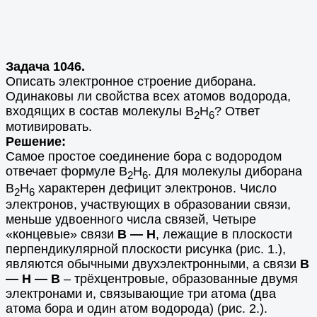
Задача 1046.
Описать электронное строение диборана.
Одинаковы ли свойства всех атомов водорода,
входящих в состав молекулы В
Н
? Ответ
2
6
мотивировать.
Решение:
Самое простое соединение бора
с водородом
отвечает формуле В
Н
. Для молекулы диборана
2
6
В
Н
характерен дефицит электронов. Число
2
6
электронов, участвующих в образовании связи,
меньше удвоенного числа связей, Четыре
«концевые» связи
В — Н
, лежащие в плоскости
перпендикулярной плоскости рисунка (рис. 1.),
являются обычными двухэлектронными, а связи
В
— Н — В
– трёхцентровые, образованные двумя
электронами и, связывающие три атома (два
атома бора и один атом водорода) (рис. 2.).