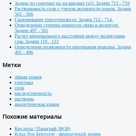
Задачи по генетике на хи-квадрат (χ2). Задачи 715 - 719
Растворимость соли с учетом активности ионов. Задачи
502 - 506
Скрещивание тригетерозигот. Задача 712 - 714.
Определение степени ионности связи в молекуле.
Задачи 497 - 501
Расчет минимального расстояния между молекулами
газа. Задачи 119 - 123
Определение возможности протекания реакции. Задачи
491 - 496
Метки
общая химия
генетика
соли
наследственность
растворы
аналитическая химия
Похожие материалы
Кислоты | Параграф 38(38)
Клод Луи Бертолле - французский химик