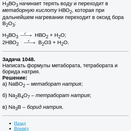
Н
ВО
начинает терять воду и переходит в
3
3
метаборную кислоту
НВО
, которая при
2
дальнейшем нагревании переходит в оксид бора
В
О
:
2
3
Н
ВО
НВО
+ Н
О;
3
3
2
2
2НВО
В
О3 + Н
О.
2
2
2
Задача 1048.
Написать формулы метабората, тетрабората и
борида натрия.
Решение:
а) NaBO
–
метаборат натрия
;
2
б) Na
B
O
–
тетраборат натрия
;
2
4
7
в) Na
B –
борид натри
я.
3
Назад
Вперёд