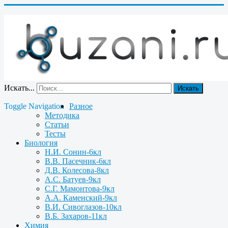
Искать...
Искать
Toggle Navigation
Разное
Методика
Статьи
Тесты
Биология
Н.И. Сонин-6кл
В.В. Пасечник-6кл
Д.В. Колесова-8кл
А.С. Батуев-9кл
С.Г. Мамонтова-9кл
А.А. Каменский-9кл
В.И. Сивоглазов-10кл
В.Б. Захаров-11кл
Химия