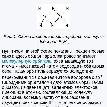
Рис. 1. Схема электронного строения молекулы
диборана В
Н
2
6
Пунктиром на этой схеме показаны трёхцентровые
связи: здесь общая пара электронов занимает
молекулярную орбиталь
, охватывающую три
атома - «мостиковый» атом водорода и оба атома
бора. Такая орбиталь образуется вследствие
3
перекрывания 1s-орбитали атома водорода с sp
-
гибридными орбиталями двух атомов бора. Таким
образом, из двенадцати валентных электронов,
имеющих в атомах, составляющих молекулу
диборана, восемь участвуют в образовании
двухцентровых связей В — Н, а четыре образуют