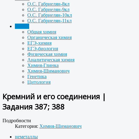
О.С. Габриелян-8кл
О.С. Габриелян-9кл
О.С. Габриелян-10кл
О.С. Габриелян-11кл
Задачи
Общая химия
Органическая химия
ЕГЭ-химия
ЕГЭ-биология
Физическая химия
Аналитическая химия
Химия-Глинка
Химия-Шиманович
Генетика
Цитология
Кремний и его соединения |
Задания 387; 388
Подробности
Категория:
Химия-Шиманович
неметаллы