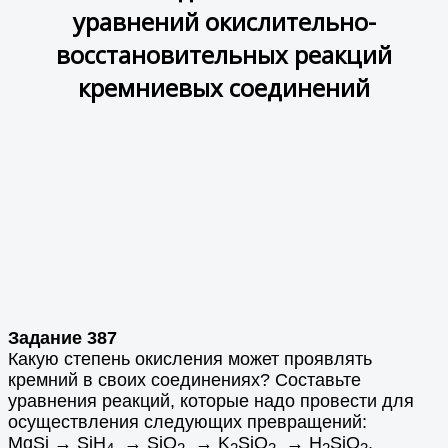
уравнений окислительно-
восстановительных реакций
кремниевых соединений
Задание 387
Какую степень окисления может проявлять
кремний в своих соединениях? Составьте
уравнения реакций, которые надо провести для
осуществления следующих превращений:
МgSi → SiH
→ SiO
→ K
SiO
→ Н
SiO
.
4
2
2
3
2
3