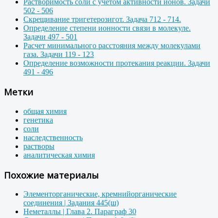
Растворимость соли с учетом активности ионов. Задачи
502 - 506
Скрещивание тригетерозигот. Задача 712 - 714.
Определение степени ионности связи в молекуле.
Задачи 497 - 501
Расчет минимального расстояния между молекулами
газа. Задачи 119 - 123
Определение возможности протекания реакции. Задачи
491 - 496
Метки
общая химия
генетика
соли
наследственность
растворы
аналитическая химия
Похожие материалы
Элементорганические, кремнийорганические
соединения | Задания 445(ш)
Неметаллы | Глава 2. Параграф 30