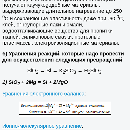
получают каучукоgодобные материалы,
выдерживающие длительное нагревание до 250
0
0
С и сохраняющие эластичность даже при -60
С,
клей, огнеупорные лаки и эмали,
водоотталкивающие вещества для пропитки
тканей, силиконовые смазки, протезные
пластмассы, электроизоляционные материалы.
б) Уравнения реакций, которые надо провести
для осуществления следующих превращений
SiO
→ Si → K
SiO
→ Н
SiO
.
2
2
3
2
3
1) SiO
+ 2Mg = Si + 2MgO
2
Уравнения электронного баланса
:
Ионно-молекулярное уравнение
: