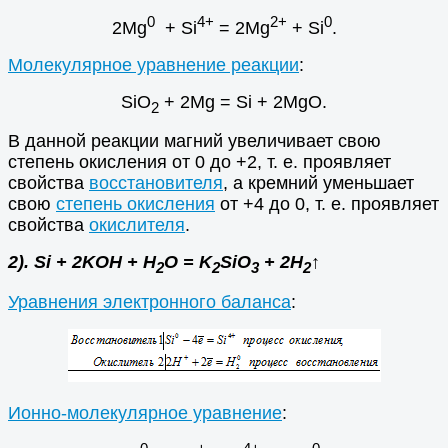
0
4+
2+
0
2Mg
+ Si
= 2Mg
+ Si
.
Молекулярное уравнение реакции
:
SiO
+ 2Mg = Si + 2MgO.
2
В данной реакции магний увеличивает свою
степень окисления от 0 до +2, т. е. проявляет
свойства
восстановителя
, а кремний уменьшает
свою
степень окисления
от +4 до 0, т. е. проявляет
свойства
окислителя
.
2). Si + 2KOH + H
O = K
SiO
+ 2H
↑
2
2
3
2
Уравнения электронного баланса
:
Ионно-молекулярное уравнение
: