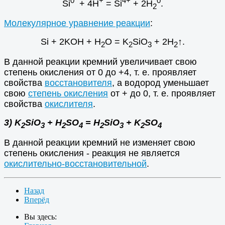
0
+
4+
0
Si
+ 4H
= Si
+ 2H
.
2
Молекулярное уравнение реакции
:
Si + 2KOH + H
O = K
SiO
+ 2H
↑.
2
2
3
2
В данной реакции кремний увеличивает свою
степень окисления от 0 до +4, т. е. проявляет
свойства
восстановителя
, а водород уменьшает
свою
степень окисления
от + до 0, т. е. проявляет
свойства
окислителя
.
3) K
SiO
+ H
SO
= Н
SiO
+ K
SO
2
3
2
4
2
3
2
4
В данной реакции кремний не изменяет свою
степень окисления - реакция не является
окислительно-восстановительной
.
Назад
Вперёд
Вы здесь: