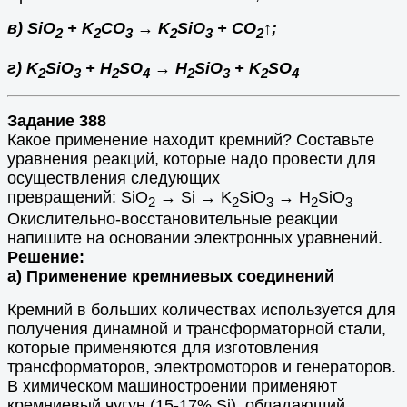
в) SiO
+ K
CO
→ K
SiO
+ CO
↑;
2
2
3
2
3
2
г) K
SiO
+ H
SO
→ Н
SiO
+ K
SO
2
3
2
4
2
3
2
4
Задание 388
Какое применение находит кремний? Составьте
уравнения реакций, которые надо провести для
осуществления следующих
превращений: SiO
→ Si → K
SiO
→ Н
SiO
2
2
3
2
3
Окислительно-восстановительные реакции
напишите на основании электронных уравнений.
Решение:
а) Применение кремниевых соединений
Кремний в больших количествах используется для
получения динамной и трансформаторной стали,
которые применяются для изготовления
трансформаторов, электромоторов и генераторов.
В химическом машиностроении применяют
кремниевый чугун (15-17% Si), обладающий