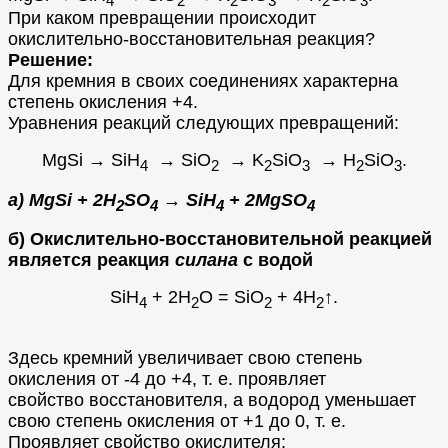
При каком превращении происходит
окислительно-восстановительная реакция?
Решение:
Для кремния в своих соединениях характерна
степень окисления +4.
Уравнения реакций следующих превращений:
МgSi → SiH
→ SiO
→ K
SiO
→ Н
SiO
.
4
2
2
3
2
3
а) МgSi + 2H
SO
→ SiH
+ 2MgSO
2
4
4
4
б) Окислительно-восстановительной реакцией
является реакция
силана
с водой
SiH
+ 2Н
О = SiO
+ 4H
↑.
4
2
2
2
Здесь кремний увеличивает свою степень
окисления от -4 до +4, т. е. проявляет
свойство восстановителя, а водород уменьшает
свою степень окисления от +1 до 0, т. е.
Проявляет свойство окислителя;