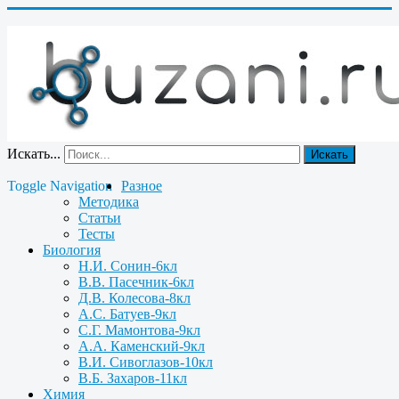
Искать...
Искать
Toggle Navigation
Разное
Методика
Статьи
Тесты
Биология
Н.И. Сонин-6кл
В.В. Пасечник-6кл
Д.В. Колесова-8кл
А.С. Батуев-9кл
С.Г. Мамонтова-9кл
А.А. Каменский-9кл
В.И. Сивоглазов-10кл
В.Б. Захаров-11кл
Химия