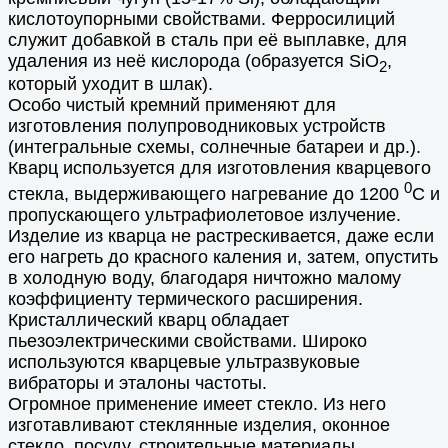
кислотоупорными свойствами. Ферросилиций
служит добавкой в сталь при её выплавке, для
удаления из неё кислорода (образуется SiO
,
2
который уходит в шлак).
Особо чистый кремний применяют для
изготовления полупроводниковых устройств
(интегральные схемы, солнечные батареи и др.).
Кварц используется для изготовления кварцевого
0
стекла, выдерживающего нагревание до 1200
С и
пропускающего ультрафиолетовое излучение.
Изделие из кварца не растрескивается, даже если
его нагреть до красного каления и, затем, опустить
в холодную воду, благодаря ничтожно малому
коэффициенту термического расширения.
Кристаллический кварц обладает
пьезоэлектрическими свойствами. Широко
используются кварцевые ультразвуковые
вибраторы и эталоны частоты.
Огромное применение имеет стекло. Из него
изготавливают стеклянные изделия, оконное
стекло, посуду, строительные материалы,