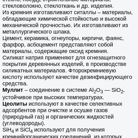
стекловолокно, стеклоткань и др. изделия.
Из кремния изготавливают ситаллы – материалы,
обладающие химической стойкостью и высокой
механической прочностью. Их изготавливают из
металлургического шлака.
Цемент, керамика, огнеупоры, кирпичи, фаянс,
фарфор, асбоцемент представляют собой
материалы, содержащие оксид кремния.
Силикат натрия применяют для огнезащитного
покрытия деревянных изделий, в производстве
силикатных материалов. Фторокремниевую
кислоту используют качестве дезинфицирующего
средства.
Муллит
– соединение в системе Al
O
— SiO
,
2
3
2
устойчивое при высоких температурах.
Цеолиты
используют в качестве селективных
адсорбентов при очистке и осушке газов
(природный газ) и органических жидкостей
(углеводороды).
SiH
и SiCl
используют для получения
4
4
кремнийорганических соединений, из которых