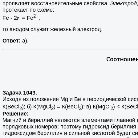
проявляет восстановительные свойства.
Электрод
протекает по схеме:
2+
Fe - 2
= Fe
,
то анодом служит железный электрод.
Ответ:
а).
Соотношен
Задача 1043.
Исходя из положения Mg и Ве в периодической сист
К(BeCl
); б) К(МgCl
) = К(BeCl
); в) К(МgCl
) < К(BeC
2
2
2
2
Решение:
Магний и бериллий являются элементами главной п
порядковых номеров; поэтому гидроксид бериллия 
гидроксидом бериллия и сильной кислотой будет с