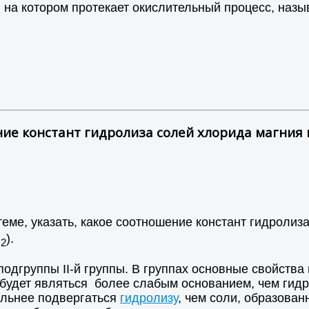
, на котором протекает окислительный процесс, наз
ие констант гидролиза солей хлорида магния 
еме, указать, какое соотношение констант гидролиз
l
).
2
одгруппы II-й группы. В группах основные свойства
будет являться более слабым основанием, чем гидр
ильнее подвергаться
гидролизу
, чем соли, образован