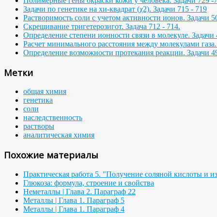
Полимерные гены окраски кожи у человека. Задачи 729 -
Задачи по генетике на хи-квадрат (χ2). Задачи 715 - 719
Растворимость соли с учетом активности ионов. Задачи 50
Скрещивание тригетерозигот. Задача 712 - 714.
Определение степени ионности связи в молекуле. Задачи 
Расчет минимального расстояния между молекулами газа. 
Определение возможности протекания реакции. Задачи 49
Метки
общая химия
генетика
соли
наследственность
растворы
аналитическая химия
Похожие материалы
Практическая работа 5. "Получение соляной кислоты и из
Глюкоза: формула, строение и свойства
Неметаллы | Глава 2. Параграф 22
Металлы | Глава 1. Параграф 5
Металлы | Глава 1. Параграф 4