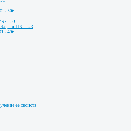
731
2 - 506
497 - 501
Задачи 119 - 123
1 - 496
учение ее свойств"