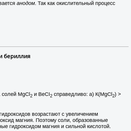
ывается
анодом
. Так как окислительный процесс
и бериллия
а солей МgCl
и ВеСI
справедливо: а) К(МgCl
) >
2
2
2
 гидроксидов возрастают с увеличением
оксид магния. Поэтому соли, образованные
ные гидроксидом магния и сильной кислотой.