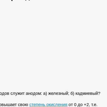
родов служит анодом: а) железный; б) кадмиевый?
повышает свою
степень окисления
от 0 до +2, т.е.