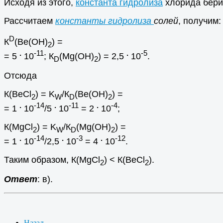
Исходя из этого,
константа гидролиза
хлорида бери
Рассчитаем
константы гидролиза
солей
, получим:
D
К
(Be(OH)
) =
2
.
-11
.
-5
= 5
10
; К
(Mg(OH)
) = 2,5
10
.
D
2
Отсюда
К(BeCl
) = K
/К
(Be(OH)
) =
2
W
D
2
.
-14
.
-11
.
-4
= 1
10
/5
10
= 2
10
;
К(MgCl
) = K
/К
(Mg(OH)
) =
2
W
D
2
.
-14
.
-3
.
-12
= 1
10
/2,5
10
= 4
10
.
Таким образом, К(МgCl
) < К(BeCl
).
2
2
Ответ
: в).
Назад