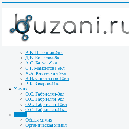
В.В. Пасечник-6кл
Д.В. Колесова-8кл
А.С. Батуев-9кл
С.Г. Мамонтова-9кл
А.А. Каменский-9кл
В.И. Сивоглазов-10кл
В.Б. Захаров-11кл
Химия
О.С. Габриелян-8кл
О.С. Габриелян-9кл
О.С. Габриелян-10кл
О.С. Габриелян-11кл
Задачи
Общая химия
Органическая химия