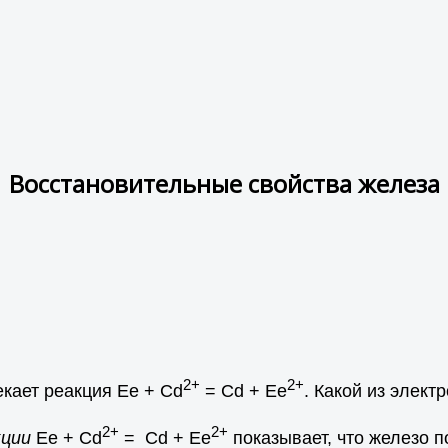
Восстановительные свойства железа
2+
2+
кает реакция Ее + Сd
= Сd + Ее
. Какой из элект
2+
2+
кции
Ее + Сd
= Сd + Ее
показывает, что железо 