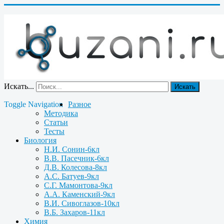
Искать...
Искать
Toggle Navigation
Разное
Методика
Статьи
Тесты
Биология
Н.И. Сонин-6кл
В.В. Пасечник-6кл
Д.В. Колесова-8кл
А.С. Батуев-9кл
С.Г. Мамонтова-9кл
А.А. Каменский-9кл
В.И. Сивоглазов-10кл
В.Б. Захаров-11кл
Химия