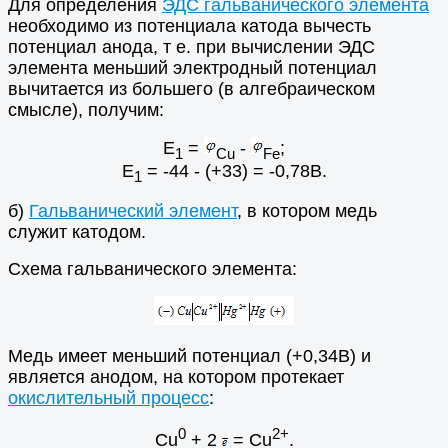
Для определения
ЭДС гальванического элемента
необходимо из потенциала катода вычесть
потенциал анода, т е. при вычислении ЭДС
элемента меньший электродный потенциал
вычитается из большего (в алгебраическом
смысле), получим:
E
=
-
;
1
Cu
Fe
E
= -44 - (+33) = -0,78B.
1
б)
Гальванический элемент
, в котором медь
служит катодом.
Схема гальванического элемента:
Медь имеет меньший потенциал (+0,34В) и
является анодом, на котором протекает
окислительный процесс
:
0
2+
Cu
+ 2
= Cu
.