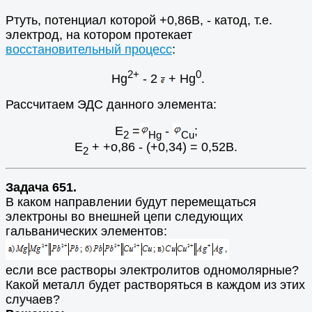
Ртуть, потенциал которой +0,86В, - катод, т.е.
электрод, на котором протекает
восстановительный процесс
:
2+
0
Hg
- 2
+ Hg
.
Рассчитаем ЭДС данного элемента:
E
=
-
;
2
Hg
Cu
E
+ +o,86 - (+0,34) = 0,52B.
2
Задача 651.
В каком направлении будут перемещаться
электроны во внешней цепи следующих
гальванических элементов:
если все растворы электролитов одномолярные?
Какой металл будет растворяться в каждом из этих
случаев?