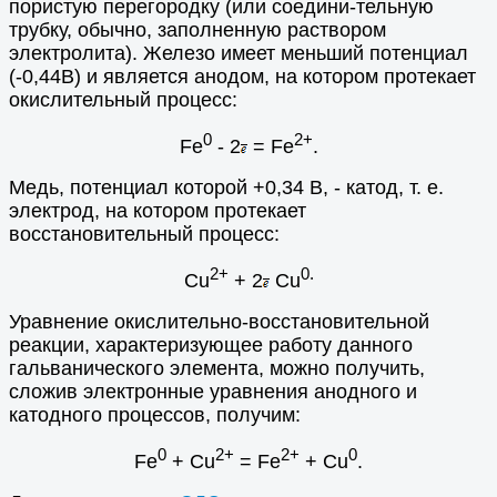
пористую перегородку (или соедини-тельную
трубку, обычно, заполненную раствором
электролита). Железо имеет меньший потенциал
(-0,44В) и является анодом, на котором протекает
окислительный процесс:
0
2+
Fe
- 2
= Fe
.
Медь, потенциал которой +0,34 В, - катод, т. е.
электрод, на котором протекает
восстановительный процесс:
2+
0.
Cu
+ 2
Cu
Уравнение окислительно-восстановительной
реакции, характеризующее работу данного
гальванического элемента, можно получить,
сложив электронные уравнения анодного и
катодного процессов, получим:
0
2+
2+
0
Fe
+ Cu
= Fe
+ Cu
.