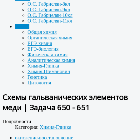
О.С. Габриелян-8кл
О.С. Габриелян-9кл
О.С. Габриелян-10кл
О.С. Габриелян-11кл
Задачи
Общая химия
Органическая химия
ЕГЭ-химия
ЕГЭ-биология
Физическая химия
Аналитическая химия
Химия-Глинка
Химия-Шиманович
Генетика
Цитология
Схемы гальванических элементов
меди | Задача 650 - 651
Подробности
Категория:
Химия-Глинка
окисление-восстановление