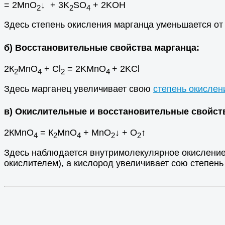
= 2MnO
↓ + 3K
SO
+ 2KOH
2
2
4
Здесь степень окисления марганца уменьшается от +
б) Восстановительные свойства марганца:
2К
MnO
+ Cl
= 2KMnO
+ 2KCl
2
4
2
4
Здесь марганец увеличивает свою
степень окислен
в) Окислительные и восстановительные свойст
2КMnO
= К
MnO
+ MnO
↓ + O
↑
4
2
4
2
2
Здесь наблюдается внутримолекулярное окисление
окислителем), а кислород увеличивает сою степень 