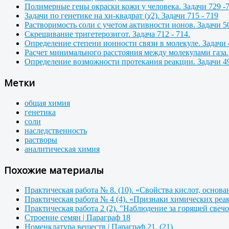
Полимерные гены окраски кожи у человека. Задачи 729 -
Задачи по генетике на хи-квадрат (χ2). Задачи 715 - 719
Растворимость соли с учетом активности ионов. Задачи 50
Скрещивание тригетерозигот. Задача 712 - 714.
Определение степени ионности связи в молекуле. Задачи 
Расчет минимального расстояния между молекулами газа. 
Определение возможности протекания реакции. Задачи 49
Метки
общая химия
генетика
соли
наследственность
растворы
аналитическая химия
Похожие материалы
Практическая работа № 8. (10). «Свойства кислот, основа
Практическая работа № 4 (4). «Признаки химических реа
Практическая работа 2 (2). "Наблюдение за горящей свеч
Строение семян | Параграф 18
Номенклатура веществ | Параграф 21. (21)