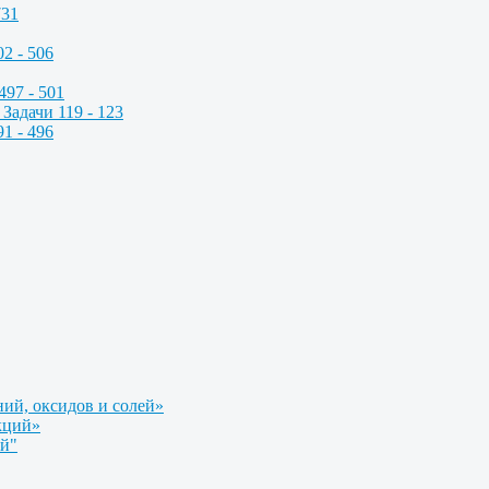
731
2 - 506
497 - 501
Задачи 119 - 123
1 - 496
ний, оксидов и солей»
кций»
ой"