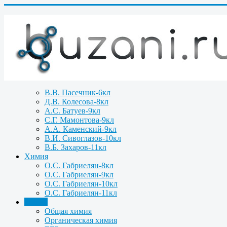
В.В. Пасечник-6кл
Д.В. Колесова-8кл
А.С. Батуев-9кл
С.Г. Мамонтова-9кл
А.А. Каменский-9кл
В.И. Сивоглазов-10кл
В.Б. Захаров-11кл
Химия
О.С. Габриелян-8кл
О.С. Габриелян-9кл
О.С. Габриелян-10кл
О.С. Габриелян-11кл
Задачи
Общая химия
Органическая химия