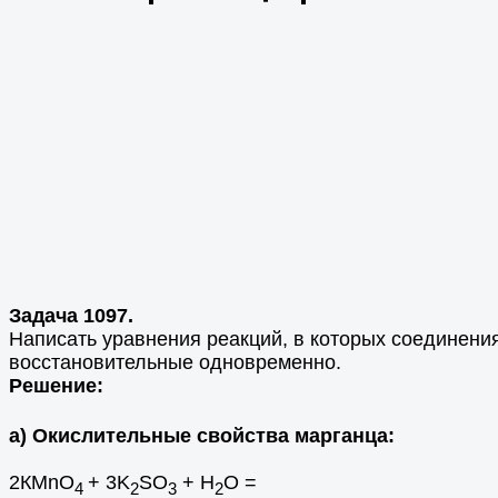
Задача 1097.
Написать уравнения реакций, в которых соединения
восстановительные одновременно.
Решение:
а) Окислительные свойства марганца:
2КMnO
+ 3K
SO
+ H
O =
4
2
3
2