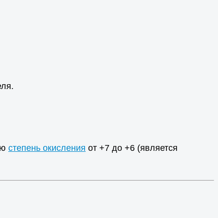
еля.
ою
степень окисления
от +7 до +6 (является