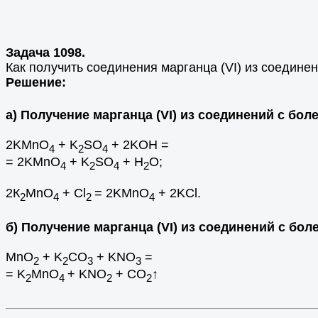
Задача 1098.
Как получить соединения марганца (VI) из соедине
Решение:
а) Получение марганца (VI) из соединений с бо
2KMnO
+ K
SO
+ 2KOH =
4
2
4
= 2KMnO
+ K
SO
+ H
O;
4
2
4
2
2К
MnO
+ Cl
= 2KMnO
+ 2KCl.
2
4
2
4
б) Получение марганца (VI) из соединений с бо
MnO
+ K
CO
+ KNO
=
2
2
3
3
= K
MnO
+ KNO
+ CO
↑
2
4
2
2