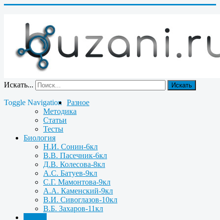
Искать...
Искать
Toggle Navigation
Разное
Методика
Статьи
Тесты
Биология
Н.И. Сонин-6кл
В.В. Пасечник-6кл
Д.В. Колесова-8кл
А.С. Батуев-9кл
С.Г. Мамонтова-9кл
А.А. Каменский-9кл
В.И. Сивоглазов-10кл
В.Б. Захаров-11кл
Химия