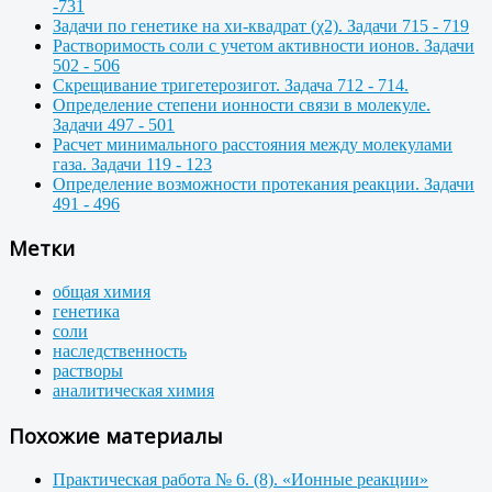
-731
Задачи по генетике на хи-квадрат (χ2). Задачи 715 - 719
Растворимость соли с учетом активности ионов. Задачи
502 - 506
Скрещивание тригетерозигот. Задача 712 - 714.
Определение степени ионности связи в молекуле.
Задачи 497 - 501
Расчет минимального расстояния между молекулами
газа. Задачи 119 - 123
Определение возможности протекания реакции. Задачи
491 - 496
Метки
общая химия
генетика
соли
наследственность
растворы
аналитическая химия
Похожие материалы
Практическая работа № 6. (8). «Ионные реакции»