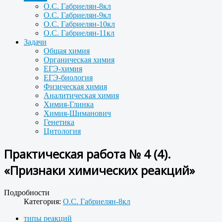
О.С. Габриелян-8кл
О.С. Габриелян-9кл
О.С. Габриелян-10кл
О.С. Габриелян-11кл
Задачи
Общая химия
Органическая химия
ЕГЭ-химия
ЕГЭ-биология
Физическая химия
Аналитическая химия
Химия-Глинка
Химия-Шиманович
Генетика
Цитология
Практическая работа № 4 (4).
«Признаки химических реакций»
Подробности
Категория:
О.С. Габриелян-8кл
типы реакций