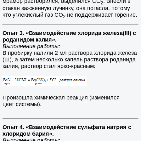
мрамор растворился, выделился СО
. Внесли в
2
стакан зажженную лучинку, она погасла, потому
что углекислый газ СО
не поддерживает горение.
2
Опыт 3. «Взаимодействие хлорида железа(ІІІ) с
роданидом калия».
Выполнение работы:
В пробирку налили 2 мл раствора хлорида железа
(Ш), а затем несколько капель раствора роданида
калия, раствор стал ярко-красным:
Произошла химическая реакция (изменился
цвет
системы
).
Опыт 4. «Взаимодействие сульфата натрия с
хлоридом бария».
Выполнение работы: