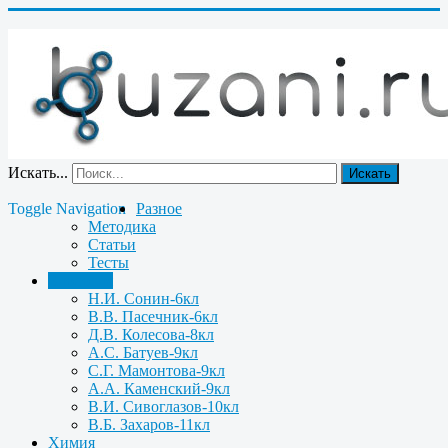
Искать...
Искать
Toggle Navigation
Разное
Методика
Статьи
Тесты
Биология
Н.И. Сонин-6кл
В.В. Пасечник-6кл
Д.В. Колесова-8кл
А.С. Батуев-9кл
С.Г. Мамонтова-9кл
А.А. Каменский-9кл
В.И. Сивоглазов-10кл
В.Б. Захаров-11кл
Химия