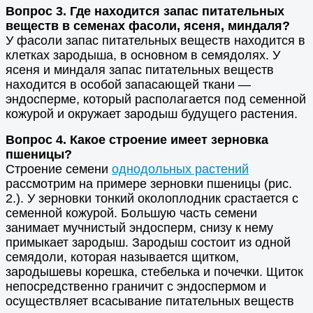
Вопрос 3. Где находится запас питательных
веществ в семенах фасоли, ясеня, миндаля?
У фасоли запас питательных веществ находится в
клетках зародыша, в основном в семядолях. У
ясеня и миндаля запас питательных веществ
находится в особой запасающей ткани —
эндосперме, который располагается под семенной
кожурой и окружает зародыш будущего растения.
Вопрос 4. Какое строение имеет зерновка
пшеницы?
Строение семени
однодольных растений
рассмотрим на примере зерновки пшеницы (рис.
2.). У зерновки тонкий околоплодник срастается с
семенной кожурой. Большую часть семени
занимает мучнистый эндосперм, снизу к нему
примыкает зародыш. Зародыш состоит из одной
семядоли, которая называется щитком,
зародышевы корешка, стебелька и почечки. Щиток
непосредственно граничит с эндоспермом и
осуществляет всасывание питательных веществ