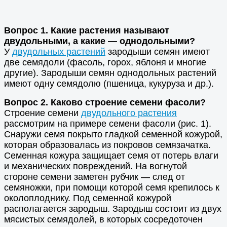
Вопрос 1. Какие растения называют
двудольными, а какие — однодольными?
У
двудольных растений
зародыши семян имеют
две семядоли (фасоль, горох, яблоня и многие
другие). Зародыши семян однодольных растений
имеют одну семядолю (пшеница, кукуруза и др.).
Вопрос 2. Каково строение семени фасоли?
Строение семени
двудольного растения
рассмотрим на примере семени фасоли (рис. 1).
Снаружи семя покрыто гладкой семенной кожурой,
которая образовалась из покровов семязачатка.
Семенная кожура защищает семя от потерь влаги
и механических повреждений. На вогнутой
стороне семени заметен рубчик — след от
семяножки, при помощи которой семя крепилось к
околоплоднику. Под семенной кожурой
располагается зародыш. Зародыш состоит из двух
мясистых семядолей, в которых сосредоточен