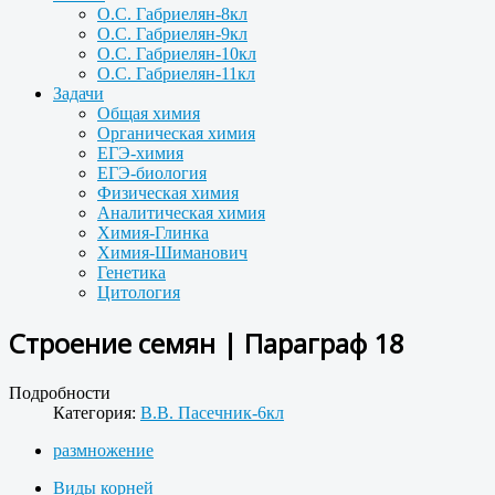
О.С. Габриелян-8кл
О.С. Габриелян-9кл
О.С. Габриелян-10кл
О.С. Габриелян-11кл
Задачи
Общая химия
Органическая химия
ЕГЭ-химия
ЕГЭ-биология
Физическая химия
Аналитическая химия
Химия-Глинка
Химия-Шиманович
Генетика
Цитология
Строение семян | Параграф 18
Подробности
Категория:
В.В. Пасечник-6кл
размножение
Виды корней