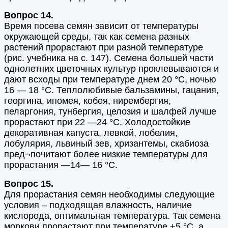
Вопрос 14.
Время посева семян зависит от температуры
окружающей среды, так как семена разных
растений прорастают при разной температуре
(рис. учебника на с. 147). Семена большей части
однолетних цветочных культур проклевываются и
дают всходы при температуре днем 20 °С, ночью
16 — 18 °С. Теплолюбивые бальзамины, гацания,
георгина, ипомея, кобея, нирембергия,
пеларгония, тунбергия, целозия и шалфей лучше
прорастают при 22 —24 °С. Холодостойкие
декоративная капуста, левкой, лобелия,
лобулярия, львиный зев, хризантемы, скабиоза
пред¬почитают более низкие температуры для
прорастания —14— 16 °С.
Вопрос 15.
Для прорастания семян необходимы следующие
условия – подходящая влажность, наличие
кислорода, оптимальная температура. Так семена
моркови прорастают при температуре +5 °С, а