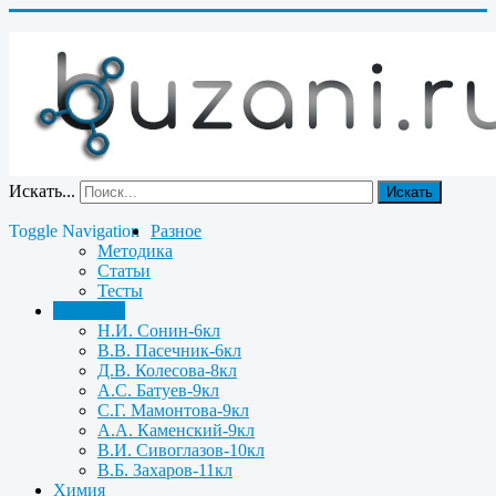
Искать...
Искать
Toggle Navigation
Разное
Методика
Статьи
Тесты
Биология
Н.И. Сонин-6кл
В.В. Пасечник-6кл
Д.В. Колесова-8кл
А.С. Батуев-9кл
С.Г. Мамонтова-9кл
А.А. Каменский-9кл
В.И. Сивоглазов-10кл
В.Б. Захаров-11кл
Химия