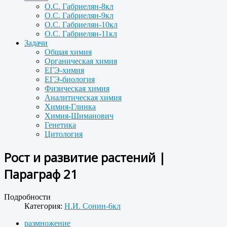
О.С. Габриелян-8кл
О.С. Габриелян-9кл
О.С. Габриелян-10кл
О.С. Габриелян-11кл
Задачи
Общая химия
Органическая химия
ЕГЭ-химия
ЕГЭ-биология
Физическая химия
Аналитическая химия
Химия-Глинка
Химия-Шиманович
Генетика
Цитология
Рост и развитие растений |
Параграф 21
Подробности
Категория:
Н.И. Сонин-6кл
размножение