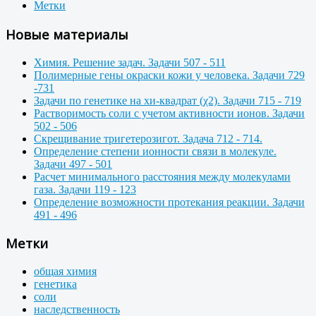
Метки
Новые материалы
Химия. Решение задач. Задачи 507 - 511
Полимерные гены окраски кожи у человека. Задачи 729
-731
Задачи по генетике на хи-квадрат (χ2). Задачи 715 - 719
Растворимость соли с учетом активности ионов. Задачи
502 - 506
Скрещивание тригетерозигот. Задача 712 - 714.
Определение степени ионности связи в молекуле.
Задачи 497 - 501
Расчет минимального расстояния между молекулами
газа. Задачи 119 - 123
Определение возможности протекания реакции. Задачи
491 - 496
Метки
общая химия
генетика
соли
наследственность