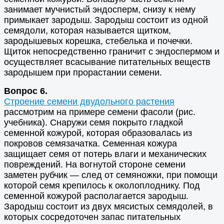
занимает мучнистый эндосперм, снизу к нему
примыкает зародыш. Зародыш состоит из одной
семядоли, которая называется щитком,
зародышевых корешка, стебелька и почечки.
Щиток непосредственно граничит с эндоспермом и
осуществляет всасывание питательных веществ
зародышем при прорастании семени.
Вопрос 6.
Строение семени двудольного растения
рассмотрим на примере семени фасоли (рис.
учебника). Снаружи семя покрыто гладкой
семенной кожурой, которая образовалась из
покровов семязачатка. Семенная кожура
защищает семя от потерь влаги и механических
повреждений. На вогнутой стороне семени
заметен рубчик — след от семяножки, при помощи
которой семя крепилось к околоплоднику. Под
семенной кожурой располагается зародыш.
Зародыш состоит из двух мясистых семядолей, в
которых сосредоточен запас питательных