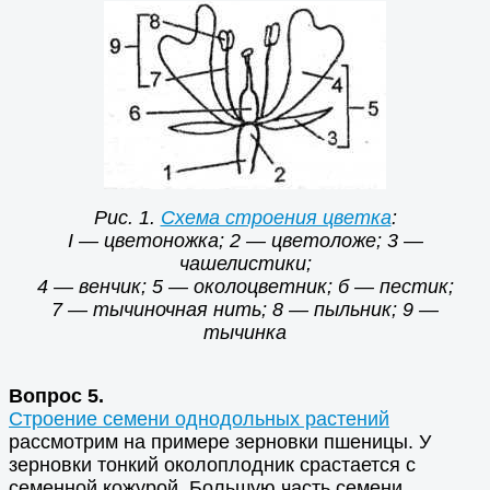
Рис. 1.
Схема строения цветка
:
I — цветоножка; 2 — цветоложе; 3 —
чашелистики;
4 — венчик; 5 — околоцветник; б — пестик;
7 — тычиночная нить; 8 — пыльник; 9 —
тычинка
Вопрос 5.
Строение семени однодольных растений
рассмотрим на примере зерновки пшеницы. У
зерновки тонкий околоплодник срастается с
семенной кожурой. Большую часть семени