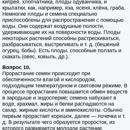
кипрея, хлопчатника, плоды одуванчика, и
крылатки, как, например, яза, ясеня, клёна, граба.
Немногие плоды и семена специально
приспособлены для распространения с помощью
воды. Они содержат воздушные полости,
удерживающие их на поверхности воды. Плоды
некоторых растений способны растрескиваться,
разбрасываться, выстреливать и т. д. (бешеный
огурец, бобы). Есть плоды, способные ползать и
скакать (овес, ковыль, др.).
Вопрос 10.
Прорастание семян происходит при
обеспеченности влагой и кислородом,
подходящем температурном и световом режиме. В
процессе прорастания повышается обмен веществ
в зародыше и эндосперме; семена набухают в
воде, крахмал, жиры и белки распадаются на
сахар, жирные кислоты и аминокислоты. Обычно
первым прорастает корешок, далее — почечка и т.
д. В результате чего образуется проросток, из
которого развивается молодое растение.