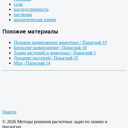
соли
наследственность
растворы
аналитическая химия
Похожие материалы
Половое размножение животных | Параграф 19
Бесполое размножение | Параграф 18
Ткани растений и животных | Параграф 5
Дыхание растений | Параграф 35
Мхи | Параграф 14
Наверх
© 2026 Методы решения расчетных задач по химии и
биологии