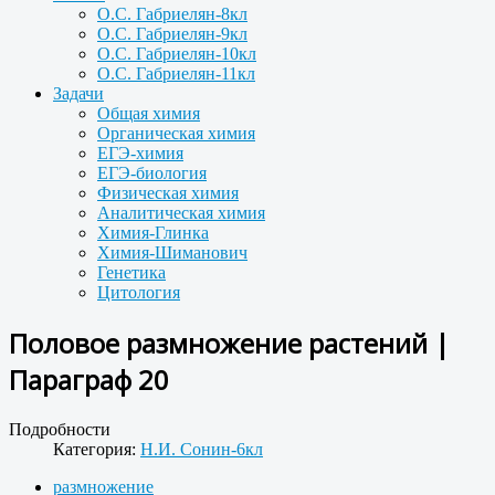
О.С. Габриелян-8кл
О.С. Габриелян-9кл
О.С. Габриелян-10кл
О.С. Габриелян-11кл
Задачи
Общая химия
Органическая химия
ЕГЭ-химия
ЕГЭ-биология
Физическая химия
Аналитическая химия
Химия-Глинка
Химия-Шиманович
Генетика
Цитология
Половое размножение растений |
Параграф 20
Подробности
Категория:
Н.И. Сонин-6кл
размножение