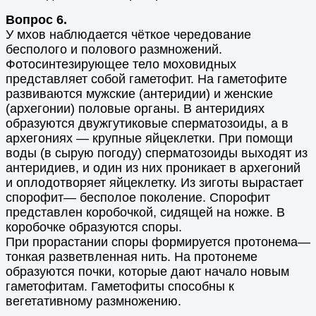
Вопрос 6.
У мхов наблюдается чёткое чередование
бесполого и полового размножений.
Фотосинтезирующее тело моховидных
представляет собой гаметофит. На гаметофите
развиваются мужские (антеридии) и женские
(архегонии) половые органы. В антеридиях
образуются двужгутиковые сперматозоиды, а в
архегониях — крупные яйцеклетки. При помощи
воды (в сырую погоду) сперматозоиды выходят из
антеридиев, и один из них проникает в архегоний
и оплодотворяет яйцеклетку. Из зиготы вырастает
спорофит— бесполое поколение. Спорофит
представлен коробочкой, сидящей на ножке. В
коробочке образуются споры.
При прорастании споры формируется протонема—
тонкая разветвленная нить. На протонеме
образуются почки, которые дают начало новым
гаметофитам. Гаметофиты способны к
вегетативному размножению.