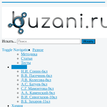
Искать...
Искать
Toggle Navigation
Разное
Методика
Статьи
Тесты
Биология
Н.И. Сонин-6кл
В.В. Пасечник-6кл
Д.В. Колесова-8кл
А.С. Батуев-9кл
С.Г. Мамонтова-9кл
А.А. Каменский-9кл
В.И. Сивоглазов-10кл
В.Б. Захаров-11кл
Химия