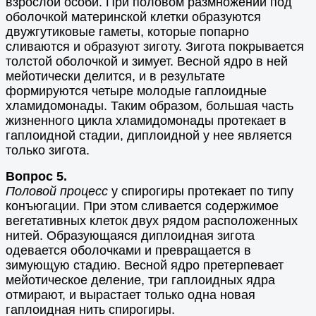
взрослой особи. При половом размножении под
оболочкой материнской клетки образуются
двужгутиковые гаметы, которые попарно
сливаются и образуют зиготу. Зигота покрывается
толстой оболочкой и зимует. Весной ядро в ней
мейотически делится, и в результате
формируются четыре молодые гаплоидные
хламидомонады. Таким образом, большая часть
жизненного цикла хламидомонады протекает в
гаплоидной стадии, диплоидной у нее является
только зигота.
Вопрос 5.
Половой процесс
у спирогиры протекает по типу
конъюгации. При этом сливается содержимое
вегетативных клеток двух рядом расположенных
нитей. Образующаяся диплоидная зигота
одевается оболочками и превращается в
зимующую стадию. Весной ядро претерпевает
мейотическое деление, три гаплоидных ядра
отмирают, и вырастает только одна новая
гаплоидная нить спирогиры.