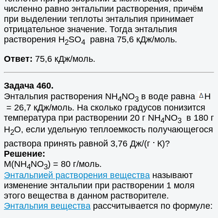
численно равно энтальпии растворения, причём
при выделении теплоты энтальпия принимает
отрицательное значение. Тогда энтальпия
растворения H
SO
равна 75,6 кДж/моль.
2
4
Ответ:
75,6 кДж/моль.
Задача 460.
Энтальпия растворения NH
NO
в воде равна
H
4
3
= 26,7 кДж/моль. На сколько градусов понизится
температура при растворении 20 г NH
NO
в 180 г
4
3
Н
О, если удельную теплоемкость получающегося
2
.
раствора принять равной 3,76 Дж/(г
К)?
Решение:
M(NH
NO
) = 80 г/моль.
4
3
Энтальпией растворения вещества
называют
изменение энтальпии при растворении 1 моля
этого вещества в данном растворителе.
Энтальпия вещества
рассчитывается по формуле: