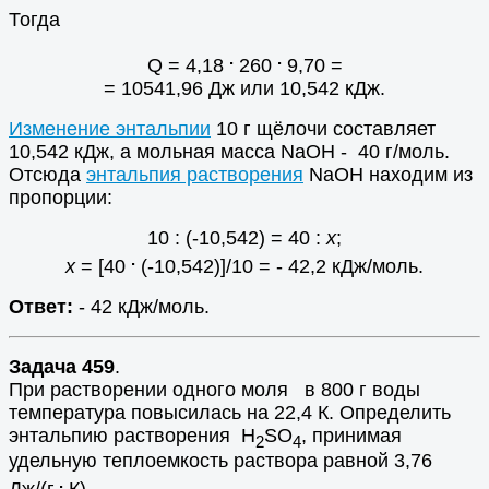
Тогда
.
.
Q = 4,18
260
9,70 =
= 10541,96 Дж или 10,542 кДж.
Изменение энтальпии
10 г щёлочи составляет
10,542 кДж, а мольная масса NaOH - 40 г/моль.
Отсюда
энтальпия растворения
NaOH находим из
пропорции:
10 : (-10,542) = 40 :
х
;
.
х
= [40
(-10,542)]/10 = - 42,2 кДж/моль.
Ответ:
- 42 кДж/моль.
Задача 459
.
При растворении одного моля в 800 г воды
температура повысилась на 22,4 К. Определить
энтальпию растворения H
SO
, принимая
2
4
удельную теплоемкость раствора равной 3,76
.