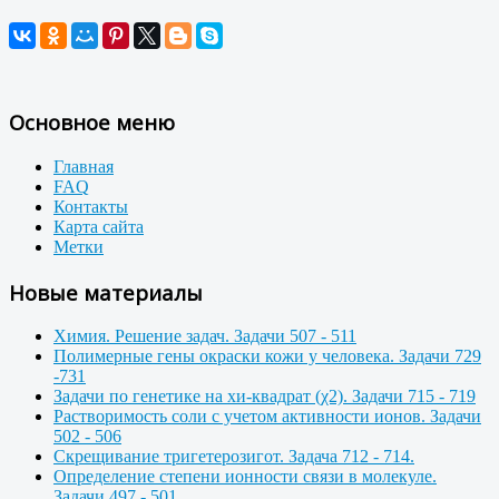
Основное меню
Главная
FAQ
Контакты
Карта сайта
Метки
Новые материалы
Химия. Решение задач. Задачи 507 - 511
Полимерные гены окраски кожи у человека. Задачи 729
-731
Задачи по генетике на хи-квадрат (χ2). Задачи 715 - 719
Растворимость соли с учетом активности ионов. Задачи
502 - 506
Скрещивание тригетерозигот. Задача 712 - 714.
Определение степени ионности связи в молекуле.
Задачи 497 - 501