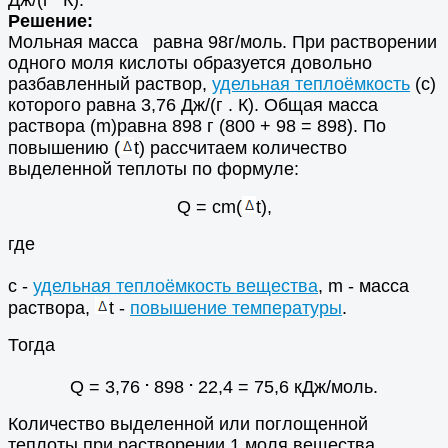
Дж/(г
К).
Решение:
Мольная масса равна 98г/моль. При растворении
одного моля кислоты образуется довольно
разбавленный раствор,
удельная теплоёмкость
(с)
которого равна 3,76 Дж/(г . К). Общая масса
раствора (m)равна 898 г (800 + 98 = 898). По
повышению (
t) рассчитаем количество
выделенной теплоты по формуле:
Q = cm(
t),
где
c -
удельная теплоёмкость вещества
, m - масса
раствора,
t -
повышение температуры
.
Тогда
.
.
Q = 3,76
898
22,4 = 75,6 кДж/моль.
Количество выделенной или поглощенной
теплоты при растворении 1 моля вещества