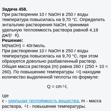
Задача 458.
При растворении 10 г NаОН в 250 г воды
температура повысилась на 9,70 °С. Определить
энтальпию растворения NаОН, принимая
удельную теплоемкость раствора равной 4,18
дж/(г
К).
.
Решение:
М(NaOH) = 40г/моль.
При растворении 10 г NаОН в 250 г воды
температура повысилась на 9,70 °С, при этом
образуется довольно разбавленный раствор.
Общая масса раствора (m) равна 260 г (250 + 10 =
260). По повышению температуры
t) находим
количество выделенной теплоты по формуле:
Q = cm
t,
где
c -
удельная теплоёмкость вещества
, m - масса
раствора,
t - повышение температуры.