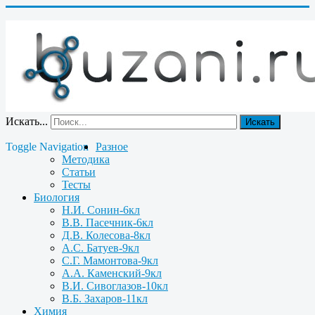
Искать...
Искать
Toggle Navigation
Разное
Методика
Статьи
Тесты
Биология
Н.И. Сонин-6кл
В.В. Пасечник-6кл
Д.В. Колесова-8кл
А.С. Батуев-9кл
С.Г. Мамонтова-9кл
А.А. Каменский-9кл
В.И. Сивоглазов-10кл
В.Б. Захаров-11кл
Химия