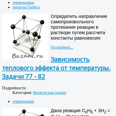
термохимия
энергия Гиббса
Определить направление
самопроизвольного
протекания реакции в
растворе путем рассчета
константы равновесия:
Подробнее...
Зависимость
теплового эффекта от температуры.
Задачи 77 - 82
Подробности
Категория:
Физическая химия
термохимия
Дана реакция С
Н
+ 3Н
=
6
6
2