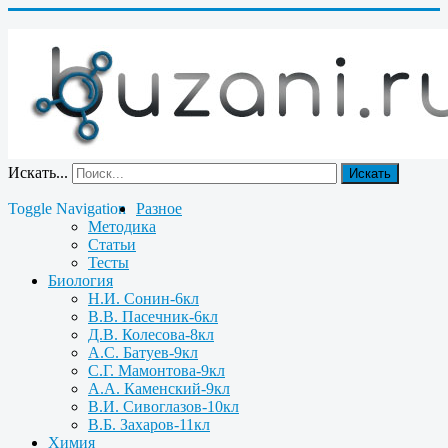
Искать...
Искать
Toggle Navigation
Разное
Методика
Статьи
Тесты
Биология
Н.И. Сонин-6кл
В.В. Пасечник-6кл
Д.В. Колесова-8кл
А.С. Батуев-9кл
С.Г. Мамонтова-9кл
А.А. Каменский-9кл
В.И. Сивоглазов-10кл
В.Б. Захаров-11кл
Химия