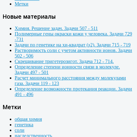
Метки
Новые материалы
Химия. Решение задач. Задачи 507 - 511
Полимерные гены окраски кожи у человека. Задачи 729
-731
Задачи по генетике на хи-квадрат (χ2). Задачи 715 - 719
Растворимость соли с учетом активности ионов. Задачи
502 - 506
Скрещивание тригетерозигот. Задача 712 - 714.
Определение степени ионности связи в молекуле.
Задачи 497 - 501
Расчет минимального расстояния между молекулами
газа. Задачи 119 - 123
Определение возможности протекания реакции. Задачи
491 - 496
Метки
общая химия
генетика
соли
наследственность