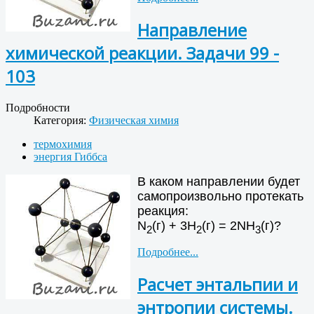
Направление
химической реакции. Задачи 99 -
103
Подробности
Категория:
Физическая химия
термохимия
энергия Гиббса
В каком направлении будет
самопроизвольно протекать
реакция:
N
(г) + 3H
(г) = 2NH
(г)?
2
2
3
Подробнее...
Расчет энтальпии и
энтропии системы.