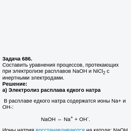
Задача 686.
Составить уравнения процессов, протекающих
при электролизе расплавов NaOH и NiCl
с
2
инертными электродами.
Решение:
а) Электролиз расплава едкого натра
В расплаве едкого натра содержатся ионы Na+ и
OH-:
+
-
NaOH ⇔ Na
+ OH
.
Ионы натрия
восстанавливаются
на катоде: NaOH