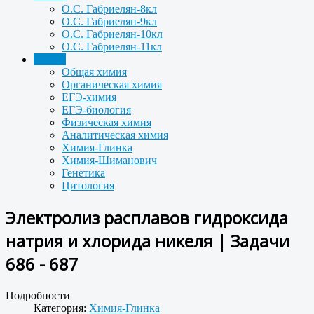
О.С. Габриелян-8кл
О.С. Габриелян-9кл
О.С. Габриелян-10кл
О.С. Габриелян-11кл
Задачи
Общая химия
Органическая химия
ЕГЭ-химия
ЕГЭ-биология
Физическая химия
Аналитическая химия
Химия-Глинка
Химия-Шиманович
Генетика
Цитология
Электролиз расплавов гидроксида
натрия и хлорида никеля | Задачи
686 - 687
Подробности
Категория:
Химия-Глинка