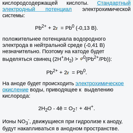
кислородсодержащей кислоты.
Стандартный
электродный потенциал
электрохимической
системы:
2+
0
Pb
+ 2
= Pb
(-0,13 В).
положительнее потенциала водородного
электрода в нейтральной среде (-0,41 В)
незначительно. Поэтому на катоде будет
+
0
2+
выделяться свинец (2H
/H
) >
(Pb
/Pb)):
2
2+
0
Pb
+ 2
= Pb
.
На аноде будет происходить
электрохимическое
окисление
воды, приводящее к выделению
кислорода:
+
2H
O - 4ē = O
↑ + 4H
.
2
2
-
Ионы NO
, движущиеся при гидролизе к аноду,
3
будут накапливаться в анодном пространстве.