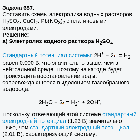
Задача 687.
Составить схемы электролиза водных растворов
Н
SO
, CuCl
, Pb(NO
)
с платиновыми
2
4
2
3
2
электродами.
Решение:
а) Электролиз водного раствора Н
SO
2
4
+
Стандартный потенциал системы
: 2Н
+ 2
= Н
2
равен 0,000 В, что значительно выше, чем в
нейтральной среде. Поэтому на катоде будет
происходить восстановление воды,
сопровождающееся выделением газообразного
водорода:
-
2Н
О + 2
= Н
↑ + 2ОН
,
2
2
Поскольку, отвечающий этой системе
стандартный
электродный потенциал
(1,23 В) значительно
ниже, чем
стандартный электродный потенциал
(2,01 В), характеризующий систему: