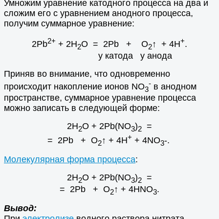
Умножим уравнение катодного процесса на два и
сложим его с уравнением анодного процесса,
получим суммарное уравнение:
2+
+
2Pb
+ 2H
O = 2Pb + O
↑ + 4H
.
2
2
у катода у анода
Приняв во внимание, что одновременно
-
происходит накопление ионов NO
в анодном
3
пространстве, суммарное уравнение процесса
можно записать в следующей форме:
2H
O + 2Pb(NO
)
=
2
3
2
+
= 2Pb + O
↑ + 4H
+ 4NO
-.
2
3
Молекулярная форма процесса
:
2H
O + 2Pb(NO
)
=
2
3
2
= 2Pb + O
↑ + 4HNO
.
2
3
Вывод:
При
электролизе
водного раствора нитрата