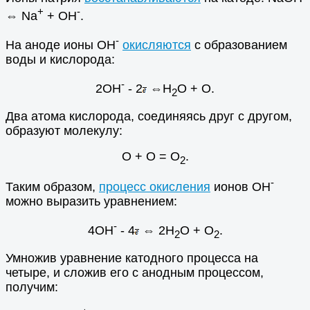
+
-
⇔ Na
+ OH
.
-
На аноде ионы ОН
окисляются
с образованием
воды и кислорода:
-
2ОН
- 2
⇔Н
О + О.
2
Два атома кислорода, соединяясь друг с другом,
образуют молекулу:
О + О = О
.
2
-
Таким образом,
процесс окисления
ионов ОН
можно выразить уравнением:
-
4ОН
- 4
⇔ 2Н
О + О
.
2
2
Умножив уравнение катодного процесса на
четыре, и сложив его с анодным процессом,
получим: