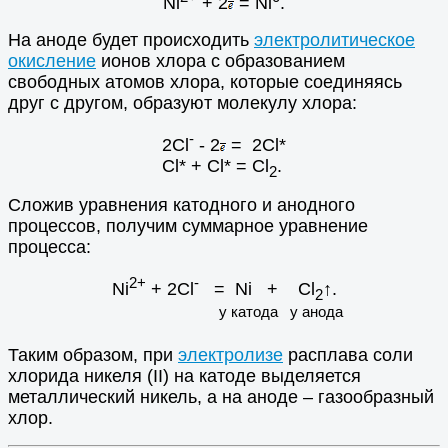
Ni
+ 2
= Ni
.
На аноде будет происходить
электролитическое
окисление
ионов хлора с образованием
свободных атомов хлора, которые соединяясь
друг с другом, образуют молекулу хлора:
-
2Cl
- 2
= 2Cl*
Cl* + Cl* = Cl
.
2
Сложив уравнения катодного и анодного
процессов, получим суммарное уравнение
процесса:
2+
-
Ni
+ 2Cl
= Ni + Cl
↑.
2
у катода у анода
Таким образом, при
электролизе
расплава соли
хлорида никеля (II) на катоде выделяется
металлический никель, а на аноде – газообразный
хлор.