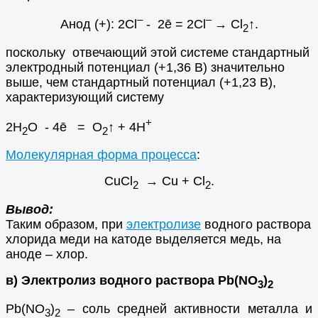
–
–
Анод (+): 2Cl
- 2ē = 2Cl
→ Cl
↑.
2
поскольку отвечающий этой системе стандартный
электродный потенциал (+1,36 В) значительно
выше, чем стандартный потенциал (+1,23 В),
характеризующий систему
+
2Н
О - 4ē = О
↑ + 4Н
2
2
Молекулярная форма процесса
:
CuCl
→ Cu + Cl
.
2
2
Вывод:
Таким образом, при
электролизе
водного раствора
хлорида меди на катоде выделяется медь, на
аноде – хлор.
в)
Электролиз водного раствора Рb(NO
)
3
2
Рb(NO
)
– соль средней активности металла и
3
2