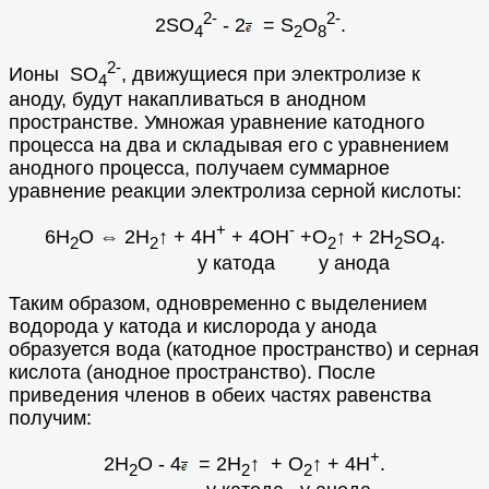
2-
2-
2SO
- 2
= S
O
.
4
2
8
2-
Ионы SO
, движущиеся при электролизе к
4
аноду, будут накапливаться в анодном
пространстве. Умножая уравнение катодного
процесса на два и складывая его с уравнением
анодного процесса, получаем суммарное
уравнение реакции электролиза серной кислоты:
+
-
6H
O
⇔
2H
↑ + 4H
+ 4OH
+O
↑ + 2H
SO
.
2
2
2
2
4
у катода у анода
Таким образом, одновременно с выделением
водорода у катода и кислорода у анода
образуется вода (катодное пространство) и серная
кислота (анодное пространство). После
приведения членов в обеих частях равенства
получим:
+
2H
O - 4
= 2H
↑ + O
↑ + 4H
.
2
2
2