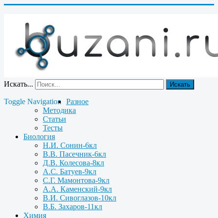
Искать...
Искать
Toggle Navigation
Разное
Методика
Статьи
Тесты
Биология
Н.И. Сонин-6кл
В.В. Пасечник-6кл
Д.В. Колесова-8кл
А.С. Батуев-9кл
С.Г. Мамонтова-9кл
А.А. Каменский-9кл
В.И. Сивоглазов-10кл
В.Б. Захаров-11кл
Химия