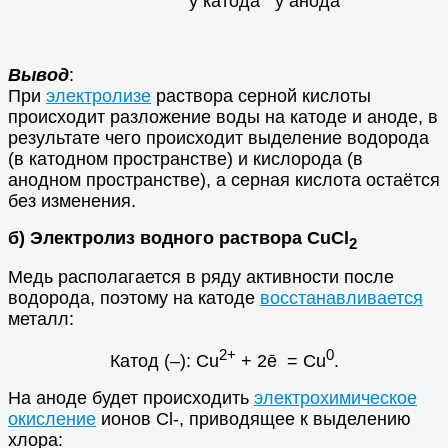
у катода
у анода
Вывод
:
При
электролизе
раствора серной кислоты
происходит разложение воды на катоде и аноде, в
результате чего происходит выделение водорода
(в катодном пространстве) и кислорода (в
анодном пространстве), а серная кислота остаётся
без изменения.
б)
Электролиз водного раствора CuCl
2
Медь располагается в ряду активности после
водорода, поэтому на катоде
восстанавливается
металл:
2+
0
Катод (–): Cu
+ 2ē = Cu
.
На аноде будет происходить
электрохимическое
окисление
ионов Cl-, приводящее к выделению
хлора: