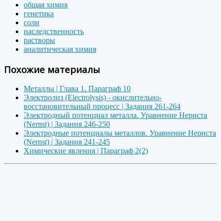
общая химия
генетика
соли
наследственность
растворы
аналитическая химия
Похожие материалы
Металлы | Глава 1. Параграф 10
Электролиз (Electrolysis) - окислительно-
восстановительный процесс | Задания 261-264
Электродный потенциал металла. Уравнение Нернста
(Nernst) | Задания 246-250
Электродные потенциалы металлов. Уравнение Нернста
(Nernst) | Задания 241-245
Химические явления | Параграф 2(2)