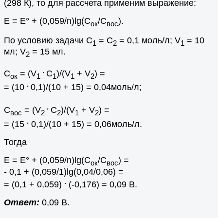
(298 К), то для рассчета применим выражение:
Е = E° + (0,059/n)lg(C
/C
).
oк
вос
По условию задачи С
= С
= 0,1 моль/л; V
= 10
1
2
1
мл; V
= 15 мл.
2
.
С
= (V
C
)/(V
+ V
) =
ок
1
1
1
2
.
= (10
0,1)/(10 + 15) = 0,04моль/л;
.
С
= (V
C
)/(V
+ V
) =
вос
2
2
1
2
.
= (15
0,1)/(10 + 15) = 0,06моль/л.
Тогда
Е = E° + (0,059/n)lg(C
/C
) =
oк
вос
- 0,1 + (0,059/1)lg(0,04/0,06) =
.
= (0,1 + 0,059)
(-0,176) = 0,09 В.
Ответ:
0,09 В.