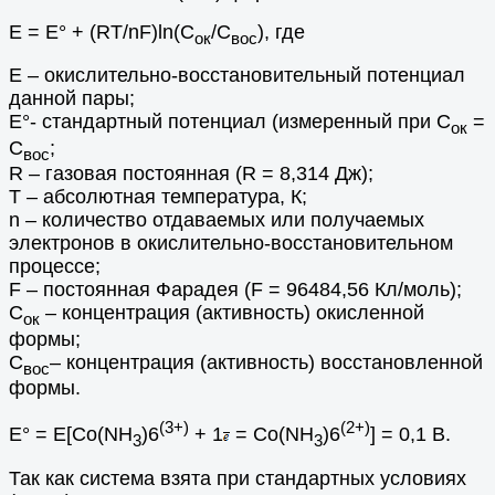
Е = E° + (RT/nF)ln(C
/C
), где
oк
вос
E – окислительно-восстановительный потенциал
данной пары;
E°- стандартный потенциал (измеренный при C
=
ок
C
;
вос
R – газовая постоянная (R = 8,314 Дж);
T – абсолютная температура, К;
n – количество отдаваемых или получаемых
электронов в окислительно-восстановительном
процессе;
F – постоянная Фарадея (F = 96484,56 Кл/моль);
C
– концентрация (активность) окисленной
ок
формы;
C
– концентрация (активность) восстановленной
вос
формы.
(3+)
(2+)
E° = E[Co(NH
)6
+ 1
= Co(NH
)6
] = 0,1 В.
3
3
Так как система взята при стандартных условиях