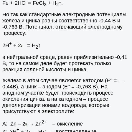
Fe + 2HCl = FeCl
+ H
↑.
2
2
Но так как стандартные электродные потенциалы
железа и цинка равны соответственно -0,44 В и
-0,763 В. Потенциал, отвечающий электродному
процессу:
+
2Н
+ 2
= Н
↑
2
в нейтральной среде, равен приблизительно -0,41
В, то на самом деле будет протекать только
реакция соляной кислоты и цинка.
Железо в этом случае является катодом (E° = –
0,44В), а цинк – анодом (E° = -0,763 В). На
анодном участке будет происходить процесс
окисления цинка, а на катодном – процесс
деполяризации ионами водорода, которые
присутствуют в электролите:
2+
А: Zn – 2
→ Zn
–
окисление
+
К: 2H
+ 2
→ H
↑ – восстановление