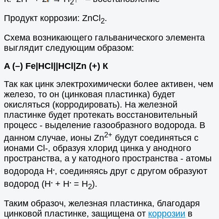
2
Продукт коррозии: ZnCl
.
2
Схема возникающего гальванического элемента
выглядит следующим образом:
A (–) Fe|HCl||HCl|Zn (+) К
Так как цинк электрохимически более активен, чем
железо, то он (цинковая пластинка) будет
окисляться (корродировать). На железной
пластинке будет протекать восстановительный
процесс - выделение газообразного водорода. В
2+
данном случае, ионы Zn
будут соединяться с
ионами Cl-, образуя хлорид цинка у анодного
пространства, а у катодного пространства - атомы
.
водорода Н
, соединяясь друг с другом образуют
.
.
водород (Н
+ Н
= Н
).
2
Таким образоч, железная пластинка, благодаря
цинковой пластинке, защищена от
коррозии
в