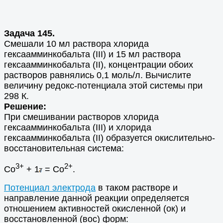
Задача 145.
Смешали 10 мл раствора хлорида
гексаамминкобальта (
ΙΙΙ
) и 15 мл раствора
гексаамминкобальта (
ΙΙ
), концентрации обоих
растворов равнялись 0,1 моль/л. Вычислите
величину редокс-потенциала этой системы при
298 К.
Решение:
При смешивании растворов хлорида
гексаамминкобальта (
Ι
ΙΙ) и хлорида
гексаамминкобальта (ΙΙ) образуется окислительно-
восстановительная система:
3+
2+
Со
+ 1
= Со
.
Потенциал электрода
в таком растворе и
направление данной реакции определяется
отношением активностей окисленной (ок) и
восстановленной (вос) форм: