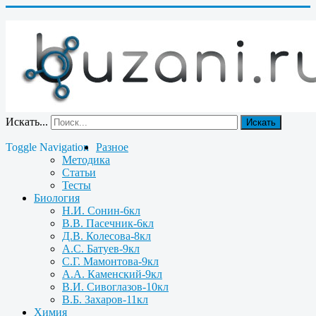
Искать...
Искать
Toggle Navigation
Разное
Методика
Статьи
Тесты
Биология
Н.И. Сонин-6кл
В.В. Пасечник-6кл
Д.В. Колесова-8кл
А.С. Батуев-9кл
С.Г. Мамонтова-9кл
А.А. Каменский-9кл
В.И. Сивоглазов-10кл
В.Б. Захаров-11кл
Химия