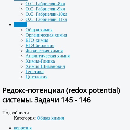
О.С. Габриелян-8кл
О.С. Габриелян-9кл
О.С. Габриелян-10кл
О.С. Габриелян-11кл
Задачи
Общая химия
Органическая химия
ЕГЭ-химия
ЕГЭ-биология
Физическая химия
Аналитическая химия
Химия-Глинка
Химия-Шиманович
Генетика
Цитология
Редокс-потенциал (redox potential)
системы. Задачи 145 - 146
Подробности
Категория:
Общая химия
коррозия