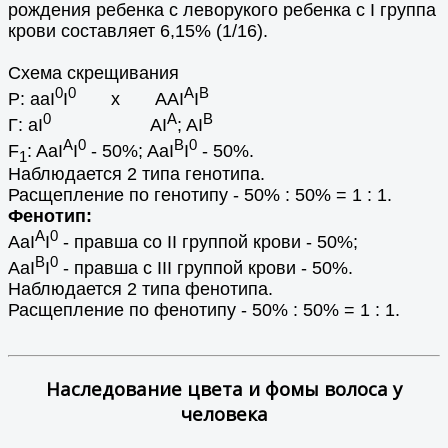
рождения ребенка с леворукого ребенка с I группа
крови составляет 6,15% (1/16).
Схема скрещивания
0
0
A
B
Р: aaI
I
х AAI
I
0
A
B
Г: aI
AI
; AI
А
0
B
0
F
: AaI
I
- 50%; AaI
I
- 50%.
1
Наблюдается 2 типа генотипа.
Расщепление по генотипу - 50% : 50% = 1 : 1.
Фенотип:
А
0
AaI
I
- правша со II группой крови - 50%;
B
0
AaI
I
- правша с III группой крови - 50%.
Наблюдается 2 типа фенотипа.
Расщепление по фенотипу - 50% : 50% = 1 : 1.
Наследование цвета и фомы волоса у
человека