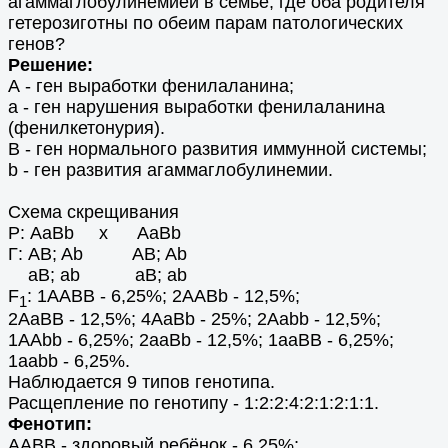
агаммаглобулинемией в семье, где оба родителя
гетерозиготны по обеим парам патологических
генов?
Решение:
А - ген выработки фенилаланина;
а - ген нарушения выработки фенилаланина
(фенилкетонурия).
В - ген нормального развития иммунной системы;
b - ген развития агаммаглобулинемии.
Схема скрещивания
Р: АаBb x AaBb
Г: AB; Ab AB; Ab
aB; ab aB; ab
F
: 1AABB - 6,25%; 2AABb - 12,5%;
1
2AaBB - 12,5%; 4AaBb - 25%; 2Aabb - 12,5%;
1ААbb - 6,25%; 2aaBb - 12,5%; 1aaBB - 6,25%;
1aabb - 6,25%.
Наблюдается 9 типов генотипа.
Расщепление по генотипу - 1:2:2:4:2:1:2:1:1.
Фенотип:
AABB - здоровый ребёнок - 6,25%;