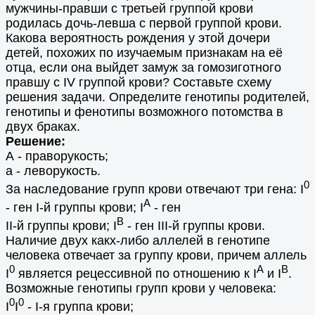
мужчины-правши с третьей группой крови
родилась дочь-левша с первой группой крови.
Какова вероятность рождения у этой дочери
детей, похожих по изучаемым признакам на её
отца, если она выйдет замуж за гомозиготного
правшу с IV группой крови? Составьте схему
решения задачи. Определите генотипы родителей,
генотипы и фенотипы возможного потомства в
двух браках.
Решение:
А - праворукость;
а - леворукость.
0
За наследование групп крови отвечают три гена: I
A
- ген I-й группы крови; I
- ген
B
II-й группы крови; I
- ген III-й группы крови.
Наличие двух какх-либо аллелей в генотипе
человека отвечает за группу крови, причем аллель
0
A
B
I
является рецессивной по отношению к I
и I
.
Возможные генотипы групп крови у человека:
0
0
I
I
- I-я группа крови;