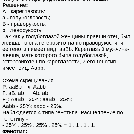
Решение:
А - кареглазость:
а - голубоглазость;
В - праворукость;
b - леворукость.
Так как у голубоглазой женщины-правши отец был
левша, то она гетерозиготна по праворукости, и
ее генотип имеет вид: aaBb. Кареглазый мужчина-
левша, мать которого была голубоглазой,
гетерозиготен по кареглазости, и его генотип
имеет вид: Ааbb.
Схема скрещивания
Р: aaBb х Ааbb
Г: aB; ab Ab; ab
F
: AaBb - 25%; aaBb - 25%;
1
Aabb - 25%; aabb - 25%.
Наблюдается 4 типа генотипа. Расщепление по
генотипу -
- 25% : 25% : 25% : 25% = 1 : 1 : 1 : 1.
Фенотип: