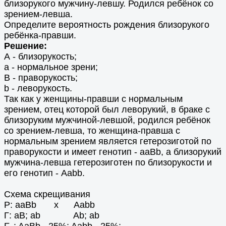
близорукого мужчину-левшу. Родился ребёнок со
зрением-левша.
Определите вероятность рождения близорукого
ребёнка-правши.
Решение:
А - близорукость;
а - нормальное зрени;
В - праворукость;
b - леворукость.
Так как у женщины-правши с нормальным
зрением, отец которой был леворукий, в браке с
близоруким мужчиной-левшой, родился ребёнок
со зрением-левша, то женщина-правша с
нормальным зрением является гетерозиготой по
праворукости и имеет генотип - aаBb, а близорукий
мужчина-левша гетерозиготен по близорукости и
его генотип - Aabb.
Схема скрещивания
Р: aаBb х Aabb
Г: aB; ab Ab; ab
F
: AaBb - 25%; Aabb - 25%;