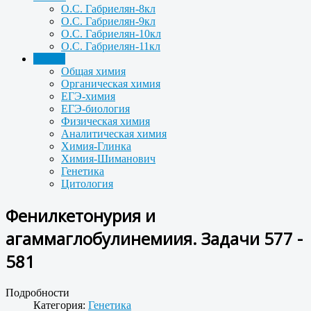
О.С. Габриелян-8кл
О.С. Габриелян-9кл
О.С. Габриелян-10кл
О.С. Габриелян-11кл
Задачи
Общая химия
Органическая химия
ЕГЭ-химия
ЕГЭ-биология
Физическая химия
Аналитическая химия
Химия-Глинка
Химия-Шиманович
Генетика
Цитология
Фенилкетонурия и
агаммаглобулинемиия. Задачи 577 -
581
Подробности
Категория:
Генетика