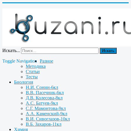
Искать...
Искать
Toggle Navigation
Разное
Методика
Статьи
Тесты
Биология
Н.И. Сонин-6кл
В.В. Пасечник-6кл
Д.В. Колесова-8кл
А.С. Батуев-9кл
С.Г. Мамонтова-9кл
А.А. Каменский-9кл
В.И. Сивоглазов-10кл
В.Б. Захаров-11кл
Химия