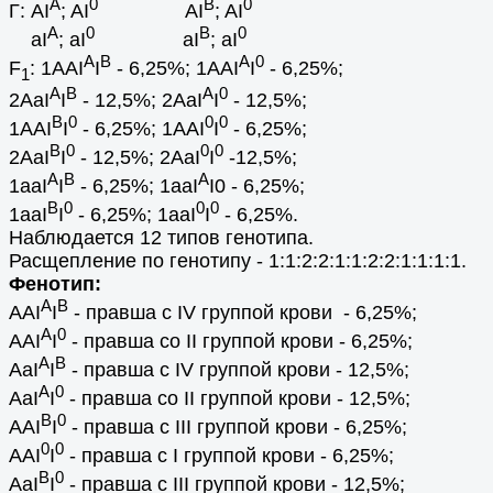
A
0
B
0
Г: AI
; AI
AI
; AI
A
0
B
0
aI
; aI
aI
; aI
A
B
A
0
F
: 1AAI
I
- 6,25%; 1AAI
I
- 6,25%;
1
A
B
A
0
2AaI
I
- 12,5%; 2AaI
I
- 12,5%;
B
0
0
0
1AAI
I
- 6,25%; 1AAI
I
- 6,25%;
B
0
0
0
2AaI
I
- 12,5%; 2AaI
I
-12,5%;
A
B
A
1aaI
I
- 6,25%; 1aaI
I0 - 6,25%;
B
0
0
0
1aaI
I
- 6,25%; 1aaI
I
- 6,25%.
Наблюдается 12 типов генотипа.
Расщепление по генотипу - 1:1:2:2:1:1:2:2:1:1:1:1.
Фенотип:
A
B
AAI
I
- правша с IV группой крови - 6,25%;
A
0
AAI
I
- правша со II группой крови - 6,25%;
A
B
AaI
I
- правша с IV группой крови - 12,5%;
A
0
AaI
I
- правша со II группой крови - 12,5%;
B
0
AAI
I
- правша с III группой крови - 6,25%;
0
0
AAI
I
- правша с I группой крови - 6,25%;
B
0
AaI
I
- правша с III группой крови - 12,5%;