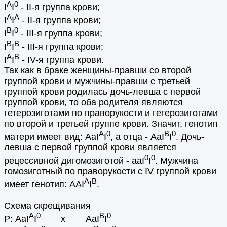
A
0
I
I
- II-я группа крови;
A
A
I
I
- II-я группа крови;
B
0
I
I
- III-я группа крови;
B
B
I
I
- III-я группа крови;
А
B
I
I
- IV-я группа крови.
Так как в браке женщины-правши со второй
группой крови и мужчины-правши с третьей
группой крови родилась дочь-левша с первой
группой крови, то оба родителя являются
гетерозиготами по праворукости и гетерозиготами
по второй и третьей группе крови. Значит, генотип
A
0
B
0
матери имеет вид: AaI
I
, а отца - AaI
I
. Дочь-
левша с первой группой крови является
0
0
рецессивной дигомозиготой - aaI
I
. Мужчина
гомозиготный по праворукости с IV группой крови
A
B
имеет генотип: AAI
I
.
Схема скрещивания
A
0
B
0
Р: AaI
I
х AaI
I