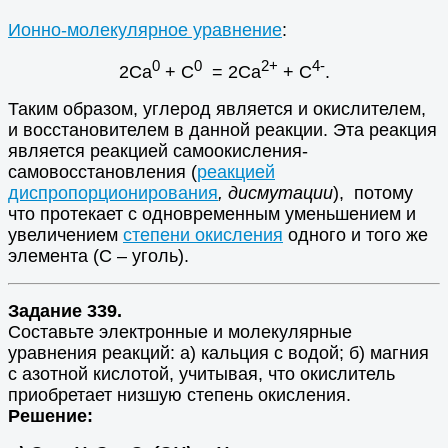
Ионно-молекулярное уравнение
:
0
0
2+
4-
2Ca
+ С
= 2Ca
+ С
.
Таким образом, углерод является и окислителем,
и восстановителем в данной реакции. Эта реакция
является реакцией самоокисления-
самовосстановления (
реакцией
диспропорционирования
, дисмутации
), потому
что протекает с одновременным уменьшением и
увеличением
степени окисления
одного и того же
элемента (С – уголь).
Задание 339.
Составьте электронные и молекулярные
уравнения реакций: а) кальция с водой; б) магния
с азотной кислотой, учитывая, что окислитель
приобретает низшую степень окисления.
Решение: