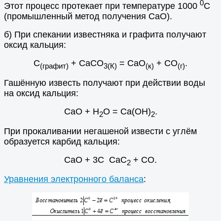
0
Этот процесс протекает при температуре 1000
С
(промышленный метод получения СаО).
б) При спекании известняка и графита получают
оксид кальция:
С
+ СаСО
= СаО
+ СО
.
(графит)
3(К)
(к)
(г)
Гашённую известь получают при действии воды
на оксид кальция:
СаО + Н
О = Са(ОН)
.
2
2
При прокаливании негашеной извести с углём
образуется карбид кальция:
СаО + 3С СаС
+ СО.
2
Уравнения электронного баланса
: