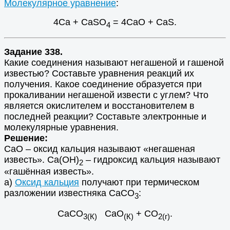
Молекулярное уравнение
:
4Са + CaSO
= 4СаО + CaS.
4
Задание 338.
Какие соединения называют негашеной и гашеной
известью? Составьте уравнения реакций их
получения. Какое соединение образуется при
прокаливании негашеной извести с углем? Что
является окислителем и восстановителем в
последней реакции? Составьте электронные и
молекулярные уравнения.
Решение:
СаО – оксид кальция называют «негашеная
известь». Са(ОН)
– гидроксид кальция называют
2
«гашённая известь».
а)
Оксид кальция
получают при термическом
разложении известняка СаСО
:
3
СаСО
СаО
+ СО
.
3(К)
(К)
2(г)