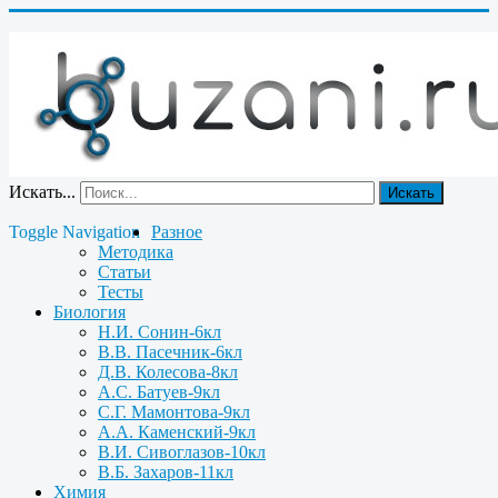
Искать...
Искать
Toggle Navigation
Разное
Методика
Статьи
Тесты
Биология
Н.И. Сонин-6кл
В.В. Пасечник-6кл
Д.В. Колесова-8кл
А.С. Батуев-9кл
С.Г. Мамонтова-9кл
А.А. Каменский-9кл
В.И. Сивоглазов-10кл
В.Б. Захаров-11кл
Химия