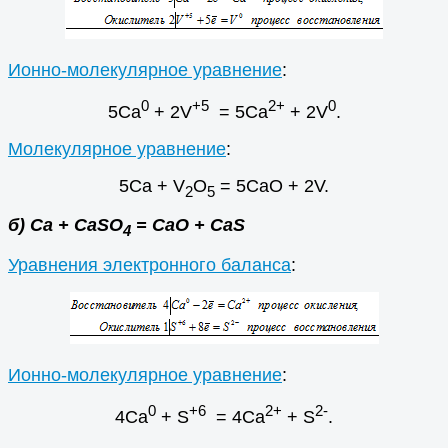
Ионно-молекулярное уравнение
:
0
+5
2+
0
5Ca
+ 2V
= 5Ca
+ 2V
.
Молекулярное уравнение
:
5Са + V
O
= 5СаО + 2V.
2
5
б) Ca + СаSO
=
CaO + CaS
4
Уравнения электронного баланса
:
Ионно-молекулярное уравнение
:
0
+6
2+
2-
4Ca
+ S
= 4Ca
+ S
.