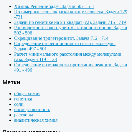
Химия. Решение задач. Задачи 507 - 511
Полимерные гены окраски кожи у человека. Задачи 729
-731
Задачи по генетике на хи-квадрат (χ2). Задачи 715 - 719
Растворимость соли с учетом активности ионов. Задачи
502 - 506
Скрещивание тригетерозигот. Задача 712 - 714.
Определение степени ионности связи в молекуле.
Задачи 497 - 501
Расчет минимального расстояния между молекулами
газа. Задачи 119 - 123
Определение возможности протекания реакции. Задачи
491 - 496
Метки
общая химия
генетика
соли
наследственность
растворы
аналитическая химия