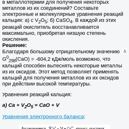
в металлотермии для получения некоторых
металлов из их соединений? Составьте
электронные и молекулярные уравнения реакций
кальция: а) с V
O
; б) СаSO
. В каждой из этих
2
5
4
реакций окислитель восстанавливается
максимально, приобретая низшую степень
окисления.
Решение:
Благодаря большому отрицательному значению
0
G
(СаО) = -604,2 кДж/моль возможно, что
298
кальций способен вытеснять некоторые металлы
из их оксидов. Этот метод позволяет применять
кальций для получения металлов из их оксидов
при действии высокой температуры.
Уравнения реакций кальция:
а) Са + V
O
= СаО + V
2
5
Уравнения электронного баланса
: