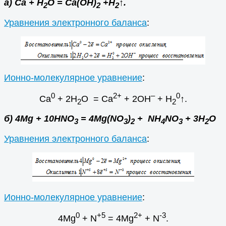
а) Са + Н
О = Са(ОН)
+Н
↑.
2
2
2
Уравнения электронного баланса
:
Ионно-молекулярное уравнение
:
0
2+
–
0
Ca
+ 2Н
О = Ca
+ 2ОН
+ Н
↑.
2
2
б) 4Mg + 10HNO
= 4Mg(NO
)
+ NH
NO
+ 3H
O
3
3
2
4
3
2
Уравнения электронного баланса
:
Ионно-молекулярное уравнение
:
0
+5
2+
-3
4Mg
+ N
= 4Mg
+ N
.