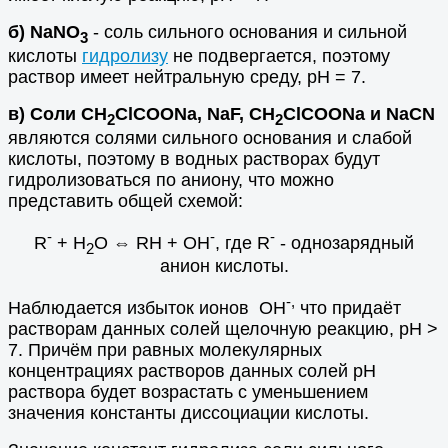
б) NaNO
- соль сильного основания и сильной
3
кислоты
гидролизу
не подвергается, поэтому
раствор имеет нейтральную среду, рН = 7.
в) Соли CH
ClCOONa, NaF, CH
ClCOONa и NaCN
2
2
являются солями сильного основания и слабой
кислоты, поэтому в водных растворах будут
гидролизоваться по аниону, что можно
представить общей схемой:
-
-
-
R
+ H
O ⇔ RH + OH
, где R
- однозарядный
2
анион кислоты.
-,
Наблюдается избыток ионов OH
что придаёт
растворам данных солей щелочную реакцию, рН >
7. Причём при равных молекулярных
концентрациях растворов данных солей рН
раствора будет возрастать с уменьшением
значения константы диссоциации кислоты.