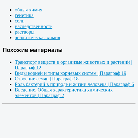
общая химия
генетика
соли
наследственность
растворы
аналитическая химия
Похожие материалы
Транспорт веществ в организме животных и растений |
Параграф 12
Виды корней и типы корневых систем | Параграф 19
Строение семян | Параграф 18
Роль бактерий в природе и жизни человека | Параграф 6
Введение. Общая характеристика химических
элементов | Параграф 2