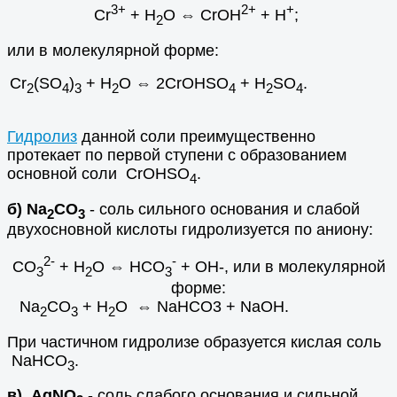
3+
2+
+
Cr
+ H
O ⇔ CrOH
+ H
;
2
или в молекулярной форме:
Cr
(SO
)
+ H
O ⇔ 2CrOHSO
+ H
SO
.
2
4
3
2
4
2
4
Гидролиз
данной соли преимущественно
протекает по первой ступени с образованием
основной соли CrOHSO
.
4
б) Na
CO
- соль сильного основания и слабой
2
3
двухосновной кислоты гидролизуется по аниону:
2-
-
CO
+ H
O ⇔ HCO
+ OH-, или в молекулярной
3
2
3
форме:
Na
CO
+ H
O ⇔ NaHCO3 + NaOH.
2
3
2
При частичном гидролизе образуется кислая соль
NaHCO
.
3
в) AgNO
- соль слабого основания и сильной