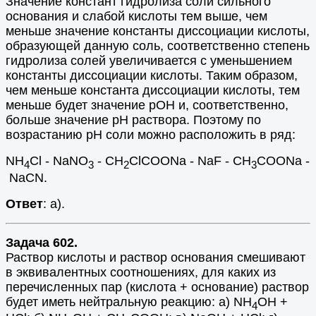
Значение констант гидролиза соли сильного
основания и слабой кислоты тем выше, чем
меньше значение константы диссоциации кислоты,
образующей данную соль, соответственно степень
гидролиза солей увеличивается с уменьшением
константы диссоциации кислоты. Таким образом,
чем меньше константа диссоциации кислоты, тем
меньше будет значение рОН и, соответственно,
больше значение рН раствора. Поэтому по
возрастанию рН соли можно расположить в ряд:
NH
Cl - NaNO
- CH
ClCOONa - NaF - CH
COONa -
4
3
2
3
NaCN.
Ответ
: а).
Задача 602.
Раствор кислоты и раствор основания смешивают
в эквивалентных соотношениях, для каких из
перечисленных пар (кислота + основание) раствор
будет иметь нейтральную реакцию: а) NH
OH +
4