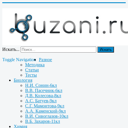
Искать...
Искать
Toggle Navigation
Разное
Методика
Статьи
Тесты
Биология
Н.И. Сонин-6кл
В.В. Пасечник-6кл
Д.В. Колесова-8кл
А.С. Батуев-9кл
С.Г. Мамонтова-9кл
А.А. Каменский-9кл
В.И. Сивоглазов-10кл
В.Б. Захаров-11кл
Химия