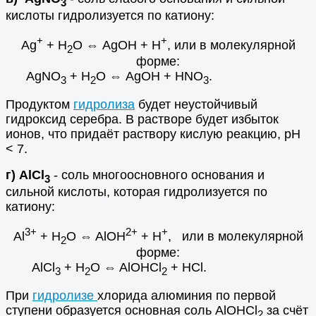
3
кислоты гидролизуется по катиону:
+
+
Ag
+ H
O ⇔ AgOH + H
, или в молекулярной
2
форме:
AgNO
+ H
O ⇔ AgOH + HNO
.
3
2
3
Продуктом
гидролиза
будет неустойчивый
гидроксид серебра. В растворе будет избыток
ионов, что придаёт раствору кислую реакцию, рН
< 7.
г) AlCl
- соль многоосновного основания и
3
сильной кислоты, которая гидролизуется по
катиону:
3+
2+
+
Al
+ H
O ⇔ AlOH
+ H
, или в молекулярной
2
форме:
AlCl
+ H
O ⇔ AlOHCl
+ HCl.
3
2
2
При
гидролизе
хлорида алюминия по первой
ступени образуется основная соль AlOHCl
за счёт
2