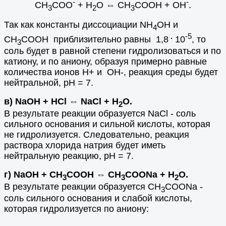
-
-
CH
COO
+ H
O ⇔ CH
COOH + OH
.
3
2
3
Так как константы диссоциации NH
OH и
4
.
-5
CH
COOH приблизительно равны 1,8
10
, то
3
соль будет в равной степени гидролизоваться и по
катиону, и по аниону, образуя примерно равные
количества ионов H+ и OH-, реакция среды будет
нейтральной, рН = 7.
в) NaOH + HCl ⇔ NaCl + H
O.
2
В результате реакции образуется NaCl - соль
сильного основания и сильной кислоты, которая
не гидролизуется. Следовательно, реакция
раствора хлорида натрия будет иметь
нейтральную реакцию, рН = 7.
г) NaOH + CH
COOH ⇔ CH
COONa + H
O.
3
3
2
В результате реакции образуется CH
COONa -
3
соль сильного основания и слабой кислоты,
которая гидролизуется по аниону: