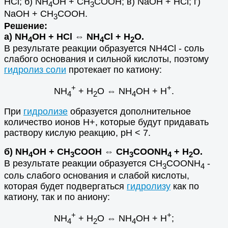
HCl; б) NH
OH + CH
COOH; в) NaOH + HCl; г)
4
3
NaOH + CH
COOH.
3
Решение:
а) NH
OH + HCl ⇔ NH
Cl + H
O.
4
4
2
В результате реакции образуется NH4Cl - соль
слабого основания и сильной кислоты, поэтому
гидролиз соли
протекает по катиону:
+
+
NH
+ H
O ⇔ NH
OH + H
.
4
2
4
При
гидролизе
образуется дополнительное
количество ионов H+, которые будут придавать
раствору кислую реакцию, рН < 7.
б) NH
OH + CH
COOH ⇔ CH
COONH
+ H
O.
4
3
3
4
2
В результате реакции образуется CH
COONH
-
3
4
соль слабого основания и слабой кислоты,
которая будет подвергаться
гидролизу
как по
катиону, так и по аниону:
+
+
NH
+ H
O ⇔ NH
OH + H
;
4
2
4