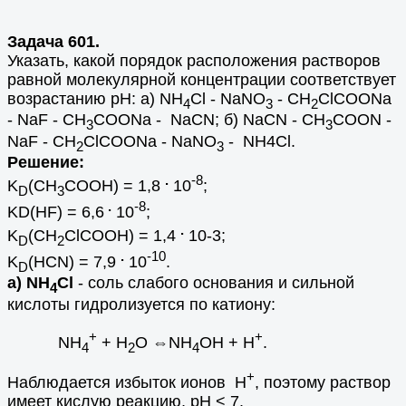
Задача 601.
Указать, какой порядок расположения растворов
равной молекулярной концентрации соответствует
возрастанию рН: а) NH
Cl - NaNO
- CH
ClCOONa
4
3
2
- NaF - CH
COONa - NaCN; б) NaCN - CH
COON -
3
3
NaF - CH
ClCOONa - NaNO
- NH4Cl.
2
3
Решение:
.
-8
K
(CH
COOH) = 1,8
10
;
D
3
.
-8
KD(HF) = 6,6
10
;
.
K
(CH
ClCOOH) = 1,4
10-3;
D
2
.
-10
K
(HCN) = 7,9
10
.
D
а) NH
Cl
- соль слабого основания и сильной
4
кислоты гидролизуется по катиону:
+
+
NH
+ H
O ⇔NH
OH + H
.
4
2
4
+
Наблюдается избыток ионов H
, поэтому раствор
имеет кислую реакцию, рН < 7.