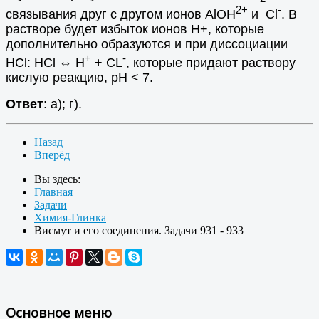
2+
-
связывания друг с другом ионов AlOH
и Cl
. В
растворе будет избыток ионов H+, которые
дополнительно образуются и при диссоциации
+
-
HCl: HCl ⇔ H
+ CL
, которые придают раствору
кислую реакцию, рН < 7.
Ответ
: а); г).
Назад
Вперёд
Вы здесь:
Главная
Задачи
Химия-Глинка
Висмут и его соединения. Задачи 931 - 933
Основное меню