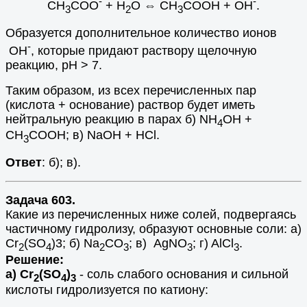
-
-
CH
COO
+ H
O ⇔ CH
COOH + OH
.
3
2
3
Образуется дополнительное количество ионов
-
OH
, которые придают раствору щелочную
реакцию, рН > 7.
Таким образом, из всех перечисленных пар
(кислота + основание) раствор будет иметь
нейтральную реакцию в парах б) NH
OH +
4
CH
COOH; в) NaOH + HCl.
3
Ответ
: б); в).
Задача 603.
Какие из перечисленных ниже солей, подвергаясь
частичному гидролизу, образуют основные соли: а)
Cr
(SO
)3; б) Na
CO
; в) AgNO
; г) AlCl
.
2
4
2
3
3
3
Решение:
а) Cr
(SO
)
- соль слабого основания и сильной
2
4
3
кислоты гидролизуется по катиону: