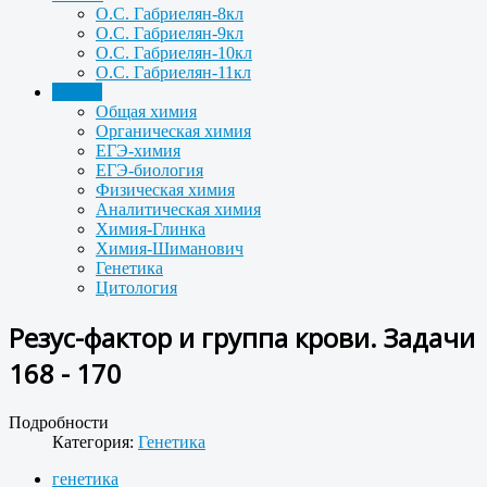
О.С. Габриелян-8кл
О.С. Габриелян-9кл
О.С. Габриелян-10кл
О.С. Габриелян-11кл
Задачи
Общая химия
Органическая химия
ЕГЭ-химия
ЕГЭ-биология
Физическая химия
Аналитическая химия
Химия-Глинка
Химия-Шиманович
Генетика
Цитология
Резус-фактор и группа крови. Задачи
168 - 170
Подробности
Категория:
Генетика
генетика