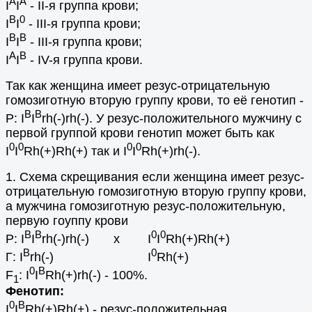
A
A
I
I
- II-я группа крови;
B
0
I
I
- III-я группа крови;
B
B
I
I
- III-я группа крови;
A
B
I
I
- IV-я группа крови.
Так как женщина имеет резус-отрицательную
гомозиготную вторую группу крови, то её генотип -
В
В
Р: I
I
rh(-)rh(-). У резус-положительного мужчину с
первой группой крови генотип может быть как
0
0
0
0
I
I
Rh(+)Rh(+) так и I
I
Rh(+)rh(-).
1. Схема скрещивания если женщина имеет резус-
отрицательную гомозиготную вторую группу крови,
а мужчина гомозиготную резус-положительную,
первую гоуппу крови
В
В
0
0
Р: I
I
rh(-)rh(-) х I
I
Rh(+)Rh(+)
В
0
Г: I
rh(-) I
Rh(+)
0
В
F
: I
I
Rh(+)rh(-) - 100%.
1
Фенотип:
0
В
I
I
Rh(+)Rh(+) - резус-положительная,