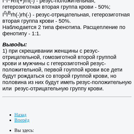
I
I
Rh(+)rh(-) - резус-положительная,
гетерозиготная вторая группа крови - 50%;
0
В
I
I
rh(-)rh(-) - резус-отрицательная, гетерозиготная
вторая группа крови - 50%.
Наблюдается 2 типа фенотипа. Расщепление по
фенотипу - 1:1.
Выводы:
1) при скрещивании женщины с резус-
отрицательной, гомозиготной второй группой
крови и мужчины с гетерозиготной резус-
положительной, первой гоуппой крови все дети
будут рождаться со второй группой крови, но
половина из них будут иметь резус-положительную
или резус-отрицательную группу крови.
Назад
Вперёд
Вы здесь: