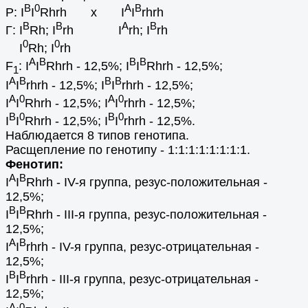
B
0
A
B
Р: I
I
Rhrh х I
I
rhrh
B
B
A
B
Г: I
Rh; I
rh I
rh; I
rh
0
0
I
Rh; I
rh
А
В
В
B
F
: I
I
Rhrh - 12,5%; I
I
Rhrh - 12,5%;
1
A
B
B
B
I
I
rhrh - 12,5%; I
I
rhrh - 12,5%;
A
0
A
0
I
I
Rhrh - 12,5%; I
I
rhrh - 12,5%;
B
0
B
0
I
I
Rhrh - 12,5%; I
I
rhrh - 12,5%.
Наблюдается 8 типов генотипа.
Расщепление по генотипу - 1:1:1:1:1:1:1:1.
Фенотип:
А
В
I
I
Rhrh - IV-я группа, резус-положительная -
12,5%;
В
B
I
I
Rhrh - III-я группа, резус-положительная -
12,5%;
A
B
I
I
rhrh - IV-я группа, резус-отрицательная -
12,5%;
B
B
I
I
rhrh - III-я группа, резус-отрицательная -
12,5%;
A
0