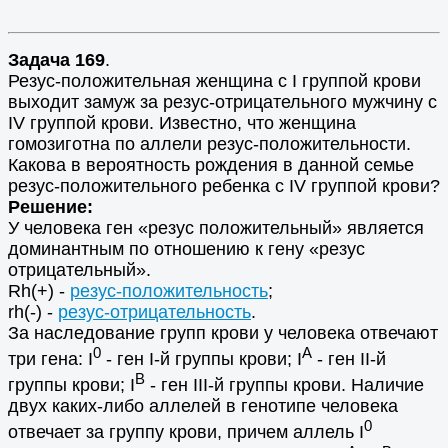
Задача 169
.
Резус-положительная женщина с I группой крови
выходит замуж за резус-отрицательного мужчину с
IV группой крови. Известно, что женщина
гомозиготна по аллели резус-положительности.
Какова в вероятность рождения в данной семье
резус-положительного ребенка с IV группой крови?
Решение:
У человека ген «резус положительный» является
доминантным по отношению к гену «резус
отрицательный».
Rh(+) -
резус-положительность
;
rh(-) -
резус-отрицательность
.
За наследование групп крови у человека отвечают
0
A
три гена: I
- ген I-й группы крови; I
- ген II-й
B
группы крови; I
- ген III-й группы крови. Наличие
двух каких-либо аллелей в генотипе человека
0
отвечает за группу крови, причем аллель I