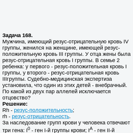
Задача 168.
Мужчина, имеющий резус-отрицательную кровь IV
группы, женился на женщине, имеющей резус-
положительную кровь III группы. У отца жены была
резус-отрицательная кровь I группы. В семье 2
ребенка: у первого - резус-положительная кровь I
группы, у второго - резус-отрицательная кровь
IIIгруппы. Судебно-медицинская экспертиза
установила, что один из этих детей - внебрачный.
По какой из двух пар аллелей исключается
отцовство?
Решение:
Rh -
резус-положительность
;
rh -
резус-отрицательность
.
За наследование групп крови у человека отвечают
0
A
три гена: I
- ген I-й группы крови; I
- ген II-й