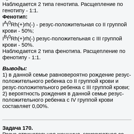
Наблюдается 2 типа генотипа. Расщепление по
генотипу - 1:1.
Фенотип:
А
0
I
I
Rh(+)rh(-) - резус-положительная со II группой
крови - 50%;
B
0
I
I
Rh(+)rh(-) резус-положительная с III группой
крови - 50%.
Наблюдается 2 типа фенотипа. Расщепление по
фенотипу - 1:1.
Выводы:
1) в данной семье равновероятно рождение резус-
положительного ребенка со II группой крови и
резус-положительного ребенка с III группой крови;
2) вероятность рождения в данной семье резус-
положительного ребенка с IV группой крови
составляет 0,00%.
Задача 170.