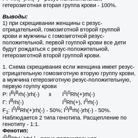
гетерозиготная вторая группа крови - 100%.
Выводы:
1) при скрещивании женщины с резус-
отрицательной, гомозиготной второй группой
крови и мужчины с гомозиготной резус-
положительной, первой гоуппой крови все дети
будут рождаться с резус-положительной,
гетерозиготной второй группой крови.
1. Схема скрещивания если женщина имеет резус-
отрицательную гомозиготную вторую группу крови,
а мужчина гетерозиготную резус-положительную,
первую гоуппу крови
В
В
0
0
Р: I
I
rh(-)rh(-) х I
I
Rh(+)rh(-)
В
0
0
Г: I
rh(-) I
Rh(+), I
rh(-)
0
В
0
В
F
: I
I
Rh(+)rh(-) - 50%; I
I
rh(-)rh(-) - 50%.
1
Наблюдается 2 типа генотипа. Расщепление по
генотипу - 1:1.
Фенотип:
0
В