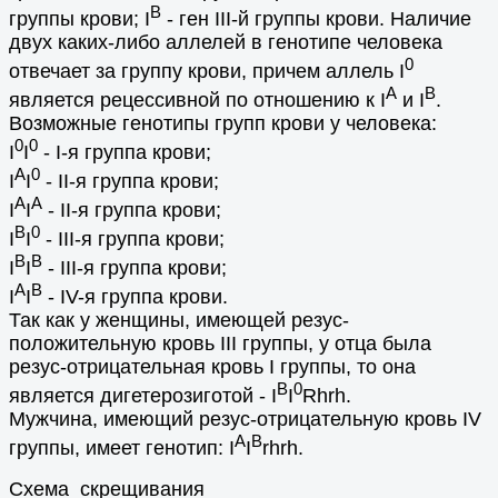
B
группы крови; I
- ген III-й группы крови. Наличие
двух каких-либо аллелей в генотипе человека
0
отвечает за группу крови, причем аллель I
A
B
является рецессивной по отношению к I
и I
.
Возможные генотипы групп крови у человека:
0
0
I
I
- I-я группа крови;
A
0
I
I
- II-я группа крови;
A
A
I
I
- II-я группа крови;
B
0
I
I
- III-я группа крови;
B
B
I
I
- III-я группа крови;
A
B
I
I
- IV-я группа крови.
Так как у женщины, имеющей резус-
положительную кровь III группы, у отца была
резус-отрицательная кровь I группы, то она
B
0
является дигетерозиготой - I
I
Rhrh.
Мужчина, имеющий резус-отрицательную кровь IV
A
B
группы, имеет генотип: I
I
rhrh.
Схема скрещивания