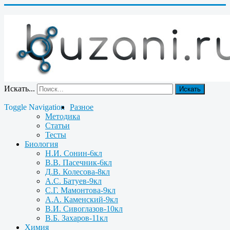
Искать...
Искать
Toggle Navigation
Разное
Методика
Статьи
Тесты
Биология
Н.И. Сонин-6кл
В.В. Пасечник-6кл
Д.В. Колесова-8кл
А.С. Батуев-9кл
С.Г. Мамонтова-9кл
А.А. Каменский-9кл
В.И. Сивоглазов-10кл
В.Б. Захаров-11кл
Химия