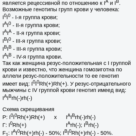
A
B
является рецессивной по отношению к I
и I
.
Возможные генотипы групп крови у человека:
0
0
I
I
- I-я группа крови;
A
0
I
I
- II-я группа крови;
A
A
I
I
- II-я группа крови;
B
0
I
I
- III-я группа крови;
B
B
I
I
- III-я группа крови;
A
B
I
I
- IV-я группа крови.
Так как женщина резус-положительная с I группой
крови и известно, что женщина гомозиготна по
аллели резус-положительности то ее генотип
0
0
имеет вид: I
I
Rh(+)Rh(+). У резус-отрицательного
мыжчины с IV группой крови генотип имеед вид:
A
B
I
I
rh(-)rh(-)
Схема скрещивания
0
0
A
B
Р: I
I
Rh(+)Rh(+) х I
I
rh(-)rh(-)
0
А
В
Г: I
Rh(+) I
rh(-); I
rh(-)
А
0
B
0
F
: I
I
Rh(+)rh(-) - 50%; I
I
Rh(+)rh(-) - 50%.
1