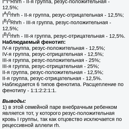
I
I
Rhrh - II-я группа, резус-положительная -
12,5%;
A
0
I
I
rhrh - II-я группа, резус-отрицательная - 12,5%;
B
0
I
I
Rhrh - III-я группа, резус-положительная -
12,5%;
B
0
I
I
rhrh - III-я группа, резус-отрицательная - 12,5%.
Наблюдаемый фенотип:
IV-я группа, резус-положительная - 12,5%;
IV-я группа, резус-отрицательная - 12,5%;
III-я группа, резус-положительная - 25%;
III-я группа, резус-отрицательная - 25%;
II-я группа, резус-положительная - 12,5%;
II-я группа, резус-отрицательная - 12,5%.
Наблюдается 6 типов фенотипа. Расщепление по
фенотипу - 1:1:2:2:1:1.
Выводы:
1) в этой семейной паре внебрачным ребенком
является тот, у которого резус-положительная
кровь I группы, так как отцовство исключается по
рецессивной аллели rh.