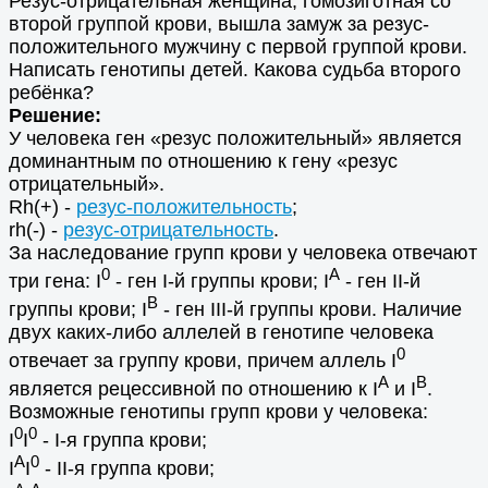
Резус-отрицательная женщина, гомозиготная со
второй группой крови, вышла замуж за резус-
положительного мужчину с первой группой крови.
Написать генотипы детей. Какова судьба второго
ребёнка?
Решение:
У человека ген «резус положительный» является
доминантным по отношению к гену «резус
отрицательный».
Rh(+) -
резус-положительность
;
rh(-) -
резус-отрицательность
.
За наследование групп крови у человека отвечают
0
A
три гена: I
- ген I-й группы крови; I
- ген II-й
B
группы крови; I
- ген III-й группы крови. Наличие
двух каких-либо аллелей в генотипе человека
0
отвечает за группу крови, причем аллель I
A
B
является рецессивной по отношению к I
и I
.
Возможные генотипы групп крови у человека:
0
0
I
I
- I-я группа крови;
A
0
I
I
- II-я группа крови;