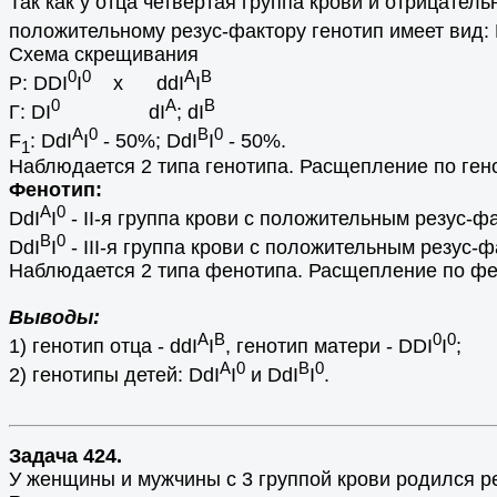
Так как у отца четвертая группа крови и отрицатель
положительному резус-фактору генотип имеет вид:
Схема скрещивания
0
0
А
В
Р: DDI
I
х ddI
I
0
A
B
Г: DI
dI
; dI
A
0
B
0
F
: DdI
I
- 50%; DdI
I
- 50%.
1
Наблюдается 2 типа генотипа. Расщепление по генот
Фенотип:
A
0
DdI
I
- II-я группа крови с положительным резус-ф
B
0
DdI
I
- III-я группа крови с положительным резус-
Наблюдается 2 типа фенотипа. Расщепление по фено
Выводы:
А
В
0
0
1) генотип отца - ddI
I
, генотип матери - DDI
I
;
A
0
B
0
2) генотипы детей: DdI
I
и DdI
I
.
Задача 424.
У женщины и мужчины с 3 группой крови родился ре