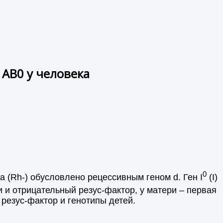
 АВ0 у человека
0
 (Rh-) обусловлено рецессивным геном d. Ген I
(I)
ови и отрицательный резус-фактор, у матери – первая
 резус-фактор и генотипы детей.