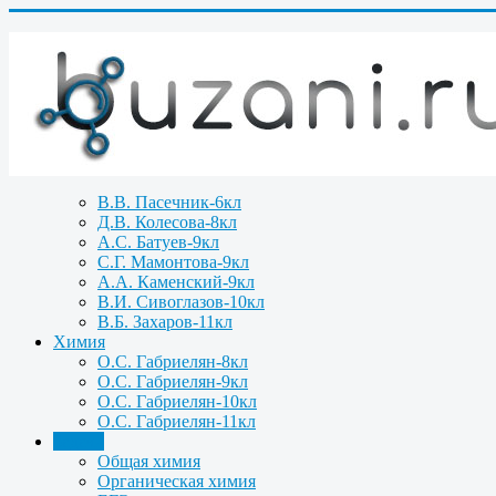
В.В. Пасечник-6кл
Д.В. Колесова-8кл
А.С. Батуев-9кл
С.Г. Мамонтова-9кл
А.А. Каменский-9кл
В.И. Сивоглазов-10кл
В.Б. Захаров-11кл
Химия
О.С. Габриелян-8кл
О.С. Габриелян-9кл
О.С. Габриелян-10кл
О.С. Габриелян-11кл
Задачи
Общая химия
Органическая химия