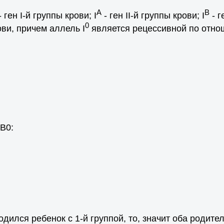
A
B
- ген I-й группы крови; I
- ген II-й группы крови; I
- г
0
ови, причем аллель I
является рецессивной по отнош
В0:
дился ребенок с 1-й группой, то, значит оба родител