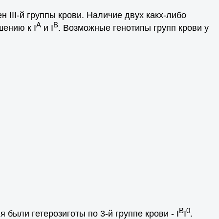
ен III-й группы крови. Наличие двух какх-либо
A
B
ению к I
и I
. Возможные генотипы групп крови у
B
0
я были гетерозиготы по 3-й группе крови - I
I
.