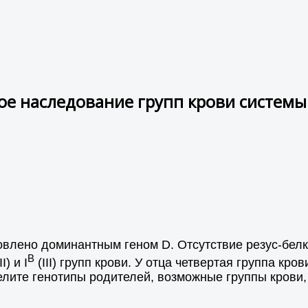
е наследование групп крови системы
овлено доминантным геном D. Отсутствие резус-белка
B
II) и I
(III) групп крови. У отца четвертая группа кр
елите генотипы родителей, возможные группы крови,