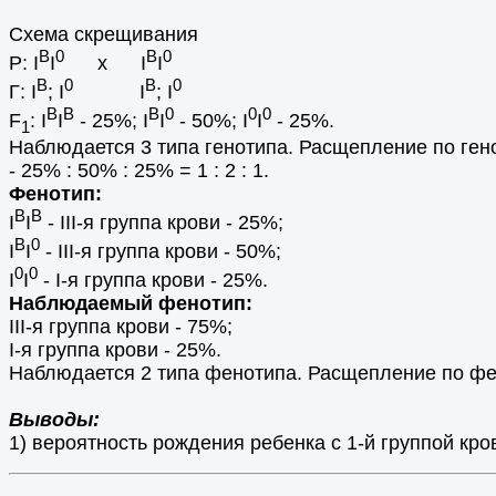
Схема скрещивания
B
0
B
0
Р: I
I
х I
I
B
0
B
0
Г: I
; I
I
; I
B
B
B
0
0
0
F
: I
I
- 25%; I
I
- 50%; I
I
- 25%.
1
Наблюдается 3 типа генотипа. Расщепление по гено
- 25% : 50% : 25% = 1 : 2 : 1.
Фенотип:
B
B
I
I
- III-я группа крови - 25%;
B
0
I
I
- III-я группа крови - 50%;
0
0
I
I
- I-я группа крови - 25%.
Наблюдаемый фенотип:
III-я группа крови - 75%;
I-я группа крови - 25%.
Наблюдается 2 типа фенотипа. Расщепление по фено
Выводы:
1) вероятность рождения ребенка с 1-й группой кров