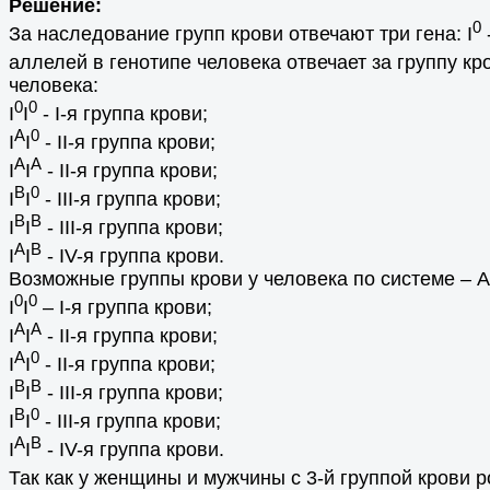
Решение:
0
За наследование групп крови отвечают три гена: I
аллелей в генотипе человека отвечает за группу кр
человека:
0
0
I
I
- I-я группа крови;
A
0
I
I
- II-я группа крови;
A
A
I
I
- II-я группа крови;
B
0
I
I
- III-я группа крови;
B
B
I
I
- III-я группа крови;
А
B
I
I
- IV-я группа крови.
Возможные группы крови у человека по системе – А
0
0
I
I
– I-я группа крови;
A
A
I
I
- II-я группа крови;
A
0
I
I
- II-я группа крови;
В
В
I
I
- III-я группа крови;
В
0
I
I
- III-я группа крови;
А
В
I
I
- IV-я группа крови.
Так как у женщины и мужчины с 3-й группой крови ро