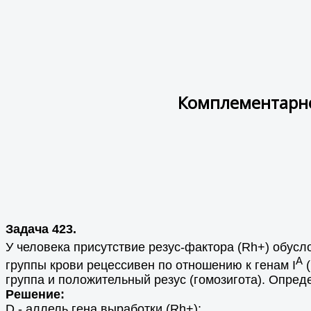
Комплементарно
Задача 423.
У человека присутствие резус-фактора (Rh+) обусл
A
группы крови рецессивен по отношению к генам I
(
группа и положительный резус (гомозигота). Опред
Решение:
D - аллель гена выработки (Rh+);