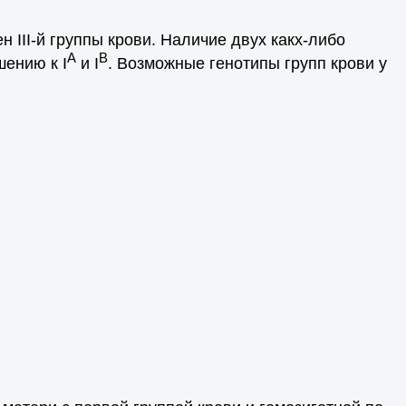
ен III-й группы крови. Наличие двух какх-либо
A
B
ению к I
и I
. Возможные генотипы групп крови у