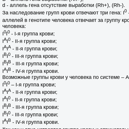
d - аллель гена отсутствие выработки (Rh+), (Rh-).
0
За наследование групп крови отвечают три гена: I
аллелей в генотипе человека отвечает за группу кр
человека:
0
0
I
I
- I-я группа крови;
A
0
I
I
- II-я группа крови;
A
A
I
I
- II-я группа крови;
B
0
I
I
- III-я группа крови;
B
B
I
I
- III-я группа крови;
А
B
I
I
- IV-я группа крови.
Возможные группы крови у человека по системе – А
0
0
I
I
– I-я группа крови;
A
A
I
I
- II-я группа крови;
A
0
I
I
- II-я группа крови;
В
В
I
I
- III-я группа крови;
В
0
I
I
- III-я группа крови;
А
В
I
I
- IV-я группа крови.