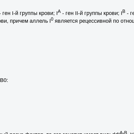
A
B
- ген I-й группы крови; I
- ген II-й группы крови; I
- г
0
ови, причем аллель I
является рецессивной по отнош
В0:
А
В