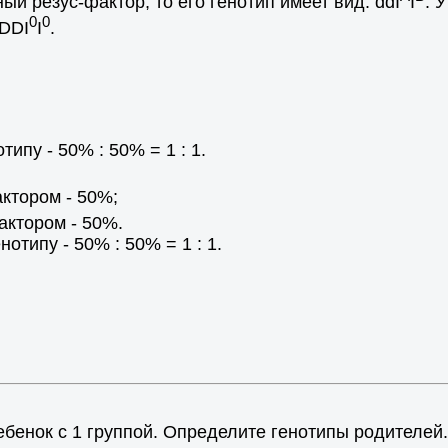
ный резус-фактор, то его генотип имеет вид: ddI
I
. 
0
0
 DDI
I
.
ипу - 50% : 50% = 1 : 1.
актором - 50%;
фактором - 50%.
типу - 50% : 50% = 1 : 1.
бенок с 1 группой. Определите генотипы родителей.