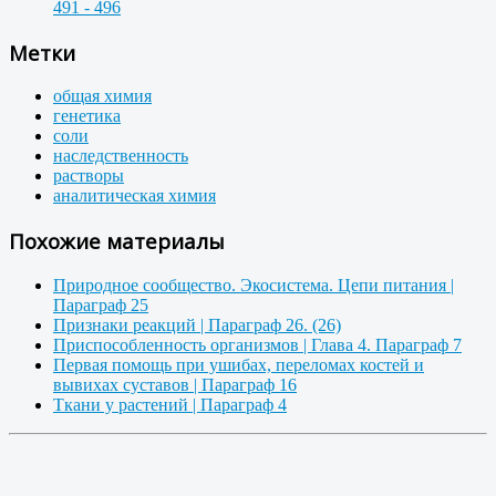
491 - 496
Метки
общая химия
генетика
соли
наследственность
растворы
аналитическая химия
Похожие материалы
Природное сообщество. Экосистема. Цепи питания |
Параграф 25
Признаки реакций | Параграф 26. (26)
Приспособленность организмов | Глава 4. Параграф 7
Первая помощь при ушибах, переломах костей и
вывихах суставов | Параграф 16
Ткани у растений | Параграф 4