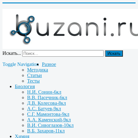
Искать...
Искать
Toggle Navigation
Разное
Методика
Статьи
Тесты
Биология
Н.И. Сонин-6кл
В.В. Пасечник-6кл
Д.В. Колесова-8кл
А.С. Батуев-9кл
С.Г. Мамонтова-9кл
А.А. Каменский-9кл
В.И. Сивоглазов-10кл
В.Б. Захаров-11кл
Химия