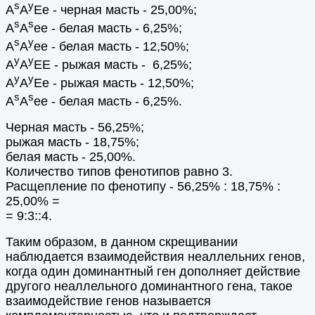
s
y
A
A
Ee - черная масть - 25,00%;
s
s
A
A
ee - белая масть - 6,25%;
s
y
A
A
ee - белая масть - 12,50%;
y
y
A
A
EE - рыжая масть - 6,25%;
y
y
A
A
Ee - рыжая масть - 12,50%;
s
s
A
A
ee - белая масть - 6,25%.
Черная масть - 56,25%;
рыжая масть - 18,75%;
белая масть - 25,00%.
Количество типов фенотипов равно 3.
Расщепление по фенотипу - 56,25% : 18,75% :
25,00% =
= 9:3::4.
Таким образом, в данном скрещивании
наблюдается взаимодействия неаллельних генов,
когда один доминантный ген дополняет действие
другого неаллельного доминантного гена, такое
взаимодействие генов называется