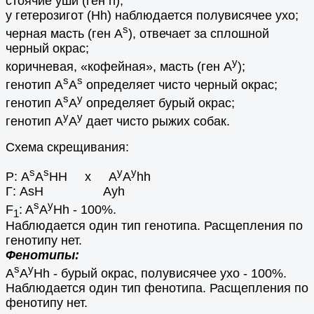
стоячие уши (ген h);
у гетерозигот (Hh) наблюдается полувисячее ухо;
s
черная масть (ген A
), отвечает за сплошной
черный окрас;
y
коричневая, «кофейная», масть (ген A
);
s
s
генотип A
A
определяет чисто черный окрас;
s
y
генотип A
A
определяет бурый окрас;
у
y
генотип A
A
дает чисто рыжих собак.
Схема скрещивания:
s
s
у
y
Р: A
A
НН х A
A
hh
Г: AsН Ayh
s
y
F
: A
A
Нh - 100%.
1
Наблюдается один тип генотипа. Расщепления по
генотипу нет.
Фенотипы:
s
y
A
A
Нh - бурый окрас, полувисячее ухо - 100%.
Наблюдается один тип фенотипа. Расщепления по
фенотипу нет.