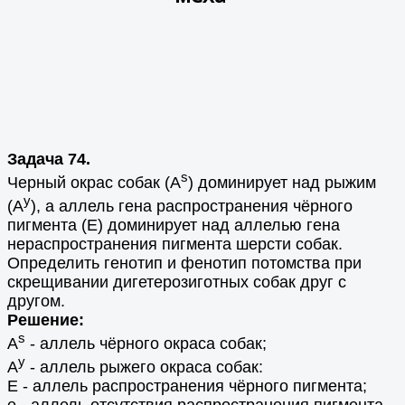
Задача 74.
s
Черный окрас собак (A
) доминирует над рыжим
y
(A
), а аллель гена распространения чёрного
пигмента (Е) доминирует над аллелью гена
нераспространения пигмента шерсти собак.
Определить генотип и фенотип потомства при
скрещивании дигетерозиготных собак друг с
другом.
Решение:
s
A
- аллель чёрного окраса собак;
y
А
- аллель рыжего окраса собак:
Е - аллель распространения чёрного пигмента;
е - аллель отсутствия распространения пигмента.