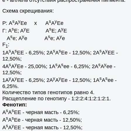
Схема скрещивания:
s
y
s
y
Р: A
A
Ee x A
A
Ee
s
y
s
y
Г: A
E; A
E A
E; A
E
s
y
s
y
A
е; A
e A
е; A
e
F
:
1
s
s
s
s
s
y
1A
A
EE - 6,25%; 2A
A
Ee - 12,50%; 2A
A
EE -
12,50%;
s
y
s
s
s
y
4A
A
Ee - 25,00%; 1A
A
ee - 6,25%; 2A
A
ee -
12,50%;
y
y
y
y
s
s
1A
A
EE - 6,25%; 2A
A
Ee - 12,50%; 1A
A
ee -
6,25%.
Количество типов генотипов равно 4.
Расщепление по генотипу - 1:2:2:4:1:2:1:2:1.
Фенотип:
s
s
A
A
EE - черная масть - 6,25%;
s
s
A
A
Ee - черная масть - 12,50%;
s
y
A
A
EE - черная масть - 12,50%;