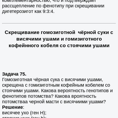
комплементарностью, что и подтверждает
рассщепление по фенотипу при скрещивании
дигетерозигот как 9:3:4.
Скрещивание гомозиготной чёрной суки с
висячими ушами и гомизиготного
кофейнного кобеля со стоячими ушами
Задача 75.
Гомозиготная чёрная сука с висячими ушами,
скрещена с гомизиготным кофейным кобелем со
стоячими ушами. Какова вероятность генотипов и
фенотипов потомства? Какова вроятность
потомстваа черной масти с висячиими ушами?
Решение
:
висячее ухо (ген H);