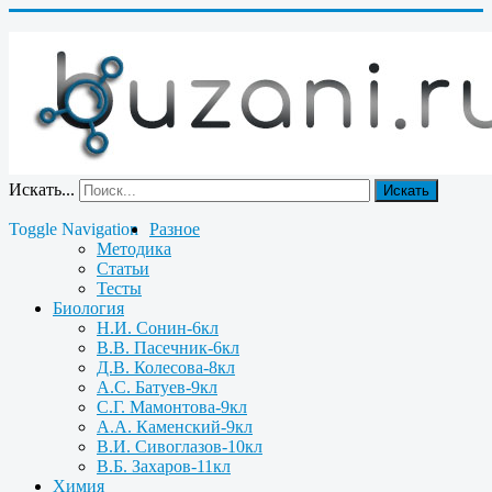
Искать...
Искать
Toggle Navigation
Разное
Методика
Статьи
Тесты
Биология
Н.И. Сонин-6кл
В.В. Пасечник-6кл
Д.В. Колесова-8кл
А.С. Батуев-9кл
С.Г. Мамонтова-9кл
А.А. Каменский-9кл
В.И. Сивоглазов-10кл
В.Б. Захаров-11кл
Химия