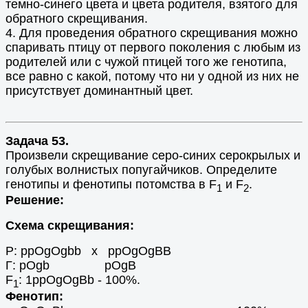
темно-синего цвета и цвета родителя, взятого для
обратного скрещивания.
4. Для проведения обратного скрещивания можно
спаривать птицу от первого поколения с любым из
родителей или с чужой птицей того же генотипа,
все равно с какой, потому что ни у одной из них не
присутствует доминантный цвет.
Задача 53.
Произвели скрещивание серо-синих серокрылых и
голубых волнистых попугайчиков. Определите
генотипы и фенотипы потомства в F
и F
.
1
2
Решение:
Схема скрещивания:
Р: ppOgOgbb х ppOgOgBB
Г: pOgb pOgВ
F
: 1ppOgOgBb - 100%.
1
Фенотип: