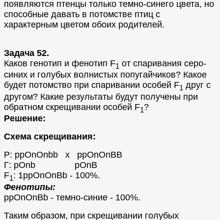
появляются птенцы только темно-синего цвета, но
способные давать в потомстве птиц с
характерным цветом обоих родителей.
Задача 52.
Каков генотип и фенотип F
от спаривания серо-
1
синих и голубых волнистых попугайчиков? Какое
будет потомство при спаривании особей F
друг с
1
другом? Какие результаты будут получены при
обратном скрещивании особей F
?
1
Решение:
Схема скрещивания:
Р: ppOnOnbb х ppOnOnBB
Г: pOnb pOnВ
F
: 1ppOnOnBb - 100%.
1
Фенотипы:
ppOnOnBb - темно-синие - 100%.
Таким образом, при скрещивании голубых