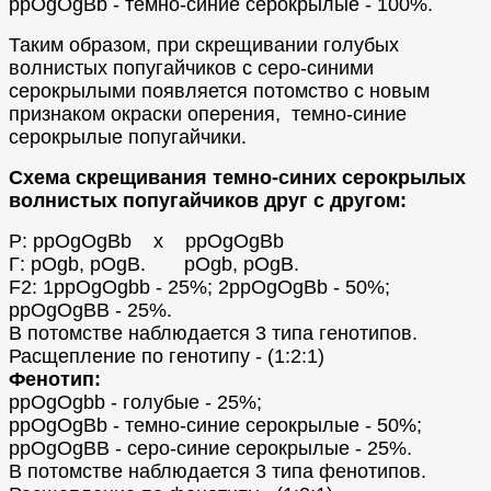
ppOgOgBb - темно-синие серокрылые - 100%.
Таким образом, при скрещивании голубых
волнистых попугайчиков с серо-синими
серокрылыми появляется потомство с новым
признаком окраски оперения, темно-синие
серокрылые попугайчики.
Схема скрещивания темно-синих серокрылых
волнистых попугайчиков друг с другом:
Р: ppOgOgВb х ppOgOgВb
Г: pOgb, pOgВ. pOgb, pOgВ.
F2: 1ppOgOgbb - 25%; 2ppOgOgВb - 50%;
ppOgOgBB - 25%.
В потомстве наблюдается 3 типа генотипов.
Расщепление по генотипу - (1:2:1)
Фенотип:
ppOgOgbb - голубые - 25%;
ppOgOgВb - темно-синие серокрылые - 50%;
ppOgOgBB - серо-синие серокрылые - 25%.
В потомстве наблюдается 3 типа фенотипов.