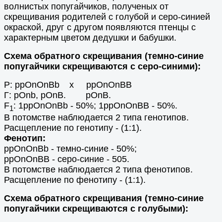
волнистых попугайчиков, полученых от
скрещивания родителей с голубой и серо-синией
окраской, друг с другом появляются птенцы с
характерным цветом дедушки и бабушки.
Схема обратного скрещивания (темно-синие
попугайчики скрещиваются с серо-синими):
Р: ppOnOnBb х ppOnOnBB
Г: pOnb, pOnВ. pOnВ.
F
: 1ppOnOnBb - 50%; 1ppOnOnBB - 50%.
1
В потомстве наблюдается 2 типа генотипов.
Расщепление по генотипу - (1:1).
Фенотип:
ppOnOnBb - темно-синие - 50%;
ppOnOnBB - серо-синие - 505.
В потомстве наблюдается 2 типа фенотипов.
Расщепление по фенотипу - (1:1).
Схема обратного скрещивания (темно-синие
попугайчики скрещиваются с голубыми):