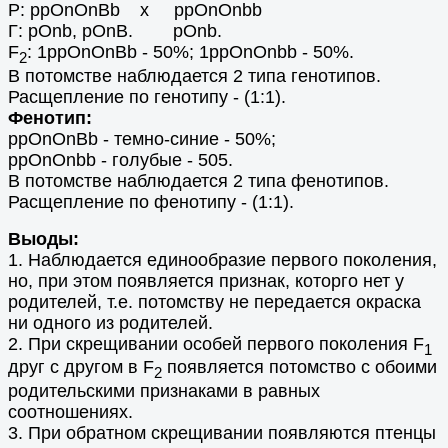
Р: ppOnOnBb х ppOnOnbb
Г: pOnb, pOnВ. pOnb.
F
: 1ppOnOnBb - 50%; 1ppOnOnbb - 50%.
2
В потомстве наблюдается 2 типа генотипов.
Расщепление по генотипу - (1:1).
Фенотип:
ppOnOnBb - темно-синие - 50%;
ppOnOnbb - голубые - 505.
В потомстве наблюдается 2 типа фенотипов.
Расщепление по фенотипу - (1:1).
Выоды:
1. Наблюдается единообразие первого поколения,
но, при этом появляется признак, которго нет у
родителей, т.е. потомству не передается окраска
ни одного из родителей.
2. При скрещивании особей первого поколения F
1
друг с другом в F
появляется потомство с обоими
2
родительскими признаками в равных
соотношениях.
3. При обратном скрещивании появляются птенцы