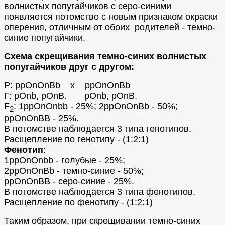
волнистых попугайчиков с серо-синими
появляется потомство с новым признаком окраски
оперения, отличным от обоих родителей - темно-
синие попугайчики.
Схема скрещивания темно-синих волнистых
попугайчиков друг с другом:
Р: ppOnOnBb х ppOnOnBb
Г: pOnb, pOnВ. pOnb, pOnВ.
F
: 1ppOnOnbb - 25%; 2ppOnOnBb - 50%;
2
ppOnOnBB - 25%.
В потомстве наблюдается 3 типа генотипов.
Расщепление по генотипу - (1:2:1)
Фенотип
:
1ppOnOnbb - голубые - 25%;
2ppOnOnBb - темно-синие - 50%;
ppOnOnBB - серо-синие - 25%.
В потомстве наблюдается 3 типа фенотипов.
Расщепление по фенотипу - (1:2:1)
Таким образом, при скрещивании темно-синих