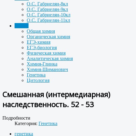
О.С. Габриелян-8кл
О.С. Габриелян-9кл
О.С. Габриелян-10кл
О.С. Габриелян-11кл
Задачи
Общая химия
Органическая химия
ЕГЭ-химия
ЕГЭ-биология
Физическая химия
Аналитическая химия
Химия-Глинка
Химия-Шиманович
Генетика
Цитология
Смешанная (интермедиарная)
наследственность. 52 - 53
Подробности
Категория:
Генетика
генетика