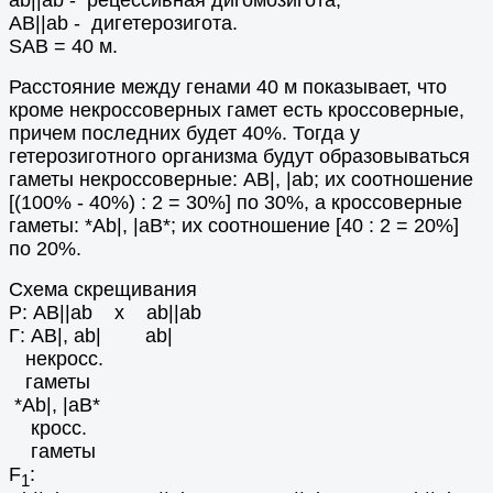
АВ||аb - дигетерозигота.
SAB = 40 м.
Расстояние между генами 40 м показывает, что
кроме некроссоверных гамет есть кроссоверные,
причем последних будет 40%. Тогда у
гетерозиготного организма будут образовываться
гаметы некроссоверные: АВ|, |ab; их соотношение
[(100% - 40%) : 2 = 30%] по 30%, а кроссоверные
гаметы: *Аb|, |aB*; их соотношение [40 : 2 = 20%]
по 20%.
Схема скрещивания
Р: AB||ab х ab||ab
Г: AB|, ab|
ab|
некросс.
гаметы
*Аb|, |aB*
кросс.
гаметы
F
:
1