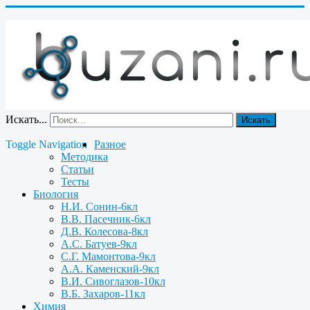
Искать...
Искать
Toggle Navigation
Разное
Методика
Статьи
Тесты
Биология
Н.И. Сонин-6кл
В.В. Пасечник-6кл
Д.В. Колесова-8кл
А.С. Батуев-9кл
С.Г. Мамонтова-9кл
А.А. Каменский-9кл
В.И. Сивоглазов-10кл
В.Б. Захаров-11кл
Химия