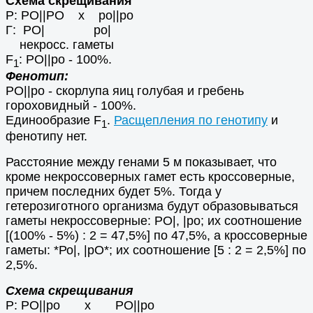
Схема скрещивания
Р: РO||PO х po||po
Г: РO| ро|
некросс. гаметы
F
: РO||po - 100%.
1
Фенотип:
РO||ро - скорлупа яиц голубая и гребень
гороховидный - 100%.
Единообразие F
.
Расщепления по генотипу
и
1
фенотипу нет.
Расстояние между генами 5 м показывает, что
кроме некроссоверных гамет есть кроссоверные,
причем последних будет 5%. Тогда у
гетерозиготного организма будут образовываться
гаметы некроссоверные: РО|, |ро; их соотношение
[(100% - 5%) : 2 = 47,5%] по 47,5%, а кроссоверные
гаметы: *Ро|, |рО*; их соотношение [5 : 2 = 2,5%] по
2,5%.
Схема скрещивания
Р: РO||po х РO||po