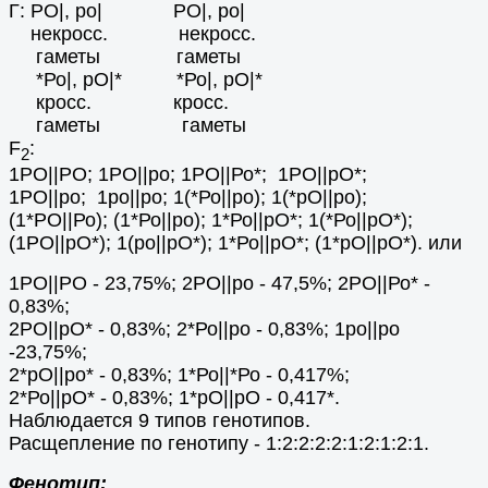
Г: РO|, ро| РO|, ро|
некросс. некросс.
гаметы гаметы
*Ро|, рО|* *Ро|, рО|*
кросс. кросс.
гаметы гаметы
F
:
2
1РО||РО; 1РО||ро; 1РО||Ро*; 1РО||рО*;
1РО||ро; 1ро||ро; 1(*Ро||ро); 1(*рО||ро);
(1*РО||Ро); (1*Ро||ро); 1*Ро||рО*; 1(*Ро||рО*);
(1РО||рО*); 1(ро||рО*); 1*Ро||рО*; (1*рО||рО*). или
1РО||РО - 23,75%; 2РО||ро - 47,5%; 2РО||Ро* -
0,83%;
2РО||рО* - 0,83%; 2*Ро||ро - 0,83%; 1ро||ро
-23,75%;
2*рО||ро* - 0,83%; 1*Ро||*Ро - 0,417%;
2*Ро||рО* - 0,83%; 1*рО||рО - 0,417*.
Наблюдается 9 типов генотипов.
Расщепление по генотипу - 1:2:2:2:2:1:2:1:2:1.
Фенотип: