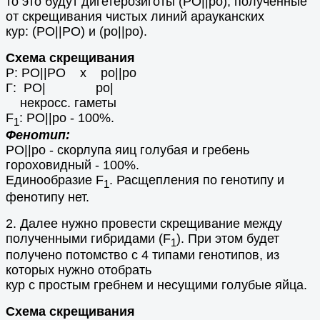
то это будут дигетерозиготы (РO||po), полученные
от скрещивания чистых линий арауканских
кур: (РO||РО) и (ро||po).
Схема скрещивания
Р: РO||PO х po||po
Г: РO| ро|
некросс. гаметы
F
: РO||po - 100%.
1
Фенотип:
РO||ро - скорлупа яиц голубая и гребень
гороховидный - 100%.
Единообразие F
. Расщепления по генотипу и
1
фенотипу нет.
2. Далее нужно провести скрещивание между
полученными гибридами (F
). При этом будет
1
получено потомство с 4 типами генотипов, из
которых нужно отобрать
кур с простым гребнем и несущими голубые яйца.
Схема скрещивания