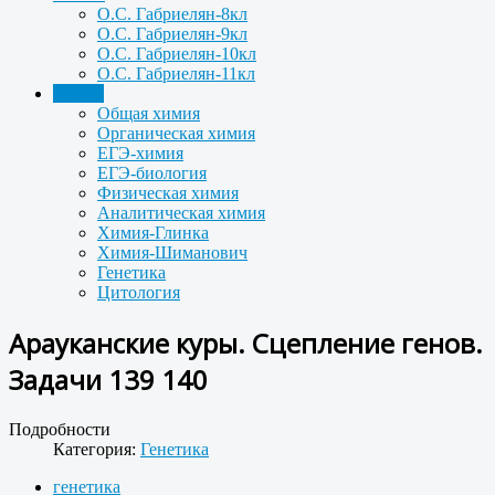
О.С. Габриелян-8кл
О.С. Габриелян-9кл
О.С. Габриелян-10кл
О.С. Габриелян-11кл
Задачи
Общая химия
Органическая химия
ЕГЭ-химия
ЕГЭ-биология
Физическая химия
Аналитическая химия
Химия-Глинка
Химия-Шиманович
Генетика
Цитология
Арауканские куры. Сцепление генов.
Задачи 139 140
Подробности
Категория:
Генетика
генетика