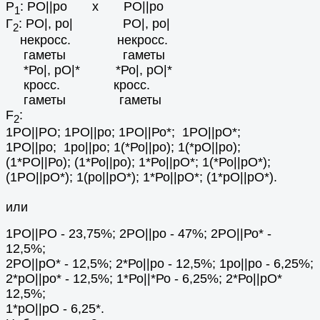
Р
: РO||po х РO||po
1
Г
: РO|, ро| РO|, ро|
2
некросс. некросс.
гаметы гаметы
*Ро|, рО|* *Ро|, рО|*
кросс. кросс.
гаметы гаметы
F
:
2
1РО||РО; 1РО||ро; 1РО||Ро*; 1РО||рО*;
1РО||ро; 1ро||ро; 1(*Ро||ро); 1(*рО||ро);
(1*РО||Ро); (1*Ро||ро); 1*Ро||рО*; 1(*Ро||рО*);
(1РО||рО*); 1(ро||рО*); 1*Ро||рО*; (1*рО||рО*).
или
1РО||РО - 23,75%; 2РО||ро - 47%; 2РО||Ро* -
12,5%;
2РО||рО* - 12,5%; 2*Ро||ро - 12,5%; 1ро||ро - 6,25%;
2*рО||ро* - 12,5%; 1*Ро||*Ро - 6,25%; 2*Ро||рО*
12,5%;
1*рО||рО - 6,25*.