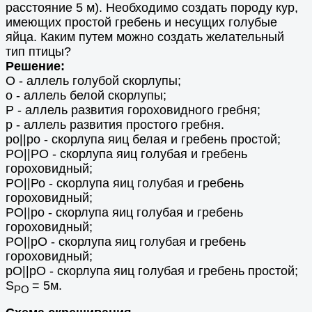
расстояние 5 м). Необходимо создать породу кур,
имеющих простой гребень и несущих голубые
яйца. Каким путем можно создать желательный
тип птицы?
Решение:
О - аллель голубой скорлупы;
о - аллель белой скорлупы;
Р - аллель развития гороховидного гребня;
p - аллель развития простого гребня.
po||po - скорлупа яиц белая и гребень простой;
РO||PO - скорлупа яиц голубая и гребень
гороховидный;
РO||Ро - скорлупа яиц голубая и гребень
гороховидный;
РO||ро - скорлупа яиц голубая и гребень
гороховидный;
РO||рO - скорлупа яиц голубая и гребень
гороховидный;
pO||pO - скорлупа яиц голубая и гребень простой;
S
= 5м.
PO