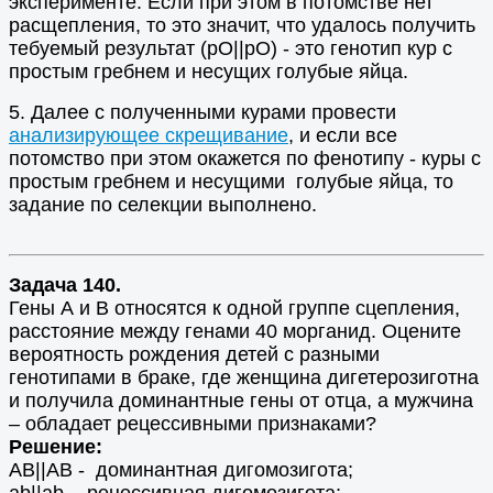
эксперименте. Если при этом в потомстве нет
расщепления, то это значит, что удалось получить
тебуемый результат (рO||pО) - это генотип кур с
простым гребнем и несущих голубые яйца.
5. Далее с полученными курами провести
анализирующее скрещивание
, и если все
потомство при этом окажется по фенотипу - куры с
простым гребнем и несущими голубые яйца, то
задание по селекции выполнено.
Задача 140.
Гены А и В относятся к одной группе сцепления,
расстояние между генами 40 морганид. Оцените
вероятность рождения детей с разными
генотипами в браке, где женщина дигетерозиготна
и получила доминантные гены от отца, а мужчина
– обладает рецессивными признаками?
Решение:
АВ||AB - доминантная дигомозигота;
ab||ab - рецессивная дигомозигота;