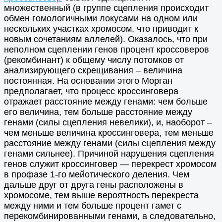
множественный (в группе сцепления происходит
обмен гомологичными локусами на одном или
нескольких участках хромосом, что приводит к
новым сочетаниям аллелей). Оказалось, что при
неполном сцеплении генов процент кроссоверов
(рекомбинант) к общему числу потомков от
анализирующего скрещивания – величина
постоянная. На основании этого Морган
предполагает, что процесс кроссинговера
отражает расстояние между генами: чем больше
его величина, тем больше расстояние между
генами (силы сцепления невелики), и, наоборот –
чем меньше величина кроссинговера, тем меньше
расстояние между генами (силы сцепления между
генами сильнее). Причиной нарушения сцепления
генов служит кроссинговер — перекрест хромосом
в профазе 1-го мейотического деления. Чем
дальше друг от друга гены расположены в
хромосоме, тем выше вероятность перекреста
между ними и тем больше процент гамет с
перекомбинированными генами, а следовательно,