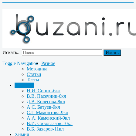
Искать...
Искать
Toggle Navigation
Разное
Методика
Статьи
Тесты
Биология
Н.И. Сонин-6кл
В.В. Пасечник-6кл
Д.В. Колесова-8кл
А.С. Батуев-9кл
С.Г. Мамонтова-9кл
А.А. Каменский-9кл
В.И. Сивоглазов-10кл
В.Б. Захаров-11кл
Химия