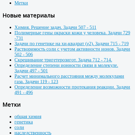
Метки
Новые материалы
Химия. Решение задач. Задачи 507 - 511
Полимерные гены окраски кожи у человека. Задачи 729
-731
Задачи по генетике на хи-квадрат (χ2). Задачи 715 - 719
Растворимость соли с учетом активности ионов. Задачи
502 - 506
Скрещивание тригетерозигот. Задача 712 - 714.
Определение степени ионности связи в молекуле.
Задачи 497 - 501
Расчет минимального расстояния между молекулами
газа. Задачи 119 - 123
Определение возможности протекания реакции. Задачи
491 - 496
Метки
общая химия
генетика
соли
наследственность