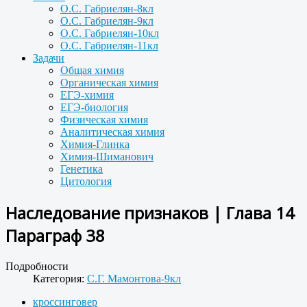
О.С. Габриелян-8кл
О.С. Габриелян-9кл
О.С. Габриелян-10кл
О.С. Габриелян-11кл
Задачи
Общая химия
Органическая химия
ЕГЭ-химия
ЕГЭ-биология
Физическая химия
Аналитическая химия
Химия-Глинка
Химия-Шиманович
Генетика
Цитология
Наследование признаков | Глава 14
Параграф 38
Подробности
Категория:
С.Г. Мамонтова-9кл
кроссинговер