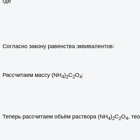
где
Согласно закону равенства эквивалентов:
Рассчитаем массу (NH
)
C
O
:
4
2
2
4
Теперь рассчитаем объём раствора (NH
)
C
O
, те
4
2
2
4