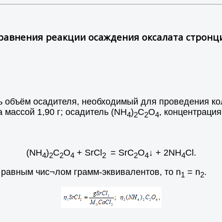
равнения реакции осаждения оксалата стронц
ь объём осадителя, необходимый для проведения ко
 массой 1,90 г; осадитель (NH
)
C
O
, концентрация
4
2
2
4
(NH
)
C
O
+ SrCl
= SrC
O
↓ + 2NH
Cl.
4
2
2
4
2
2
4
4
 равным чис¬лом грамм-эквивалентов, то n
= n
.
1
2