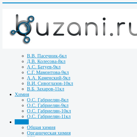
В.В. Пасечник-6кл
Д.В. Колесова-8кл
А.С. Батуев-9кл
С.Г. Мамонтова-9кл
А.А. Каменский-9кл
В.И. Сивоглазов-10кл
В.Б. Захаров-11кл
Химия
О.С. Габриелян-8кл
О.С. Габриелян-9кл
О.С. Габриелян-10кл
О.С. Габриелян-11кл
Задачи
Общая химия
Органическая химия