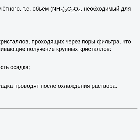
чётного, т.е. объём (NH
)
C
O
, необходимый для
4
2
2
4
кристаллов, проходящих через поры фильтра, что
ечивающие получение крупных кристаллов:
сть осадка;
садка проводят после охлаждения раствора.