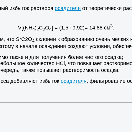
ный избыток раствора
осадителя
от теоретически рас
.
3
V[(NH
)
C
O
] = (1,5
9,92)= 14,88 см
.
4
2
2
4
м, что SrC2O
склонен к образованию очень мелких 
4
оэтому в начале осаждения создают условия, обесп
мо также и для получения более чистого осадка;
ебольшое количество НСl, что повышает растворимо
очередь, также повышает растворимость осадка.
есса добавляют избыток
осадителя
, фильтрование о