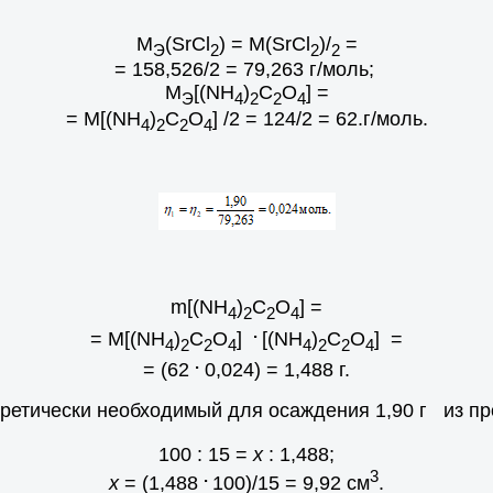
M
(SrCl
) = M(SrCl
)/
=
Э
2
2
2
= 158,526/2 = 79,263 г/моль;
M
[(NH
)
C
O
] =
Э
4
2
2
4
= M[(NH
)
C
O
] /2 = 124/2 = 62.г/моль.
4
2
2
4
m[(NH
)
C
O
] =
4
2
2
4
.
= M[(NH
)
C
O
]
[(NH
)
C
O
] =
4
2
2
4
4
2
2
4
.
= (62
0,024) = 1,488 г.
оретически необходимый для осаждения 1,90 г из пр
100 : 15 =
х
: 1,488;
.
3
х
= (1,488
100)/15 = 9,92 см
.