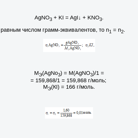
AgNO
+ KI = AgI↓ + KNO
.
3
3
 равным числом грамм-эквивалентов, то n
= n
.
1
2
M
(AgNo
) = M(AgNO
)/1 =
Э
3
3
= 159,868/1 = 159,868 г/моль;
M
(КI) = 166 г/моль.
Э