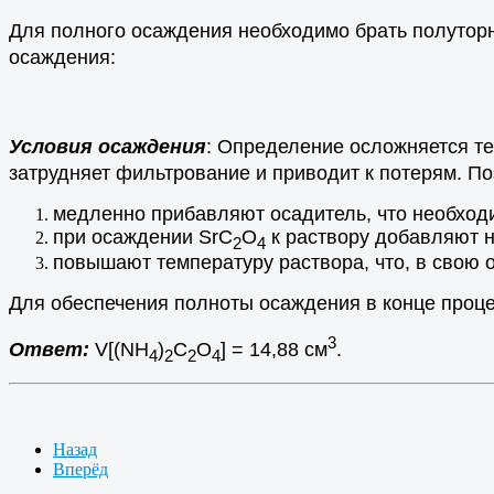
Для полного осаждения необходимо брать полутор
осаждения:
Условия осаждения
: Определение осложняется те
затрудняет фильтрование и приводит к потерям. П
медленно прибавляют осадитель, что необходи
при осаждении SrC
O
к раствору добавляют н
2
4
повышают температуру раствора, что, в свою 
Для обеспечения полноты осаждения в конце проц
3
Ответ:
V[(NH
)
C
O
] = 14,88 см
.
4
2
2
4
Назад
Вперёд