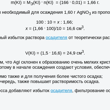
.
.
m(KI) = M
(KI)
n(KI) = (166
0,01) = 1,66 г.
Э
ки необходимый для осаждения 1,60 г AgNO
из пропо
3
100 : 10 =
х
: 1,66;
.
3
х
= (1,66
100)/10 = 16,6 см
.
ный избыток раствора
осадителя
от теоретически рас
.
3
V(KI) = (1,5
16,6) = 24,9 см
.
м, что AgI склонен к образованию очень мелких кри
оэтому в начале осаждения создают условия, обесп
мо также и для получения более чистого осадка;
очередь, также повышает растворимость осадка.
есса добавляют избыток
осадителя
, фильтрование о