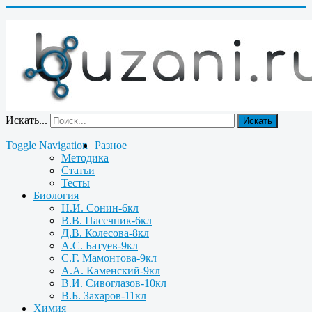
Искать...
Искать
Toggle Navigation
Разное
Методика
Статьи
Тесты
Биология
Н.И. Сонин-6кл
В.В. Пасечник-6кл
Д.В. Колесова-8кл
А.С. Батуев-9кл
С.Г. Мамонтова-9кл
А.А. Каменский-9кл
В.И. Сивоглазов-10кл
В.Б. Захаров-11кл
Химия