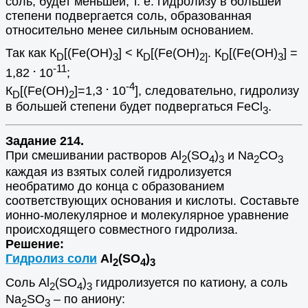
соль, будет меньшей, т. е. гидролизу в большей
степени подвергается соль, образованная
относительно менее сильным основанием.
Так как К
[(Fe(OH)
] < К
[(Fe(OH)
. К
[(Fe(OH)
] =
D
3
D
2]
D
3
.
-11
1,82
10
;
.
-4
К
[(Fe(OH)
]=1,3
10
], следовательно, гидролизу
D
2
в большей степени будет подвергаться FeCl
.
3
Задание 214.
При смешивании растворов Al
(SO
)
и Na
CO
2
4
3
2
3
каждая из взятых солей гидролизуется
необратимо до конца с образованием
соответствующих основания и кислоты. Составьте
ионно-молекулярное и молекулярное уравнение
происходящего совместного гидролиза.
Решение:
Гидролиз соли
Al
(SO
)
2
4
3
Соль Al
(SO
)
гидролизуется по катиону, а соль
2
4
3
Na
SO
– по аниону:
2
3