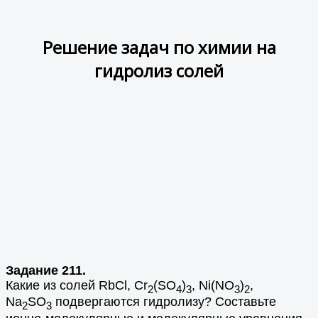
Решение задач по химии на
гидролиз солей
Задание 211.
Какие из солей RbCl, Сr
(SО
)
, Ni(NО
)
,
2
4
3
3
2
Na
SO
подвергаются гидролизу? Составьте
2
3