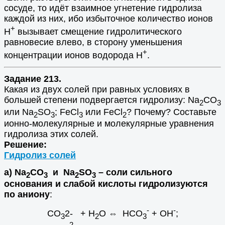
сосуде, то идёт взаимное угнетение гидролиза
каждой из них, ибо избыточное количество ионов
+
Н
вызывает смещение гидролитического
равновесие влево, в сторону уменьшения
+
концентрации ионов водорода Н
.
Задание 213.
Какая из двух солей при равных условиях в
большей степени подвергается гидролизу: Na
СО
2
3
или Na
SO
; FеСl
или FeCl
? Почему? Составьте
2
3
3
2
ионно-молекулярные и молекулярные уравнения
гидролиза этих солей.
Решение:
Гидролиз солей
а) Na
CO
и Na
SO
– соли сильного
2
3
2
3
основания и слабой кислоты гидролизуются
по аниону
:
-
-
СO
2- + H
O
⇔
HСO
+ ОH
;
3
2
3
2-
-
-