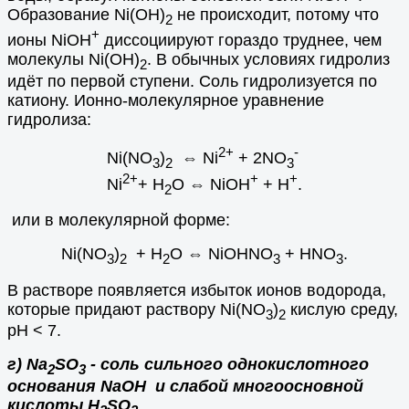
Образование Ni(OH)
не происходит, потому что
2
+
ионы NiOH
диссоциируют гораздо труднее, чем
молекулы Ni(OH)
. В обычных условиях гидролиз
2
идёт по первой ступени. Соль гидролизуется по
катиону. Ионно-молекулярное уравнение
гидролиза:
2+
-
Ni(NO
)
⇔ Ni
+ 2NO
3
2
3
2+
+
+
Ni
+ H
O ⇔ NiOH
+ H
.
2
или в молекулярной форме:
Ni(NO
)
+ Н
О ⇔ NiOHNO
+ HNO
.
3
2
2
3
3
В растворе появляется избыток ионов водорода,
которые придают раствору Ni(NO
)
кислую среду,
3
2
рН < 7.
г) Na
SO
- соль сильного однокислотного
2
3
основания NaOH и слабой многоосновной
кислоты H
SO
.