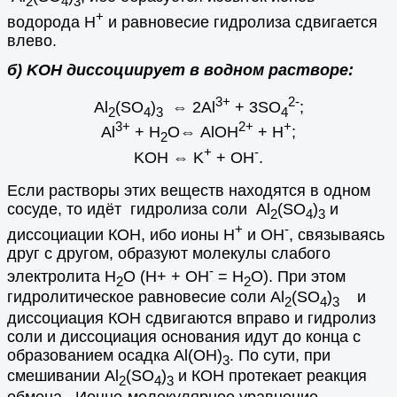
2
4
3
+
водорода Н
и равновесие гидролиза сдвигается
влево.
б) KOH диссоциирует в водном растворе:
3+
2-
Al
(SO
)
⇔
2Al
+ 3SO
;
2
4
3
4
3+
2+
+
Al
+ H
O
⇔
AlOH
+ H
;
2
+
-
KOH
⇔
K
+ OH
.
Если растворы этих веществ находятся в одном
сосуде, то идёт гидролиза соли Al
(SO
)
и
2
4
3
+
-
диссоциации КОН, ибо ионы Н
и ОН
, связываясь
друг с другом, образуют молекулы слабого
-
электролита Н
О (Н+ + ОН
= Н
О). При этом
2
2
гидролитическое равновесие соли Al
(SO
)
и
2
4
3
диссоциация КОН сдвигаются вправо и гидролиз
соли и диссоциация основания идут до конца с
образованием осадка Al(OH)
. По сути, при
3
смешивании Al
(SO
)
и КОН протекает реакция
2
4
3