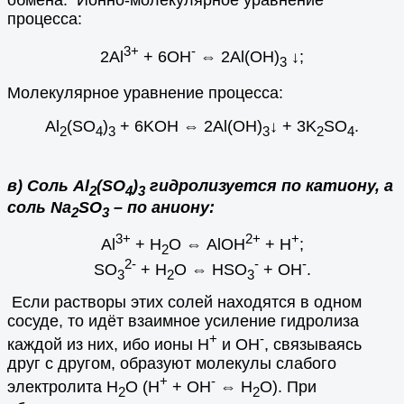
обмена. Ионно-молекулярное уравнение
процесса:
3+
-
2Al
+ 6OH
⇔
2Al(OH)
↓;
3
Молекулярное уравнение процесса:
Al
(SO
)
+ 6KOH
⇔
2Al(OH)
↓
+ 3K
SO
.
2
4
3
3
2
4
в) Соль Al
(SO
)
гидролизуется по катиону, а
2
4
3
соль Na
SO
– по аниону:
2
3
3+
2+
+
Al
+ H
O
⇔
AlOH
+ H
;
2
2-
-
-
SO
+ H
O
⇔
HSO
+ ОH
.
3
2
3
Если растворы этих солей находятся в одном
сосуде, то идёт взаимное усиление гидролиза
+
-
каждой из них, ибо ионы Н
и ОН
, связываясь
друг с другом, образуют молекулы слабого
+
-
электролита Н
О (Н
+ ОН
⇔
Н
О). При
2
2