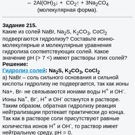
⇔
2Al(OH)
↓ + СО
↑ + 3Na
СO
3
2
2
4
(молекулярная форма).
Задание 215.
Какие из солей NaBr, Na
S, K
CO
, CoCl
2
2
3
2
подвергаются гидролизу? Составьте ионно-
молекулярные и молекулярные уравнения
гидролиза соответствующих солей. Какое
значение рН (> 7 <) имеют растворы этих солей?
Решение:
Гидролиз солей
: Na
S, K
CO
, CoCl
2
2
3
2
а) NaBr – соль сильного основания и сильной
кислоты гидролизу не подвергается, так как ионы
+
-
Na+, Br- не связываются ионами воды H
и OH
.
+
-
+
-
Ионы Na
, Br
, H
и OH
останутся в растворе.
Таким образом, обратная гидролизу реакция
нейтрализации протекает практически до конца.
Так как в растворе соли присутствуют равные
+
-
количества ионов H
и OH
, то раствор имеет
нейтральную среду, рН = 0.