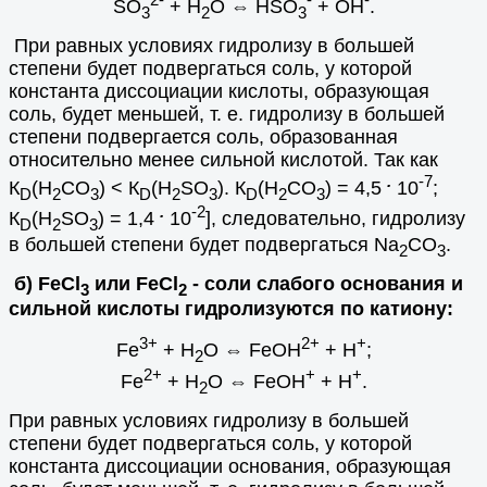
SO
+ H
O
⇔
HSO
+ ОH
.
3
2
3
При равных условиях гидролизу в большей
степени будет подвергаться соль, у которой
константа диссоциации кислоты, образующая
соль, будет меньшей, т. е. гидролизу в большей
степени подвергается соль, образованная
относительно менее сильной кислотой. Так как
.
-7
К
(H
CO
) < К
(H
SO
). К
(H
CO
) = 4,5
10
;
D
2
3
D
2
3
D
2
3
.
-2
К
(H
SO
) = 1,4
10
], следовательно, гидролизу
D
2
3
в большей степени будет подвергаться Na
CO
.
2
3
б) FеСl
или FeCl
- соли слабого основания и
3
2
сильной кислоты гидролизуются по катиону:
3+
2+
+
Fe
+ H
O
⇔
FeOH
+ H
;
2
2+
+
+
Fe
+ H
O
⇔
FeOH
+ H
.
2
При равных условиях гидролизу в большей
степени будет подвергаться соль, у которой
константа диссоциации основания, образующая