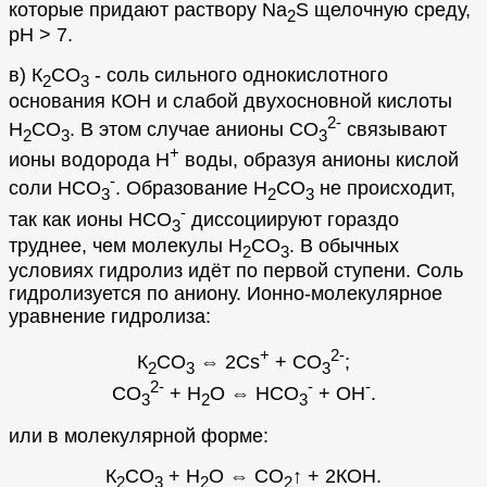
которые придают раствору Na
S щелочную среду,
2
рН > 7.
в) К
CO
- соль сильного однокислотного
2
3
основания КOH и слабой двухосновной кислоты
2-
Н
СО
. В этом случае анионы CO
связывают
2
3
3
+
ионы водорода Н
воды, образуя анионы кислой
-
соли HCO
. Образование H
CO
не происходит,
3
2
3
-
так как ионы HCO
диссоциируют гораздо
3
труднее, чем молекулы H
CO
. В обычных
2
3
условиях гидролиз идёт по первой ступени. Соль
гидролизуется по аниону. Ионно-молекулярное
уравнение гидролиза:
+
2-
К
CO
⇔
2Cs
+ CO
;
2
3
3
2-
-
-
CO
+ H
O
⇔
HCO
+ ОH
.
3
2
3
или в молекулярной форме:
К
CO
+ Н
О
⇔
СО
↑
+ 2КOH.
2
3
2
2