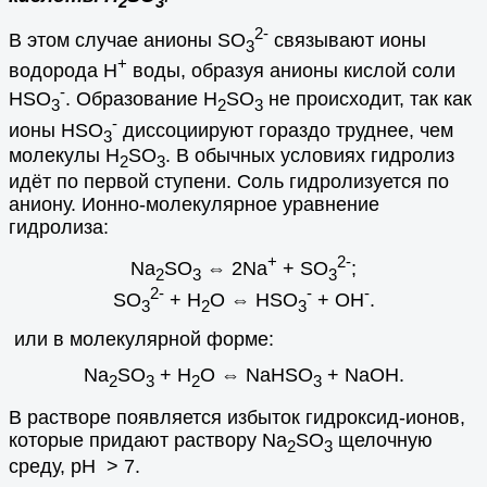
2
3
2-
В этом случае анионы SO
связывают ионы
3
+
водорода Н
воды, образуя анионы кислой соли
-
HSO
. Образование H
SO
не происходит, так как
3
2
3
-
ионы HSO
диссоциируют гораздо труднее, чем
3
молекулы H
SO
. В обычных условиях гидролиз
2
3
идёт по первой ступени. Соль гидролизуется по
аниону. Ионно-молекулярное уравнение
гидролиза:
+
2-
Na
SO
⇔ 2Na
+ SO
;
2
3
3
2-
-
-
SO
+ H
O ⇔ HSO
+ ОH
.
3
2
3
или в молекулярной форме:
Na
SO
+ Н
О ⇔ NaHSО
+ NaOH.
2
3
2
3
В растворе появляется избыток гидроксид-ионов,
которые придают раствору Na
SO
щелочную
2
3
среду, рН > 7.