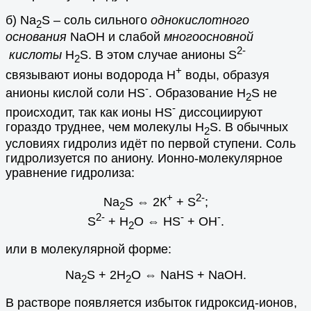
б) Na
S – соль сильного
однокислотного
2
основания
NaOH и слабой
многоосновной
2-
кислоты
H
S. В этом случае анионы S
2
+
связывают ионы водорода Н
воды, образуя
-
анионы кислой соли НS
. Образование H
S не
2
-
происходит, так как ионы НS
диссоциируют
гораздо труднее, чем молекулы H
S. В обычных
2
условиях гидролиз идёт по первой ступени. Соль
гидролизуется по аниону. Ионно-молекулярное
уравнение гидролиза:
+
2-
Na
S
⇔
2К
+ S
;
2
2-
-
-
S
+ H
O
⇔
НS
+ ОH
.
2
или в молекулярной форме:
Na
S + 2Н
О
⇔
NaНS + NaОН.
2
2
В растворе появляется избыток гидроксид-ионов,