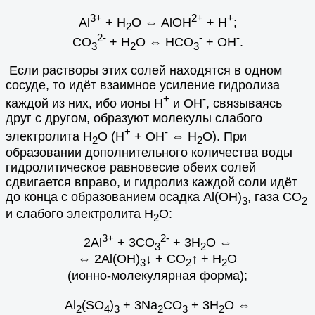
3+
2+
+
Al
+ H
O
⇔
AlOH
+ H
;
2
2-
-
-
CO
+ H
O
⇔
HCO
+ ОH
.
3
2
3
Если растворы этих солей находятся в одном
сосуде, то идёт взаимное усиление гидролиза
+
-
каждой из них, ибо ионы Н
и ОН
, связываясь
друг с другом, образуют молекулы слабого
+
-
электролита Н
О (Н
+ ОН
⇔
Н
О). При
2
2
образовании дополнительного количества воды
гидролитическое равновесие обеих солей
сдвигается вправо, и гидролиз каждой соли идёт
до конца с образованием осадка Al(OH)
, газа СО
3
2
и слабого электролита H
О:
2
3+
2-
2Al
+ 3СO
+ 3H
O
⇔
3
2
⇔
2Al(OH)
↓ + СО
↑ + Н
О
3
2
2
(ионно-молекулярная форма);
Al
(SO
)
+ 3Na
СO
+ 3H
O
⇔
2
4
3
2
3
2