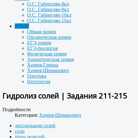
О.С. Габриелян-8кл
О.С. Габриелян-9кл
О.С. Габриелян-10кл
О.С. Габриелян-11кл
Задачи
Общая химия
Органическая химия
ЕГЭ-химия
ЕГЭ-биология
Физическая химия
Аналитическая химия
Химия-Глинка
Химия-Шиманович
Генетика
Цитология
Гидролиз солей | Задания 211-215
Подробности
Категория:
Химия-Шиманович
диссоциация солей
соли
типы реакций