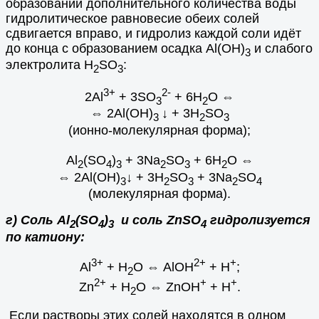
образовании дополнительного количества воды
гидролитическое равновесие обеих солей
сдвигается вправо, и гидролиз каждой соли идёт
до конца с образованием осадка Al(OH)
и слабого
3
электролита H
SO
:
2
3
3+
2-
2Al
+ 3SO
+ 6H
O
⇔
3
2
⇔
2Al(OH)
↓ + 3H
SO
3
2
3
(ионно-молекулярная форма);
Al
(SO
)
+ 3Na
SO
+ 6H
O
⇔
2
4
3
2
3
2
⇔
2Al(OH)
↓ + 3H
SO
+ 3Na
SO
3
2
3
2
4
(молекулярная форма).
г) Соль
Al
(SO
)
и соль ZnSO
гидролизуется
2
4
3
4
по катиону:
3+
2+
+
Al
+ H
O
⇔
AlOH
+ H
;
2
2+
+
+
Zn
+ H
O
⇔
ZnOH
+ H
.
2
Если растворы этих солей находятся в одном