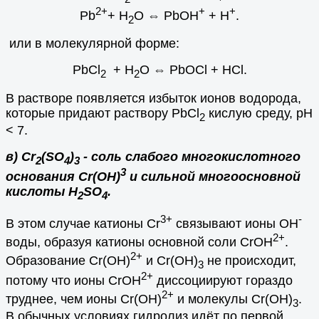
2+
+
+
Pb
+ H
O ⇔ PbOH
+ H
.
2
или в молекулярной форме:
PbCl
+ Н
О ⇔ PbOCl + HCl.
2
2
В растворе появляется избыток ионов водорода,
которые придают раствору PbCl
кислую среду, рН
2
< 7.
в) Сr
(SO
)
- соль слабого многокислотного
2
4
3
3
основания Сr(OH)
и сильной многоосновной
кислоты H
SO
.
2
4
3+
-
В этом случае катионы Cr
связывают ионы ОН
2+
воды, образуя катионы основной соли CrOH
.
2+
Образование Cr(OH)
и Cr(OH)
не происходит,
3
2+
потому что ионы CrOH
диссоциируют гораздо
2+
труднее, чем ионы Cr(OH)
и молекулы Cr(OH)
.
3
В обычных условиях гидролиз идёт по первой