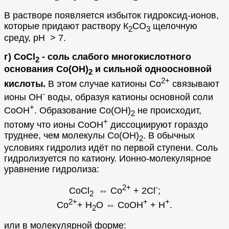
В растворе появляется избыток гидроксид-ионов,
которые придают раствору К
CO
щелочную
2
3
среду, рН > 7.
г) СоСl
- соль слабого многокислотного
2
основания Со(OH)
и сильной одноосновной
2
2+
кислоты.
В этом случае катионы Со
связывают
-
ионы ОН
воды, образуя катионы основной соли
+
СоOH
. Образование Со(OH)
не происходит,
2
+
потому что ионы СоOH
диссоциируют гораздо
труднее, чем молекулы Со(OH)
. В обычных
2
условиях гидролиз идёт по первой ступени. Соль
гидролизуется по катиону. Ионно-молекулярное
уравнение гидролиза:
2+
-
СоCl
⇔
Со
+ 2Cl
;
2
2+
+
+
Со
+ H
O
⇔
СоOH
+ H
.
2
или в молекулярной форме: