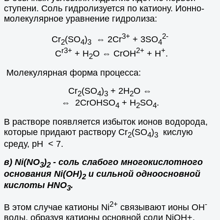
ступени. Соль гидролизуется по катиону. Ионно-
молекулярное уравнение гидролиза:
3+
2-
Cr
(SO
)
⇔ 2Cr
+ 3SO
2
4
3
4
r3+
2+
+
C
+ H
O ⇔ CrOH
+ H
.
2
Молекулярная форма процесса:
Cr
(SO
)
+ 2H
O ⇔
2
4
3
2
⇔ 2CrOHSO
+ H
SO
.
4
2
4
В растворе появляется избыток ионов водорода,
которые придают раствору Cr
(SO
)
кислую
2
4
3
среду, рН < 7.
в) Ni(NO
)
- соль слабого многокислотного
3
2
основания Ni(OH)
и сильной одноосновной
2
кислоты HNO
.
3
2+
-
В этом случае катионы Ni
связывают ионы ОН
воды, образуя катионы основной соли NiOH+.