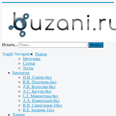
Искать...
Искать
Toggle Navigation
Разное
Методика
Статьи
Тесты
Биология
Н.И. Сонин-6кл
В.В. Пасечник-6кл
Д.В. Колесова-8кл
А.С. Батуев-9кл
С.Г. Мамонтова-9кл
А.А. Каменский-9кл
В.И. Сивоглазов-10кл
В.Б. Захаров-11кл
Химия