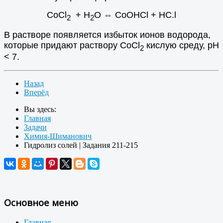
СоCl
+ Н
О
⇔
СоOHCl + HC.l
2
2
В растворе появляется избыток ионов водорода,
которые придают раствору СоCl
кислую среду, рН
2
< 7.
Назад
Вперёд
Вы здесь:
Главная
Задачи
Химия-Шиманович
Гидролиз солей | Задания 211-215
Основное меню
Главная