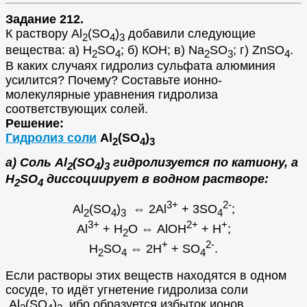
Задание 212.
К раствору Al
(SO
)
добавили следующие
2
4
3
вещества: а) Н
SО
; б) КОН; в) Na
SO
; г) ZnSO
.
2
4
2
3
4
В каких случаях гидролиз сульфата алюминия
усилится? Почему? Составьте ионно-
молекулярные уравнения гидролиза
соответствующих солей.
Решение:
Гидролиз соли
Al
(SO
)
2
4
3
а) Соль Al
(SO
)
гидролизуется по катиону, а
2
4
3
H
SO
диссоциирует в водном растворе:
2
4
3+
2-
Al
(SO
)
⇔
2Al
+ 3SO
;
2
4
3
4
3+
2+
+
Al
+ H
O
⇔
AlOH
+ H
;
2
+
2-
H
SO
⇔
2H
+ SO
.
2
4
4
Если растворы этих веществ находятся в одном
сосуде, то идёт угнетение гидролиза соли
Al
(SO
)
, ибо образуется избыток ионов