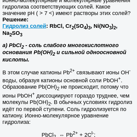
ионно-молекулярные и молекулярные уравнения
гидролиза соответствующих солей. Какое
значение рН ( > 7 <) имеют растворы этих солей?
Решение:
Гидролиз солей
: RbCl, Сr
(SО
)
, Ni(NО
)
,
2
4
3
3
2
Na
SO
2
3
а) PbСl
- соль слабого многокислотного
2
основания Pb(OH)
и сильной одноосновной
2
кислоты.
2+
-
В этом случае катионы Pb
связывают ионы ОН
+
воды, образуя катионы основной соли PbOH
.
Образование Pb(OH)
не происходит, потому что
2
+
ионы PbOH
диссоциируют гораздо труднее, чем
молекулы Pb(OH)
. В обычных условиях гидролиз
2
идёт по первой ступени. Соль гидролизуется по
катиону. Ионно-молекулярное уравнение
гидролиза:
2+
l-
PbCl
⇔ Pb
+ 2C
;
2