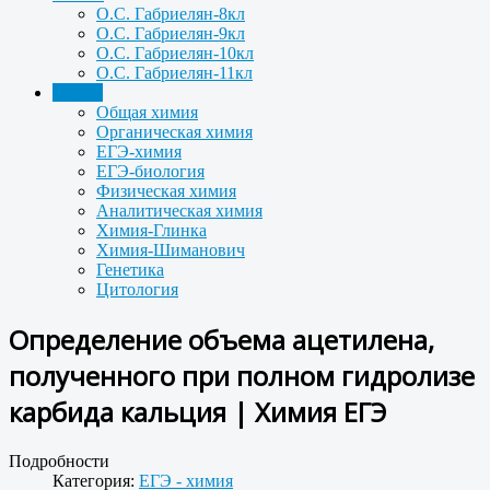
О.С. Габриелян-8кл
О.С. Габриелян-9кл
О.С. Габриелян-10кл
О.С. Габриелян-11кл
Задачи
Общая химия
Органическая химия
ЕГЭ-химия
ЕГЭ-биология
Физическая химия
Аналитическая химия
Химия-Глинка
Химия-Шиманович
Генетика
Цитология
Определение объема ацетилена,
полученного при полном гидролизе
карбида кальция | Химия ЕГЭ
Подробности
Категория:
ЕГЭ - химия