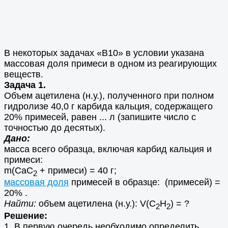
В некоторых задачах «В10» в условии указана
массовая доля примеси в одном из реагирующих
веществ.
Задача 1.
Объем ацетилена (н.у.), полученного при полном
гидролизе 40,0 г карбида кальция, содержащего
20% примесей, равен ... л (запишите число с
точностью до десятых).
Дано:
масса всего образца, включая карбид кальция и
примеси:
m(СаС
+ примеси) = 40 г;
2
массовая доля
примесей в образце: (примесей) =
20% .
Найти:
объем ацетилена (н.у.): V(С
Н
) = ?
2
2
Решение:
1. В первую очередь необходимо определить