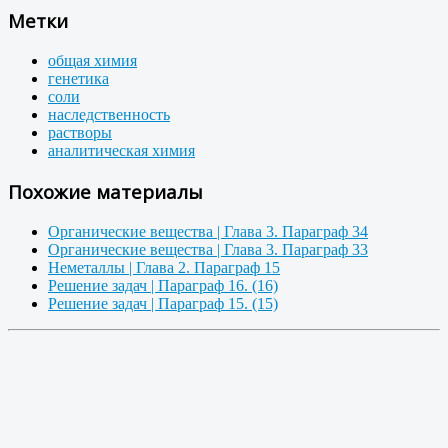
Метки
общая химия
генетика
соли
наследственность
растворы
аналитическая химия
Похожие материалы
Органические вещества | Глава 3. Параграф 34
Органические вещества | Глава 3. Параграф 33
Неметаллы | Глава 2. Параграф 15
Решение задач | Параграф 16. (16)
Решение задач | Параграф 15. (15)