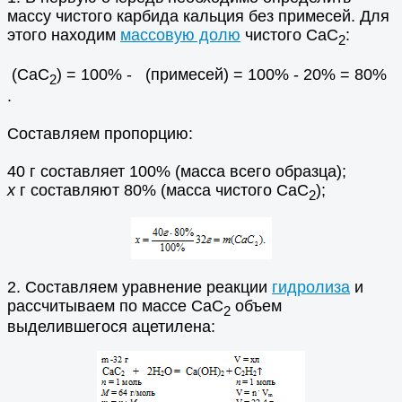
массу чистого карбида кальция без примесей. Для
этого находим
массовую долю
чистого СаС
:
2
(СаС
) = 100% - (примесей) = 100% - 20% = 80%
2
.
Составляем пропорцию:
40 г составляет 100% (масса всего образца);
х
г составляют 80% (масса чистого СаС
);
2
2. Составляем уравнение реакции
гидролиза
и
рассчитываем по массе СаС
объем
2
выделившегося ацетилена: