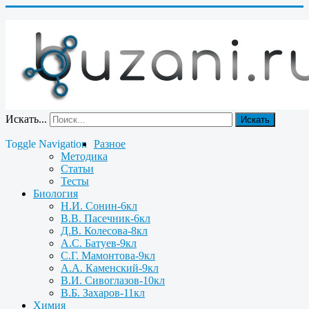
Искать...
Искать
Toggle Navigation
Разное
Методика
Статьи
Тесты
Биология
Н.И. Сонин-6кл
В.В. Пасечник-6кл
Д.В. Колесова-8кл
А.С. Батуев-9кл
С.Г. Мамонтова-9кл
А.А. Каменский-9кл
В.И. Сивоглазов-10кл
В.Б. Захаров-11кл
Химия