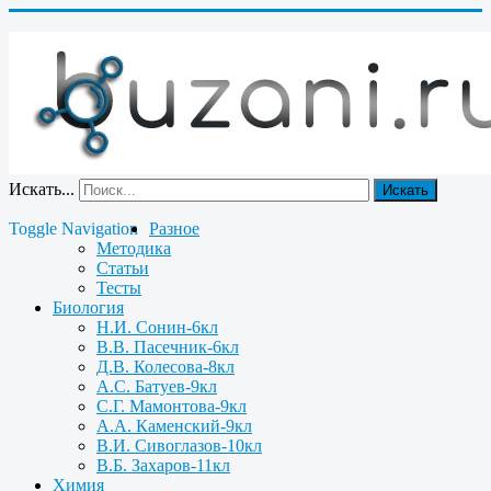
Искать...
Искать
Toggle Navigation
Разное
Методика
Статьи
Тесты
Биология
Н.И. Сонин-6кл
В.В. Пасечник-6кл
Д.В. Колесова-8кл
А.С. Батуев-9кл
С.Г. Мамонтова-9кл
А.А. Каменский-9кл
В.И. Сивоглазов-10кл
В.Б. Захаров-11кл
Химия