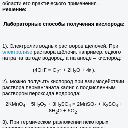
области его практического применения.
Решение:
Лабораторные способы получения кислорода:
1). Электролиз водных растворов щелочей. При
электролизе
раствора щёлочи, например, едкого
натра на катоде водород, а на аноде – кислород:
-
(4ОН
= О
↑ + 2Н
О + 4
).
2
2
2). Можно получить кислород при взаимодействии
раствора перманганата калия с подкисленным
раствором пероксида водорода:
2KMnO
+ 5H
O
+ 3H
SO
= 2MnSO
+ K
SO
+
4
2
2
2
4
4
2
4
8H
O + 5O
↑
2
2
3). При термическом разложении некоторых