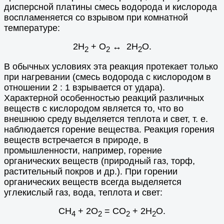
дисперсной платины смесь водорода и кислорода
воспламеняется со взрывом при комнатной
температуре:
2Н
+ О
↔ 2Н
О.
2
2
2
В обычных условиях эта реакция протекает только
при нагревании (смесь водорода с кислородом в
отношении 2 : 1 взрывается от удара).
Характерной особенностью реакций различных
веществ с кислородом является то, что во
внешнюю среду выделяется теплота и свет, т. е.
наблюдается горение вещества. Реакция горения
веществ встречается в природе, в
промышленности, например, горение
органических веществ (природный газ, торф,
растительный покров и др.). При горении
органических веществ всегда выделяется
углекислый газ, вода, теплота и свет:
СН
+ 2О
= СО
+ 2Н
О.
4
2
2
2