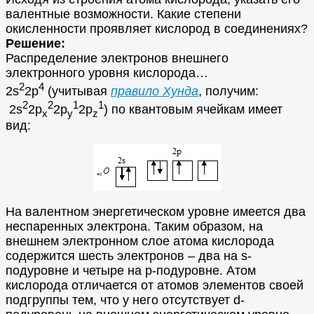
валентные возможности. Какие степени
окисленности проявляет кислород в соединениях?
Решение:
Распределение электронов внешнего
электронного уровня кислорода…
2
4
2s
2p
(учитывая
правило Хунда
, получим:
2
2
1
1
2s
2p
2р
2р
) по квантовым ячейкам имеет
х
у
z
вид:
На валентном энергетическом уровне имеется два
неспаренных электрона. Таким образом, на
внешнем электронном слое атома кислорода
содержится шесть электронов – два на s-
подуровне и четыре на р-подуровне. Атом
кислорода отличается от атомов элементов своей
подгруппы тем, что у него отсутствует d-