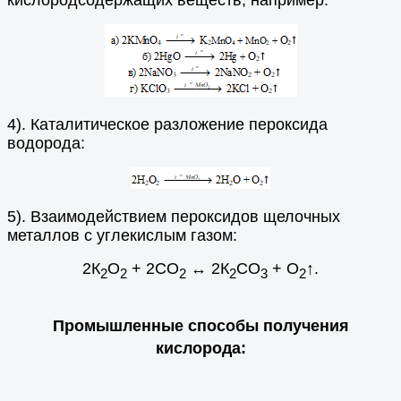
кислородсодержащих веществ, например:
4). Каталитическое разложение пероксида
водорода:
5). Взаимодействием пероксидов щелочных
металлов с углекислым газом:
2К
О
+ 2СО
↔ 2К
СО
+ O
↑.
2
2
2
2
3
2
Промышленные способы получения
кислорода: