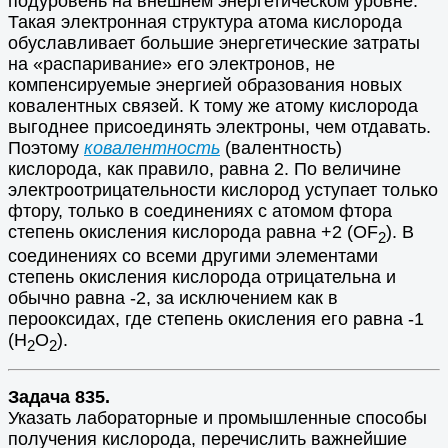
подуровень на внешнем энергетическом уровне.
Такая электронная структура атома кислорода
обуславливает большие энергетические затраты
на «распаривание» его электронов, не
компенсируемые энергией образования новых
ковалентных связей. К тому же атому кислорода
выгоднее присоединять электроны, чем отдавать.
Поэтому
ковалентность
(валентность)
кислорода, как правило, равна 2. По величине
электроотрицательности кислород уступает только
фтору, только в соединениях с атомом фтора
степень окисления кислорода равна +2 (OF
). В
2
соединениях со всеми другими элементами
степень окисления кислорода отрицательна и
обычно равна -2, за исключением как в
перооксидах, где степень окисления его равна -1
(Н
О
).
2
2
Задача 835.
Указать лабораторные и промышленные способы
получения кислорода, перечислить важнейшие