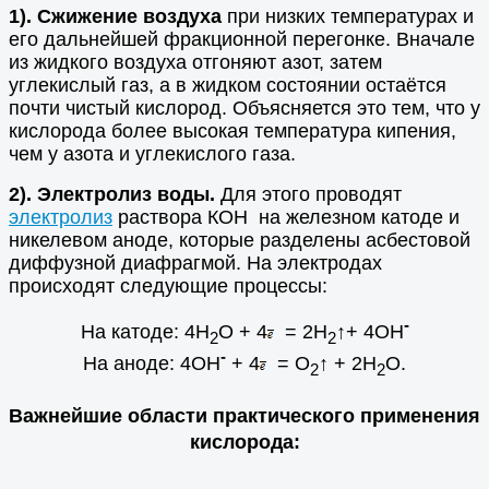
1). Сжижение воздуха
при низких температурах и
его дальнейшей фракционной перегонке. Вначале
из жидкого воздуха отгоняют азот, затем
углекислый газ, а в жидком состоянии остаётся
почти чистый кислород. Объясняется это тем, что у
кислорода более высокая температура кипения,
чем у азота и углекислого газа.
2). Электролиз воды.
Для этого проводят
электролиз
раствора КОН на железном катоде и
никелевом аноде, которые разделены асбестовой
диффузной диафрагмой. На электродах
происходят следующие процессы:
-
На катоде: 4Н
О + 4
= 2Н
↑
+ 4ОН
2
2
-
На аноде: 4ОН
+ 4
= О
↑
+ 2Н
О.
2
2
Важнейшие области практического применения
кислорода: