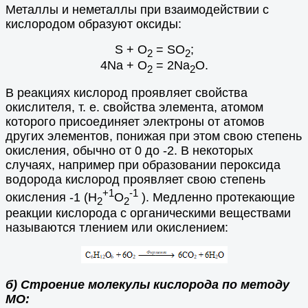
Металлы и неметаллы при взаимодействии с
кислородом образуют оксиды:
S + O
= SO
;
2
2
4Na + O
= 2Na
O.
2
2
В реакциях кислород проявляет свойства
окислителя, т. е. свойства элемента, атомом
которого присоединяет электроны от атомов
других элементов, понижая при этом свою степень
окисления, обычно от 0 до -2. В некоторых
случаях, например при образовании пероксида
водорода кислород проявляет свою степень
+1
-1
окисления -1 (H
O
). Медленно протекающие
2
2
реакции кислорода с органическими веществами
называются тлением или окислением:
б) Строение молекулы кислорода по методу
МО: