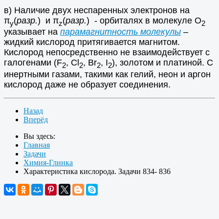
в) Наличие двух неспаренных электронов на
π
(
разр.
) и π
(
разр.
) - орбиталях в молекуле О
у
z
2
указывает на
парамагнитность
молекулы
–
жидкий кислород притягивается магнитом.
Кислород непосредственно не взаимодействует с
галогенами (F
, Cl
, Br
, I
), золотом и платиной. С
2
2
2
2
инертными газами, такими как гелий, неон и аргон
кислород даже не образует соединения.
Назад
Вперёд
Вы здесь:
Главная
Задачи
Химия-Глинка
Характеристика кислорода. Задачи 834- 836