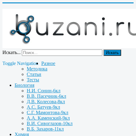
Искать...
Искать
Toggle Navigation
Разное
Методика
Статьи
Тесты
Биология
Н.И. Сонин-6кл
В.В. Пасечник-6кл
Д.В. Колесова-8кл
А.С. Батуев-9кл
С.Г. Мамонтова-9кл
А.А. Каменский-9кл
В.И. Сивоглазов-10кл
В.Б. Захаров-11кл
Химия