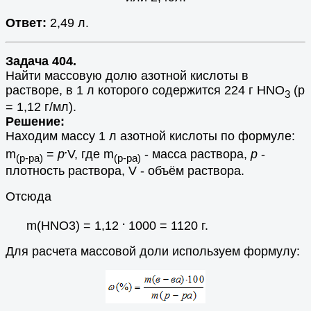
Ответ:
2,49 л.
Задача 404.
Найти массовую долю азотной кислоты в
растворе, в 1 л которого содержится 224 г HNO
(p
3
= 1,12 г/мл).
Решение:
Находим массу 1 л азотной кислоты по формуле:
.
m
=
p
V, где m
- масса раствора,
p
-
(р-ра)
(р-ра)
плотность раствора, V - объём раствора.
Отсюда
.
m(HNO3) = 1,12
1000 = 1120 г.
Для расчета массовой доли используем формулу: