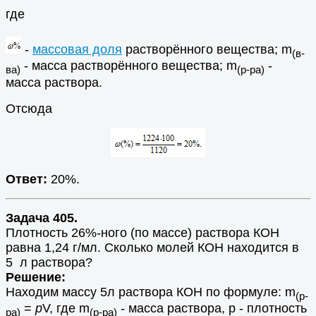
где
-
массовая доля
растворённого вещества; m
(в-
- масса растворённого вещества; m
-
ва)
(р-ра)
масса раствора.
Отсюда
Ответ:
20%.
Задача 405.
Плотность 26%-ного (по массе) раствора КОН
равна 1,24 г/мл. Сколько молей КОН находится в
5 л раствора?
Решение:
Находим массу 5л раствора КОН по формуле: m
(р-
=
p
V, где m
- масса раствора, p - плотность
ра)
(р-ра)