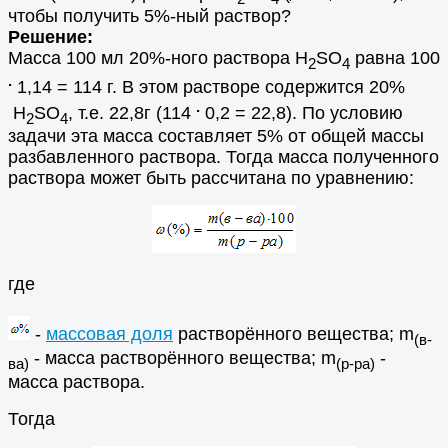
чтобы получить 5%-ный раствор?
Решение:
Масса 100 мл 20%-ного раствора H
SO
равна 100
2
4
.
1,14 = 114 г. В этом растворе содержится 20%
.
H
SO
, т.е. 22,8г (114
0,2 = 22,8). По условию
2
4
задачи эта масса составляет 5% от общей массы
разбавленного раствора. Тогда масса полученного
раствора может быть рассчитана по уравнению:
где
-
массовая доля
растворённого вещества; m
(в-
- масса растворённого вещества; m
-
ва)
(р-ра)
масса раствора.
Тогда