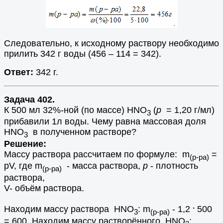
Следовательно, к исходному раствору необходимо
прилить 342 г воды (456 – 114 = 342).
Ответ:
342 г.
Задача 402.
К 500 мл 32%-ной (по массе) HNO
(
р
= 1,20 г/мл)
3
прибавили 1л воды. Чему равна массовая доля
HNO
в полученном растворе?
3
Решение:
Массу раствора рассчитаем по формуле: m
=
(р-ра)
pV, где m
- масса раствора,
p
- плотность
(р-ра)
раствора,
V- объём раствора.
.
Находим массу раствора HNO
: m
- 1,2
500
3
(р-ра)
= 600. Находим массу растворённого HNO
: