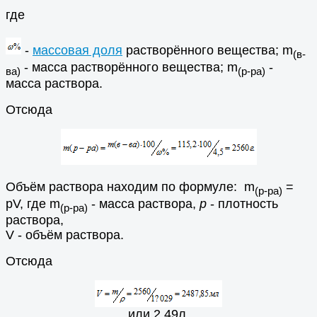
где
-
массовая доля
растворённого вещества; m
(в-
- масса растворённого вещества; m
-
ва)
(р-ра)
масса раствора.
Отсюда
Объём раствора находим по формуле: m
=
(р-ра)
pV, где m
- масса раствора,
p
- плотность
(р-ра)
раствора,
V - объём раствора.
Отсюда
или 2,49л.