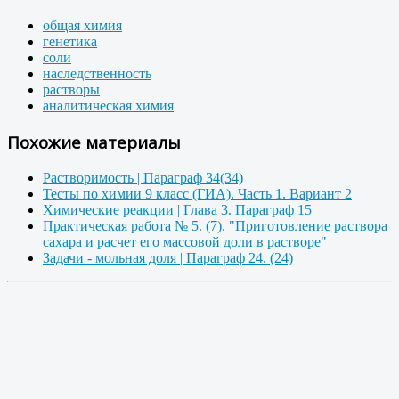
общая химия
генетика
соли
наследственность
растворы
аналитическая химия
Похожие материалы
Растворимость | Параграф 34(34)
Тесты по химии 9 класс (ГИА). Часть 1. Вариант 2
Химические реакции | Глава 3. Параграф 15
Практическая работа № 5. (7). "Приготовление раствора
сахара и расчет его массовой доли в растворе"
Задачи - мольная доля | Параграф 24. (24)