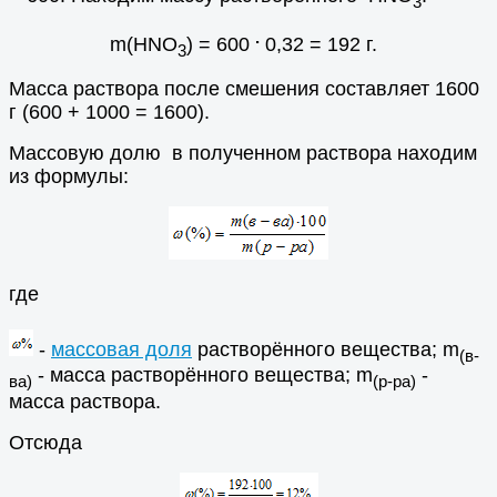
3
.
m(HNO
) = 600
0,32 = 192 г.
3
Масса раствора после смешения составляет 1600
г (600 + 1000 = 1600).
Массовую долю в полученном раствора находим
из формулы:
где
-
массовая доля
растворённого вещества; m
(в-
- масса растворённого вещества; m
-
ва)
(р-ра)
масса раствора.
Отсюда